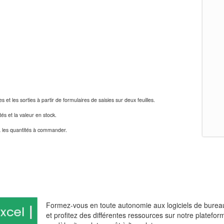
t les sorties à partir de formulaires de saisies sur deux feuilles.
tés et la valeur en stock.
 les quantités à commander.
Formez-vous en toute autonomie aux logiciels de bureau
rd
xcel
et profitez des différentes ressources sur notre platefo