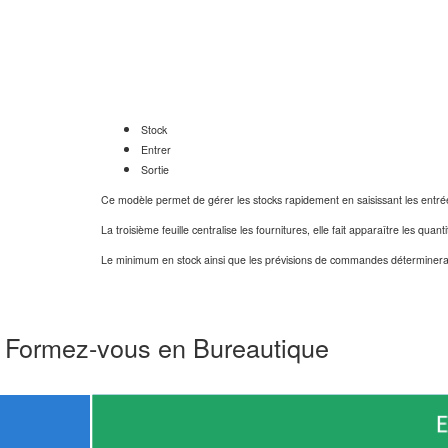
Stock
Entrer
Sortie
Ce modèle permet de gérer les stocks rapidement en saisissant les entrées e
La troisième feuille centralise les fournitures, elle fait apparaître les quanti
Le minimum en stock ainsi que les prévisions de commandes déterminera
Formez-vous en Bureautique
Modèles Word
Wo
E