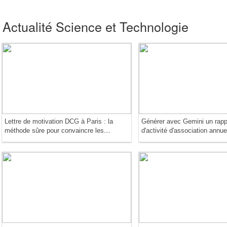
Actualité Science et Technologie
Lettre de motivation DCG à Paris : la
Générer avec Gemini un rapp
méthode sûre pour convaincre les
d'activité d'association annue
jurys les plus exigeants
conforme à la réglementation
française