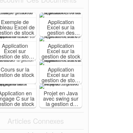
Exemple de
Application
ableau Excel de
Excel sur la
estion de stock
gestion des
ventes et de
stock
Application
Application
Excel sur
Excel sur la
estion de stock
gestion de stock
avancé
Cours sur la
Application
estion de stock
Excel sur la
gestion de stock
et caisse
Application en
Projet en Java
angage C sur la
avec swing sur
estion de stock
la gestion de
stock
Articles Connexes