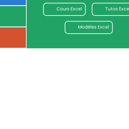
Cours Excel
Tutos Exce
Modèles Excel
Tutos Powerpoint
Cours Powerpoint
Powep