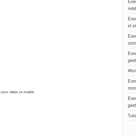
Exe
rela
Exer
et s
Exer
com
Exe
gest
Word
Exe
con
 pour utiliser ce modèle
Exer
ges
Tuto