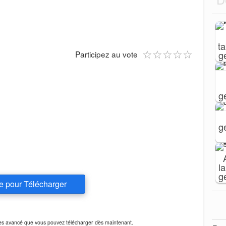
t
★
★
★
★
★
☆
☆
☆
☆
☆
Participez au vote
g
g
g
l
g
e pour Télécharger
ures avancé que vous pouvez télécharger dès maintenant.