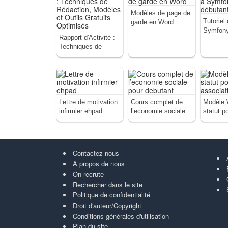
Modèles de page de
Tutoriel 
garde en Word
Symfony
Rapport d'Activité :
débutan
Techniques de
Rédaction, Modèles
et Outils Gratuits
Optimisés
Lettre de motivation
Cours complet de
Modèle 
infirmier ehpad
l’economie sociale
statut p
pour debutant
associat
Contactez-nous
A propos de nous
On recrute
Rechercher dans le site
Politique de confidentialité
Droit d'auteur/Copyright
Conditions générales d'utilisation
Plan du site