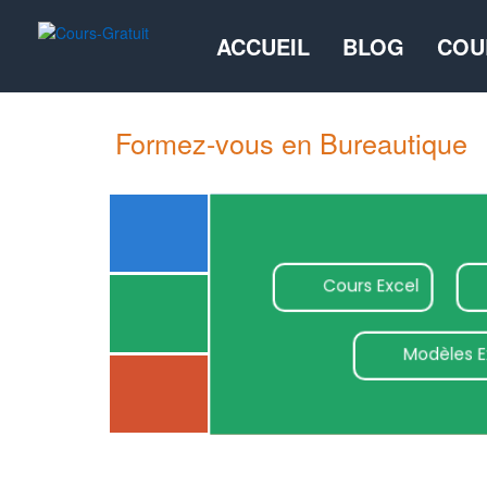
ACCUEIL
BLOG
COU
Formez-vous en Bureautique
Modèles W
Cours Excel
Modèles E
Tutos Power
Cours Power