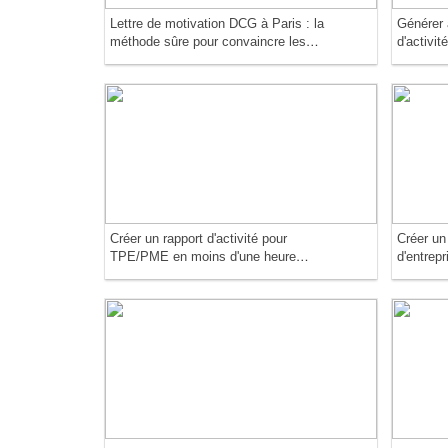
Lettre de motivation DCG à Paris : la
Générer 
méthode sûre pour convaincre les
d'activit
jurys les plus exigeants
conforme
français
Créer un rapport d'activité pour
Créer un 
TPE/PME en moins d'une heure
d'entrepr
avec ChatGPT ou Claude
impress