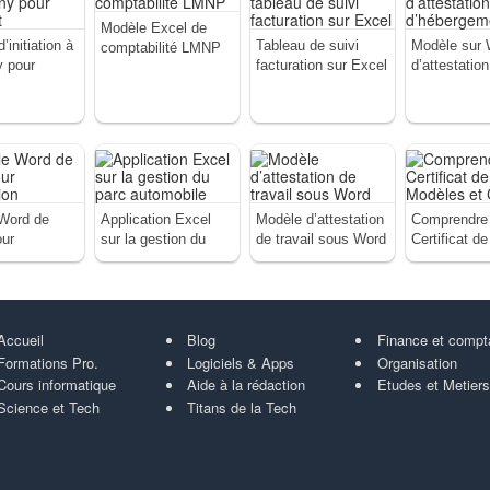
Modèle Excel de
d’initiation à
Tableau de suivi
Modèle sur 
comptabilité LMNP
 pour
facturation sur Excel
d’attestation
t
d’hébergeme
Word de
Application Excel
Modèle d’attestation
Comprendre 
our
sur la gestion du
de travail sous Word
Certificat de
ion
parc automobile
Modèles et 
Accueil
Blog
Finance et compt
Formations Pro.
Logiciels & Apps
Organisation
Cours informatique
Aide à la rédaction
Etudes et Metiers
Science et Tech
Titans de la Tech