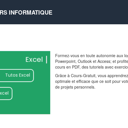
RS INFORMATIQUE
ord
Formez-vous en toute autonomie aux log
Word
Excel
Powerpoint, Outlook et Access; et profit
cours en PDF, des tutoriels avec exercic
Tutos Excel
Grâce à Cours-Gratuit, vous apprendrez à
optimale et efficace que ce soit pour votr
de projets personnels.
xcel
point
point
Powepoint