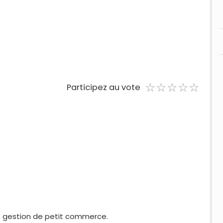
☆
★
☆
★
☆
★
☆
★
☆
★
Participez au vote
e gestion de petit commerce.