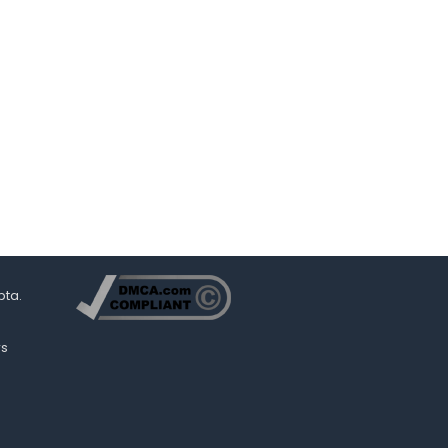
pta.
rs