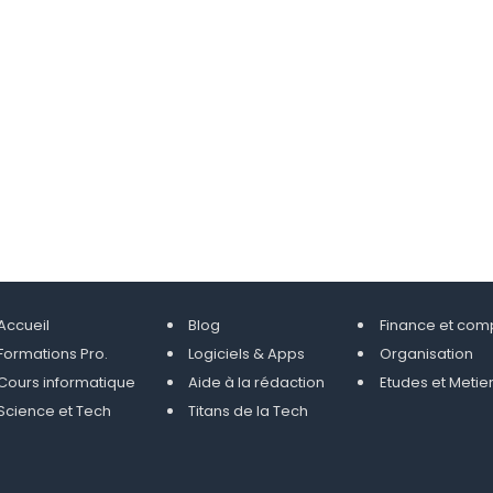
Accueil
Blog
Finance et com
Formations Pro.
Logiciels & Apps
Organisation
Cours informatique
Aide à la rédaction
Etudes et Metie
Science et Tech
Titans de la Tech