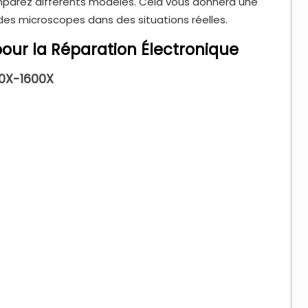
omparez différents modèles. Cela vous donnera une
 des microscopes dans des situations réelles.
our la Réparation Électronique
50X-1600X