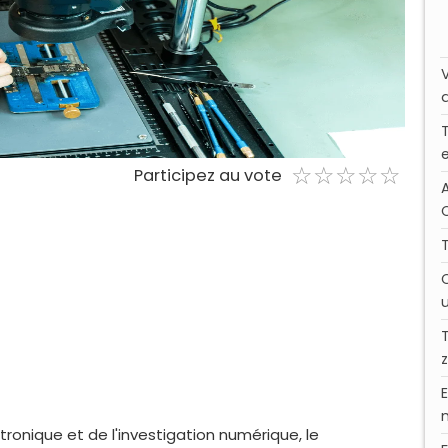
☆
★
☆
★
☆
★
☆
★
☆
★
Participez au vote
C
ronique et de l'investigation numérique, le