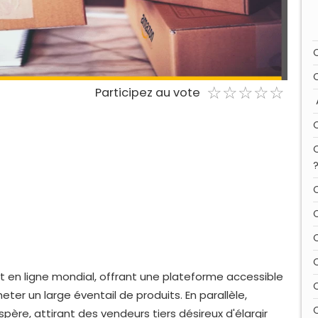
☆
★
☆
★
☆
★
☆
★
☆
★
Participez au vote
 en ligne mondial, offrant une plateforme accessible
er un large éventail de produits. En parallèle,
e, attirant des vendeurs tiers désireux d'élargir