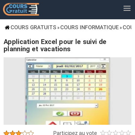
COURS GRATUITS
COURS INFORMATIQUE
COU
»
»
Application Excel pour le suivi de
planning et vacations
☆
☆
☆
☆
☆
★
★
★
★
★
Participez au vote