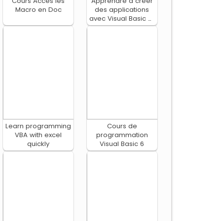
Cours Acces les
Apprendre à créer
Macro en Doc
des applications
avec Visual Basic et
les Bases de
Données
Learn programming
Cours de
VBA with excel
programmation
quickly
Visual Basic 6