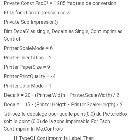
Private Const FacC! = 1.285 'facteur de conversion
Et la fonction Impression sera
Private Sub Impression()
Dim DecalY as single, DecalX as Single, ContImprim as
Control
Printer.ScaleMode = 6
Printer.Orientation = 2
Printer.PaperSize = 9
Printer.PrintQuality = -4
Printer.ColorMode = 1
DecalX = 20 - (Printer.Width - Printer.ScaleWidth) / 2
DecalY = 15 - (Printer.Heigth - Printer.ScaleHeigth) / 2
'utilisez le décalage pour que le point(0,0) du PictureBox
soit le point (0,0) de la zone imprimable For Each
ContImprim In Me.Controls
If TypeOf ContImprim Is Label Then