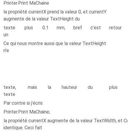
Printer.Print MaChaine
la propriété currentX prend la valeur 0, et currentY
augmente de la valeur TextHeight du
texte plus 0.1 mm, bref c'est
retour
à
un
Ce qui nous montre aussi que la valeur TextHeight
s
n'e
s
s
l
h
d
texte, mais la hauteur du
plus
u
texte
Par contre si j'écris
Printer.Print MaChaine;
la propriété currentX augmente de la valeur TextWidth, et Cur
identique. Ceci fait