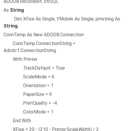
ADODB.Recordset, strSQL
As
String
Dim XFixe As Single, YMobile As Single, prnstring As
String
,
ConnTemp As New ADODB.Connection
ConnTemp.ConnectionString =
Adodc1.ConnectionString
With Printer
.TrackDefault = True
.ScaleMode = 6
.Orientation = 1
.PaperSize = 9
.PrintQuality = -4
.ColorMode = 1
End With
XFixe = 20 - (210 - Printer.ScaleWidth) / 2