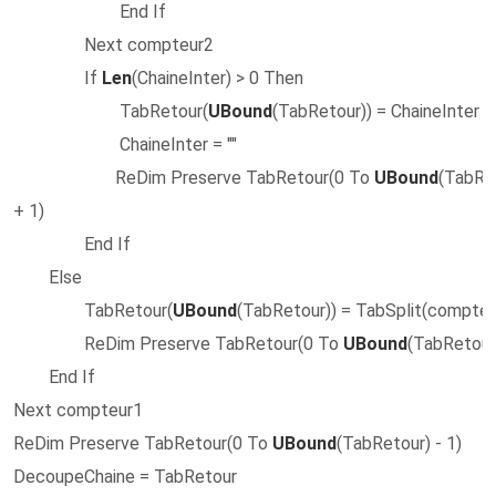
End If
Next compteur2
If
Len
(ChaineInter) > 0 Then
TabRetour(
UBound
(TabRetour)) = ChaineInter
ChaineInter = ""
ReDim Preserve TabRetour(0 To
UBound
(TabRe
+ 1)
End If
Else
TabRetour(
UBound
(TabRetour)) = TabSplit(compteu
ReDim Preserve TabRetour(0 To
UBound
(TabRetour
End If
Next compteur1
ReDim Preserve TabRetour(0 To
UBound
(TabRetour) - 1)
DecoupeChaine = TabRetour