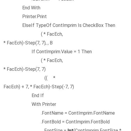
End With
Printer.Print
ElseIf TypeOf ContImprim Is CheckBox Then
( * FacEch,
* FacEch)-Step(7, 7), , B
If ContImprim.Value = 1 Then
( * FacEch,
* FacEch)-Step(7, 7)
(( *
FacEch) + 7, * FacEch)-Step(-7, 7)
End If
With Printer
.FontName = ContImprim.FontName
.FontBold = ContImprim.FontBold
.FontSize =
Int
(ContImprim.FontSize *