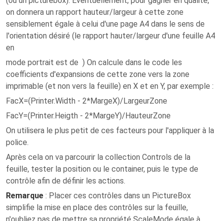
(ou un picturebox). Eventuellement, pour gagner en qualité,
on donnera un rapport hauteur/largeur à cette zone
sensiblement égale à celui d'une page A4 dans le sens de
l'orientation désiré (le rapport hauter/largeur d'une feuille A4
en
mode portrait est de ) On calcule dans le code les
coefficients d'expansions de cette zone vers la zone
imprimable (et non vers la feuille) en X et en Y, par exemple :
FacX=(Printer.Width - 2*MargeX)/LargeurZone
FacY=(Printer.Heigth - 2*MargeY)/HauteurZone
On utilisera le plus petit de ces facteurs pour l'appliquer à la
police.
Après cela on va parcourir la collection Controls de la
feuille, tester la position ou le container, puis le type de
contrôle afin de définir les actions.
Remarque
: Placer ces contrôles dans un PictureBox
simplifie la mise en place des contrôles sur la feuille,
n'oubliez pas de mettre sa propriété ScaleMode égale à