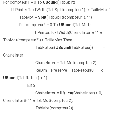
For compteur1 = 0 To
UBound
(TabSplit)
If Printer.TextWidth(TabSplit(compteur1)) > TailleMax T
TabMot =
Split
(TabSplit(compteur1), " ")
For compteur2 = 0 To
UBound
(TabMot)
If Printer.TextWidth(ChaineInter & " " &
TabMot(compteur2)) > TailleMax Then
TabRetour(
UBound
(TabRetour)) =
ChaineInter
ChaineInter = TabMot(compteur2)
ReDim Preserve TabRetour(0 To
UBound
(TabRetour) + 1)
Else
ChaineInter = IIf(
Len
(ChaineInter) > 0,
ChaineInter & " " & TabMot(compteur2),
TabMot(compteur2))