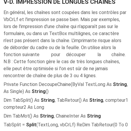
V-D. IMPRESSION DE LONGUES CHAINES
En général, les chaînes sont coupées dans les contrôles par
VbCrLf et l'impression se passe bien. Mais par exemples,
lors de l'impression d'une chaîne qui n'apparaît pas sur le
formulaire, ou dans un TextBox multilignes, ce caractère
n'est pas présent dans la chaîne. L'imprimante risque alors
de déborder du cadre ou de la feuille. On utilise alors la
fonction suivante pour découper la chaîne.
N.B : Cette fonction gère le cas de très longues chaînes,
elle peut être optimisée si l'on est sûr de ne jamais
rencontrer de chaîne de plus de 3 ou 4 lignes.
Private Function DecoupeChaine(ByVal TextLong As
String
, 
As Single) As
String
()
Dim TabSplit() As
String
, TabRetour() As
String
, compteur1 
compteur2 As Long
Dim TabMot() As
String
, ChaineInter As
String
TabSplit =
Split
(TextLong, vbCrLf) ReDim TabRetour(0 To 0)