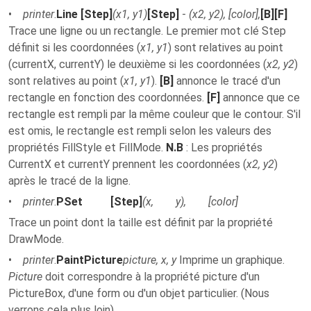
•
printer
.
Line [Step]
(x1, y1)
[Step]
-
(x2, y2), [color],
[B][F]
Trace une ligne ou un rectangle. Le premier mot clé Step
définit si les coordonnées (
x1, y1
) sont relatives au point
(currentX, currentY) le deuxième si les coordonnées (
x2, y2
)
sont relatives au point (
x1, y1
).
[B]
annonce le tracé d'un
rectangle en fonction des coordonnées.
[F]
annonce que ce
rectangle est rempli par la même couleur que le contour. S'il
est omis, le rectangle est rempli selon les valeurs des
propriétés FillStyle et FillMode.
N.B
: Les propriétés
CurrentX et currentY prennent les coordonnées (
x2, y2
)
après le tracé de la ligne.
•
printer
.
PSet [Step]
(x, y), [color]
Trace un point dont la taille est définit par la propriété
DrawMode.
•
printer
.
PaintPicture
picture, x, y
Imprime un graphique.
Picture
doit correspondre à la propriété picture d'un
PictureBox, d'une form ou d'un objet particulier. (Nous
verrons cela plus loin).