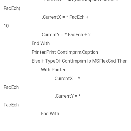
FacEch)
.CurrentX = * FacEch +
10
.CurrentY = * FacEch + 2
End With
Printer.Print ContImprim.Caption
ElseIf TypeOf ContImprim Is MSFlexGrid Then
With Printer
.CurrentX = *
FacEch
.CurrentY = *
FacEch
End With