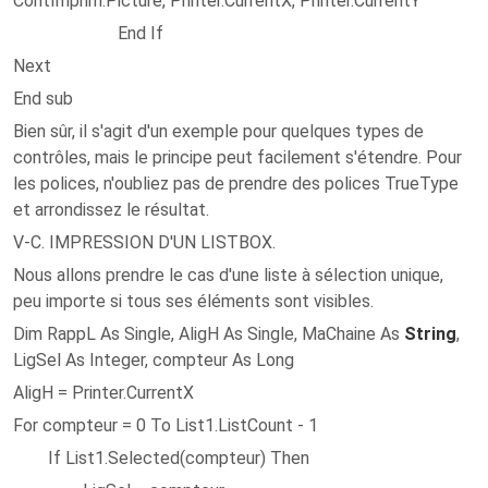
ContImprim.Picture, Printer.CurrentX, Printer.CurrentY
End If
Next
End sub
Bien sûr, il s'agit d'un exemple pour quelques types de
contrôles, mais le principe peut facilement s'étendre. Pour
les polices, n'oubliez pas de prendre des polices TrueType
et arrondissez le résultat.
V-C. IMPRESSION D'UN LISTBOX.
Nous allons prendre le cas d'une liste à sélection unique,
peu importe si tous ses éléments sont visibles.
Dim RappL As Single, AligH As Single, MaChaine As
String
,
LigSel As Integer, compteur As Long
AligH = Printer.CurrentX
For compteur = 0 To List1.ListCount - 1
If List1.Selected(compteur) Then