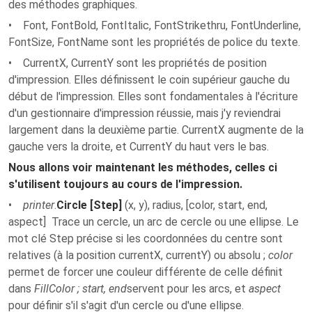
des méthodes graphiques.
• Font, FontBold, FontItalic, FontStrikethru, FontUnderline,
FontSize, FontName sont les propriétés de police du texte.
• CurrentX, CurrentY sont les propriétés de position
d'impression. Elles définissent le coin supérieur gauche du
début de l'impression. Elles sont fondamentales à l'écriture
d'un gestionnaire d'impression réussie, mais j'y reviendrai
largement dans la deuxième partie. CurrentX augmente de la
gauche vers la droite, et CurrentY du haut vers le bas.
Nous allons voir maintenant les méthodes, celles ci
s'utilisent toujours au cours de l'impression.
•
printer
.
Circle [Step]
(x, y), radius, [color, start, end,
aspect] Trace un cercle, un arc de cercle ou une ellipse. Le
mot clé Step précise si les coordonnées du centre sont
relatives (à la position currentX, currentY) ou absolu ;
color
permet de forcer une couleur différente de celle définit
dans
FillColor ; start, end
servent pour les arcs, et
aspect
pour définir s'il s'agit d'un cercle ou d'une ellipse.