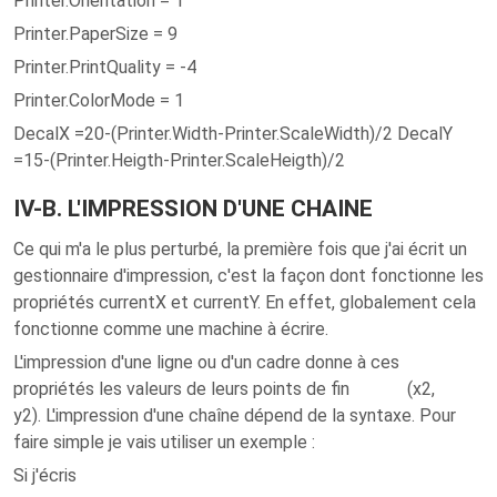
Printer.Orientation = 1
Printer.PaperSize = 9
Printer.PrintQuality = -4
Printer.ColorMode = 1
DecalX =20-(Printer.Width-Printer.ScaleWidth)/2 DecalY
=15-(Printer.Heigth-Printer.ScaleHeigth)/2
IV-B. L'IMPRESSION D'UNE CHAINE
Ce qui m'a le plus perturbé, la première fois que j'ai écrit un
gestionnaire d'impression, c'est la façon dont fonctionne les
propriétés currentX et currentY. En effet, globalement cela
fonctionne comme une machine à écrire.
L'impression d'une ligne ou d'un cadre donne à ces
propriétés les valeurs de leurs points de fin (x2,
y2). L'impression d'une chaîne dépend de la syntaxe. Pour
faire simple je vais utiliser un exemple :
Si j'écris