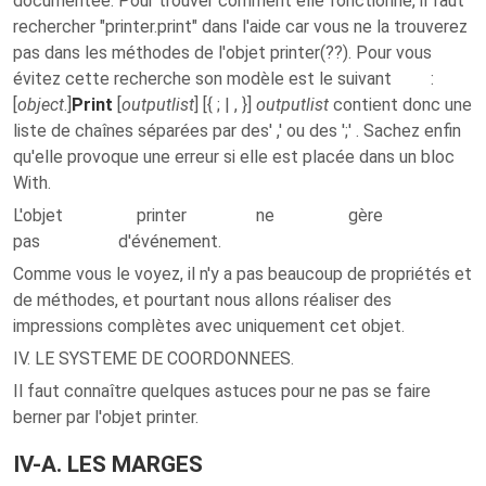
documentée. Pour trouver comment elle fonctionne, il faut
rechercher "printer.print" dans l'aide car vous ne la trouverez
pas dans les méthodes de l'objet printer(??). Pour vous
évitez cette recherche son modèle est le suivant :
[
object
.]
Print
[
outputlist
] [{ ; | , }]
outputlist
contient donc une
liste de chaînes séparées par des' ,' ou des ';' . Sachez enfin
qu'elle provoque une erreur si elle est placée dans un bloc
With.
L'objet printer ne gère
pas d'événement.
Comme vous le voyez, il n'y a pas beaucoup de propriétés et
de méthodes, et pourtant nous allons réaliser des
impressions complètes avec uniquement cet objet.
IV. LE SYSTEME DE COORDONNEES.
Il faut connaître quelques astuces pour ne pas se faire
berner par l'objet printer.
IV-A. LES MARGES