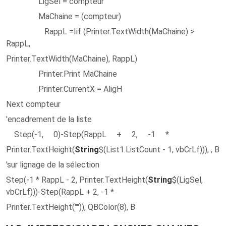
LigSel = compteur
MaChaine = (compteur)
RappL =Iif (Printer.TextWidth(MaChaine) >
RappL,
Printer.TextWidth(MaChaine), RappL)
Printer.Print MaChaine
Printer.CurrentX = AligH
Next compteur
'encadrement de la liste
Step(-1, 0)-Step(RappL + 2, -1 *
Printer.TextHeight(
String
$(List1.ListCount - 1, vbCrLf))), , B
'sur lignage de la sélection
Step(-1 * RappL - 2, Printer.TextHeight(
String
$(LigSel,
vbCrLf)))-Step(RappL + 2, -1 *
Printer.TextHeight("")), QBColor(8), B