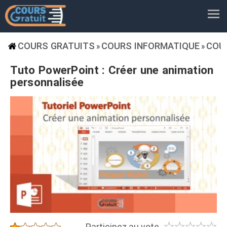
COURS GRATUITS
COURS INFORMATIQUE
COU
»
»
Tuto PowerPoint : Créer une animation
personnalisée
☆
☆
☆
☆
☆
★
★
★
★
★
Participez au vote