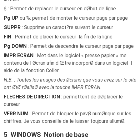
$ : Permet de replacer le curseur en dØbut de ligne
Pg UP
ou %: permet de monter le curseur page par page
SUPPR
: Supprime un caract?re suivant le curseur
FIN
: Permet de placer le curseur la fin de la ligne
Pg DOWN
: Permet de descendre le curseur page par page
IMPR ECRAN
: Met dans le logiciel « presse papier » me
contenu de l Øcran afin d Œtre incorporØ dans un logiciel l
aide de la fonction Coller.
N.B. : Toutes les images des Øcrans que vous avez sur le site
ont ØtØ rØalisØ avec la touche IMPR ECRAN.
FLECHES DE DIRECTION
: permettent de dØplacer le
curseur
VERR NUM
: Permet de bloquer le pavØ numØrique sur les
chiffres. Je vous conseille de le laisser toujours allumØ.
5 WINDOWS Notion de base