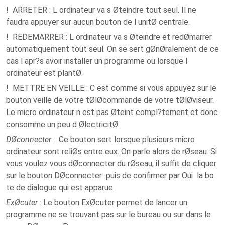
! ARRETER : L ordinateur va s Øteindre tout seul. Il ne
faudra appuyer sur aucun bouton de l unitØ centrale.
! REDEMARRER : L ordinateur va s Øteindre et redØmarrer
automatiquement tout seul. On se sert gØnØralement de ce
cas l apr?s avoir installer un programme ou lorsque l
ordinateur est plantØ.
! METTRE EN VEILLE : C est comme si vous appuyez sur le
bouton veille de votre tØlØcommande de votre tØlØviseur.
Le micro ordinateur n est pas Øteint compl?tement et donc
consomme un peu d ØlectricitØ.
DØconnecter
: Ce bouton sert lorsque plusieurs micro
ordinateur sont reliØs entre eux. On parle alors de rØseau. Si
vous voulez vous dØconnecter du rØseau, il suffit de cliquer
sur le bouton DØconnecter puis de confirmer par Oui la bo
te de dialogue qui est apparue.
ExØcuter
: Le bouton ExØcuter permet de lancer un
programme ne se trouvant pas sur le bureau ou sur dans le