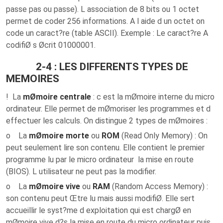
passe pas ou passe). L association de 8 bits ou 1 octet
permet de coder 256 informations. A l aide d un octet on
code un caract?re (table ASCII).
Exemple
: Le caract?re A
codifiØ s Øcrit 01000001.
2-4 : LES DIFFERENTS TYPES DE
MEMOIRES
! La
mØmoire centrale
: c est la mØmoire interne du micro
ordinateur. Elle permet de mØmoriser les programmes et d
effectuer les calculs. On distingue 2 types de mØmoires :
o La
mØmoire morte
ou
ROM
(Read Only Memory) : On
peut seulement lire son contenu. Elle contient le premier
programme lu par le micro ordinateur la mise en route
(BIOS). L utilisateur ne peut pas la modifier.
o La
mØmoire vive
ou
RAM
(Random Access Memory) :
son contenu peut Œtre lu mais aussi modifiØ. Elle sert
accueillir le syst?me d exploitation qui est chargØ en
mØmoire vive d?s la mise en route du micro ordinateur puis