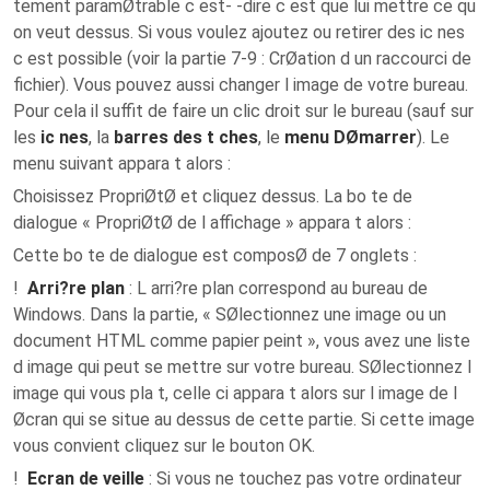
tement paramØtrable c est- -dire c est que lui mettre ce qu
on veut dessus. Si vous voulez ajoutez ou retirer des ic nes
c est possible (voir la partie 7-9 : CrØation d un raccourci de
fichier). Vous pouvez aussi changer l image de votre bureau.
Pour cela il suffit de faire un clic droit sur le bureau (sauf sur
les
ic nes
, la
barres des t ches
, le
menu DØmarrer
). Le
menu suivant appara t alors :
Choisissez PropriØtØ et cliquez dessus. La bo te de
dialogue « PropriØtØ de l affichage » appara t alors :
Cette bo te de dialogue est composØ de 7 onglets :
!
Arri?re plan
: L arri?re plan correspond au bureau de
Windows. Dans la partie, « SØlectionnez une image ou un
document HTML comme papier peint », vous avez une liste
d image qui peut se mettre sur votre bureau. SØlectionnez l
image qui vous pla t, celle ci appara t alors sur l image de l
Øcran qui se situe au dessus de cette partie. Si cette image
vous convient cliquez sur le bouton OK.
!
Ecran de veille
: Si vous ne touchez pas votre ordinateur