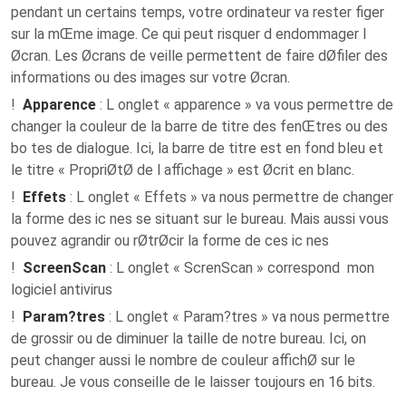
pendant un certains temps, votre ordinateur va rester figer
sur la mŒme image. Ce qui peut risquer d endommager l
Øcran. Les Øcrans de veille permettent de faire dØfiler des
informations ou des images sur votre Øcran.
!
Apparence
: L onglet « apparence » va vous permettre de
changer la couleur de la barre de titre des fenŒtres ou des
bo tes de dialogue. Ici, la barre de titre est en fond bleu et
le titre « PropriØtØ de l affichage » est Øcrit en blanc.
!
Effets
: L onglet « Effets » va nous permettre de changer
la forme des ic nes se situant sur le bureau. Mais aussi vous
pouvez agrandir ou rØtrØcir la forme de ces ic nes
!
ScreenScan
: L onglet « ScrenScan » correspond mon
logiciel antivirus
!
Param?tres
: L onglet « Param?tres » va nous permettre
de grossir ou de diminuer la taille de notre bureau. Ici, on
peut changer aussi le nombre de couleur affichØ sur le
bureau. Je vous conseille de le laisser toujours en 16 bits.