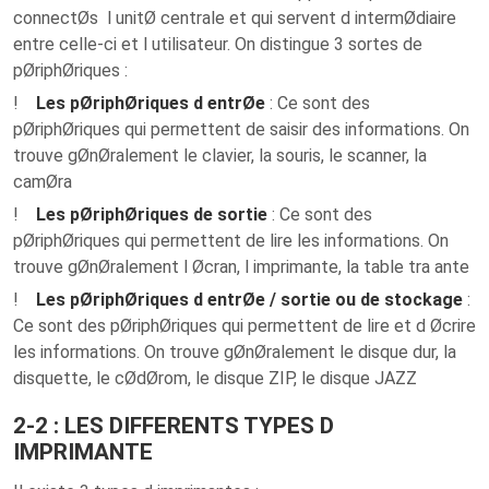
connectØs l unitØ centrale et qui servent d intermØdiaire
entre celle-ci et l utilisateur. On distingue 3 sortes de
pØriphØriques :
!
Les pØriphØriques d entrØe
: Ce sont des
pØriphØriques qui permettent de saisir des informations. On
trouve gØnØralement le clavier, la souris, le scanner, la
camØra
!
Les pØriphØriques de sortie
: Ce sont des
pØriphØriques qui permettent de lire les informations. On
trouve gØnØralement l Øcran, l imprimante, la table tra ante
!
Les pØriphØriques d entrØe / sortie ou de stockage
:
Ce sont des pØriphØriques qui permettent de lire et d Øcrire
les informations. On trouve gØnØralement le disque dur, la
disquette, le cØdØrom, le disque ZIP, le disque JAZZ
2-2 : LES DIFFERENTS TYPES D
IMPRIMANTE