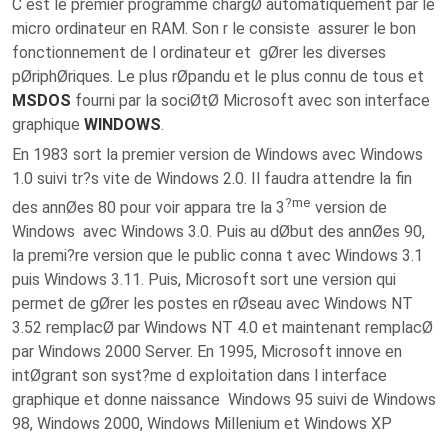
C est le premier programme chargØ automatiquement par le
micro ordinateur en RAM. Son r le consiste assurer le bon
fonctionnement de l ordinateur et gØrer les diverses
pØriphØriques. Le plus rØpandu et le plus connu de tous et
MSDOS
fourni par la sociØtØ Microsoft avec son interface
graphique
WINDOWS
.
En 1983 sort la premier version de Windows avec Windows
1.0 suivi tr?s vite de Windows 2.0. Il faudra attendre la fin
?me
des annØes 80 pour voir appara tre la 3
version de
Windows avec Windows 3.0. Puis au dØbut des annØes 90,
la premi?re version que le public conna t avec Windows 3.1
puis Windows 3.11. Puis, Microsoft sort une version qui
permet de gØrer les postes en rØseau avec Windows NT
3.52 remplacØ par Windows NT 4.0 et maintenant remplacØ
par Windows 2000 Server. En 1995, Microsoft innove en
intØgrant son syst?me d exploitation dans l interface
graphique et donne naissance Windows 95 suivi de Windows
98, Windows 2000, Windows Millenium et Windows XP