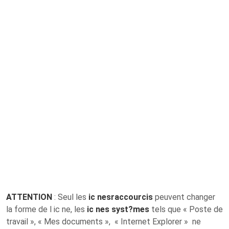
ATTENTION
: Seul les
ic nes
raccourcis
peuvent changer
la forme de l ic ne, les
ic nes syst?mes
tels que « Poste de
travail », « Mes documents », « Internet Explorer » ne