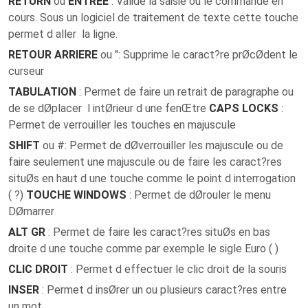
RETURN
ou
ENTREE
: Valide la saisie ou le commande en
cours. Sous un logiciel de traitement de texte cette touche
permet d aller la ligne.
RETOUR ARRIERE
ou ": Supprime le caract?re prØcØdent le
curseur
TABULATION
: Permet de faire un retrait de paragraphe ou
de se dØplacer l intØrieur d une fenŒtre
CAPS LOCKS
:
Permet de verrouiller les touches en majuscule
SHIFT
ou #: Permet de dØverrouiller les majuscule ou de
faire seulement une majuscule ou de faire les caract?res
situØs en haut d une touche comme le point d interrogation
( ?)
TOUCHE WINDOWS
: Permet de dØrouler le menu
DØmarrer
ALT GR
: Permet de faire les caract?res situØs en bas
droite d une touche comme par exemple le sigle Euro ( )
CLIC DROIT
: Permet d effectuer le clic droit de la souris
INSER
: Permet d insØrer un ou plusieurs caract?res entre
un mot