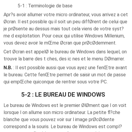
5-1 : Terminologie de base
Apr?s avoir allumer votre micro ordinateur, vous arrivez a cet
Øcran. Il est possible qu il soit un peu diffØrent de celui que
je prØsente au dessus mais tout cela viens de votre syst?
me d exploitation. Pour ceux qui utilise Windows Millenium,
vous devez avoir le mŒme Øcran que prØcØdemment.
Cet Øcran est appelØ le bureau de Windows dans lequel, on
trouve la barre des t ches, des ic nes et le menu DØmarrer.
N.B.
: Il est possible aussi que vous ayez une fenŒtre avant
le bureau. Cette fenŒtre permet de saisir un mot de passe
qui empŒche quiconque de rentrer sous votre PC.
5-2 : LE BUREAU DE WINDOWS
Le bureau de Windows est le premier ØlØment que l on voit
lorsque l on allume son micro ordinateur. La petite fl?che
blanche que vous pouvez voir sur l image prØcØdente
correspond a la souris. Le bureau de Windows est compl?