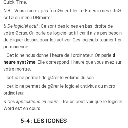
Quick Time.
N.B. : Vous n aurez pas forcØment les mŒmes ic nes situØ
cotØ du menu DØmarrer.
&
De logiciel actif
: Ce sont des ic nes en bas droite de
votre Øcran. On parle de logiciel actif car il n y a pas besoin
de cliquer dessus pour les activer. Ces logiciels tournent en
permanence. :
: Cet ic ne nous donne l heure de l ordinateur. On parle
d
heure syst?me
. Elle correspond l heure que vous avez sur
votre montre.
: cet ic ne permet de gØrer le volume du son.
: cet ic ne permet de gØrer le logiciel antivirus du micro
ordinateur.
&
Des applications en cours
: Ici, on peut voir que le logiciel
Word est en cours.
5-4 : LES ICONES