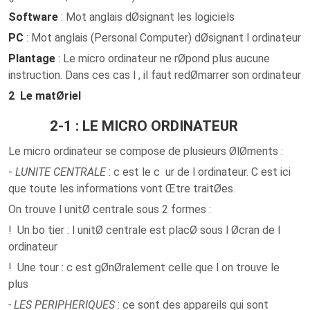
Software
: Mot anglais dØsignant les logiciels
PC
: Mot anglais (Personal Computer) dØsignant l ordinateur
Plantage
: Le micro ordinateur ne rØpond plus aucune
instruction. Dans ces cas l , il faut redØmarrer son ordinateur
2 Le matØriel
2-1 : LE MICRO ORDINATEUR
Le micro ordinateur se compose de plusieurs ØlØments :
-
L
UNITE CENTRALE
: c est le c ur de l ordinateur. C est ici
que toute les informations vont Œtre traitØes.
On trouve l unitØ centrale sous 2 formes :
! Un bo tier : l unitØ centrale est placØ sous l Øcran de l
ordinateur
! Une tour : c est gØnØralement celle que l on trouve le
plus
- L
ES PERIPHERIQUES
: ce sont des appareils qui sont