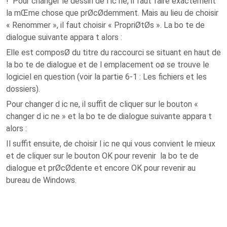
! Pour changer le dessin de l ic ne, il faut faire exactement
la mŒme chose que prØcØdemment. Mais au lieu de choisir
« Renommer », il faut choisir « PropriØtØs ». La bo te de
dialogue suivante appara t alors :
Elle est composØ du titre du raccourci se situant en haut de
la bo te de dialogue et de l emplacement oø se trouve le
logiciel en question (voir la partie 6-1 : Les fichiers et les
dossiers).
Pour changer d ic ne, il suffit de cliquer sur le bouton «
changer d ic ne » et la bo te de dialogue suivante appara t
alors :
Il suffit ensuite, de choisir l ic ne qui vous convient le mieux
et de cliquer sur le bouton OK pour revenir la bo te de
dialogue et prØcØdente et encore OK pour revenir au
bureau de Windows.