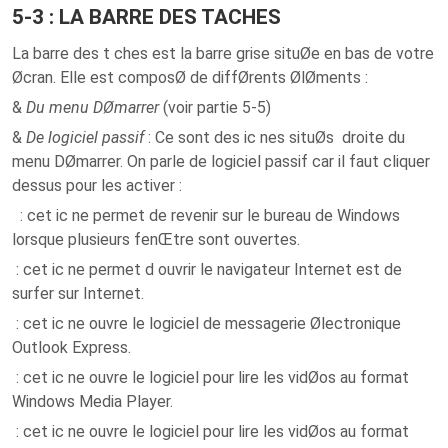
5-3 : LA BARRE DES TACHES
La barre des t ches est la barre grise situØe en bas de votre
Øcran. Elle est composØ de diffØrents ØlØments :
&
Du menu DØmarrer
(voir partie 5-5)
&
De logiciel passif
: Ce sont des ic nes situØs droite du
menu DØmarrer. On parle de logiciel passif car il faut cliquer
dessus pour les activer :
: cet ic ne permet de revenir sur le bureau de Windows
lorsque plusieurs fenŒtre sont ouvertes.
: cet ic ne permet d ouvrir le navigateur Internet est de
surfer sur Internet.
: cet ic ne ouvre le logiciel de messagerie Ølectronique
Outlook Express.
: cet ic ne ouvre le logiciel pour lire les vidØos au format
Windows Media Player.
: cet ic ne ouvre le logiciel pour lire les vidØos au format