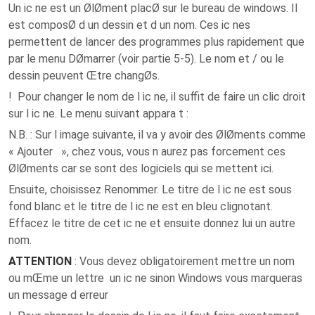
Un ic ne est un ØlØment placØ sur le bureau de windows. Il
est composØ d un dessin et d un nom. Ces ic nes
permettent de lancer des programmes plus rapidement que
par le menu DØmarrer (voir partie 5-5). Le nom et / ou le
dessin peuvent Œtre changØs.
! Pour changer le nom de l ic ne, il suffit de faire un clic droit
sur l ic ne. Le menu suivant appara t :
N.B. : Sur l image suivante, il va y avoir des ØlØments comme
« Ajouter », chez vous, vous n aurez pas forcement ces
ØlØments car se sont des logiciels qui se mettent ici.
Ensuite, choisissez Renommer. Le titre de l ic ne est sous
fond blanc et le titre de l ic ne est en bleu clignotant.
Effacez le titre de cet ic ne et ensuite donnez lui un autre
nom.
ATTENTION
: Vous devez obligatoirement mettre un nom
ou mŒme un lettre un ic ne sinon Windows vous marqueras
un message d erreur