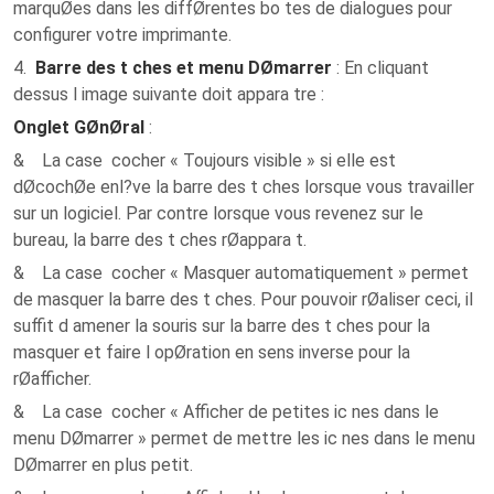
marquØes dans les diffØrentes bo tes de dialogues pour
configurer votre imprimante.
4.
Barre des t ches et menu DØmarrer
: En cliquant
dessus l image suivante doit appara tre :
Onglet GØnØral
:
& La case cocher « Toujours visible » si elle est
dØcochØe enl?ve la barre des t ches lorsque vous travailler
sur un logiciel. Par contre lorsque vous revenez sur le
bureau, la barre des t ches rØappara t.
& La case cocher « Masquer automatiquement » permet
de masquer la barre des t ches. Pour pouvoir rØaliser ceci, il
suffit d amener la souris sur la barre des t ches pour la
masquer et faire l opØration en sens inverse pour la
rØafficher.
& La case cocher « Afficher de petites ic nes dans le
menu DØmarrer » permet de mettre les ic nes dans le menu
DØmarrer en plus petit.