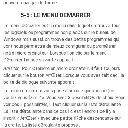
peuvent changer de forme.
5-5 : LE MENU DEMARRER
Le menu dØmarrer est un menu dans lequel on trouve tous
les logiciels ou programmes non placØs sur le bureau de
Windows mais aussi, on trouve des petits programmes qui
vont nous permettre de mieux configurer ou paramØtrer
notre micro ordinateur. Lorsque l on clic sur le menu
DØmarrer l image suivante appara t :
ArrŒter
: Pour Øteindre un micro ordinateur, il faut toujours
cliquer sur le bouton ArrŒter. Lorsque vous avez fait ceci, la
bo te de dialogue suivante appara t :
Le micro ordinateur vous pose alors une question « Que
voulez vous faire ? ». Vous avez 3 possibilitØs de choix. Pour
voir ces 3 possibilitØs, il faut cliquer sur la liste dØroulante.
La liste dØroulante dans ce cas l c est l endroit oø il y a
inscrit « ArrŒter » avec une petite fl?che descendante sur
la droite. La liste dØroulante propose :