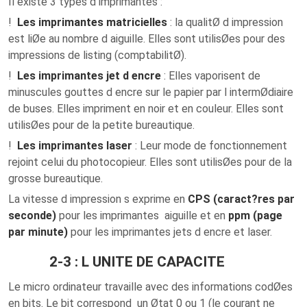
Il existe 3 types d imprimantes :
!
Les imprimantes matricielles
: la qualitØ d impression
est liØe au nombre d aiguille. Elles sont utilisØes pour des
impressions de listing (comptabilitØ).
!
Les imprimantes jet d encre
: Elles vaporisent de
minuscules gouttes d encre sur le papier par l intermØdiaire
de buses. Elles impriment en noir et en couleur. Elles sont
utilisØes pour de la petite bureautique.
!
Les imprimantes laser
: Leur mode de fonctionnement
rejoint celui du photocopieur. Elles sont utilisØes pour de la
grosse bureautique.
La vitesse d impression s exprime en
CPS (caract?res par
seconde)
pour les imprimantes aiguille et en
ppm (page
par minute)
pour les imprimantes jets d encre et laser.
2-3 : L UNITE DE CAPACITE
Le micro ordinateur travaille avec des informations codØes
en bits. Le bit correspond un Øtat 0 ou 1 (le courant ne