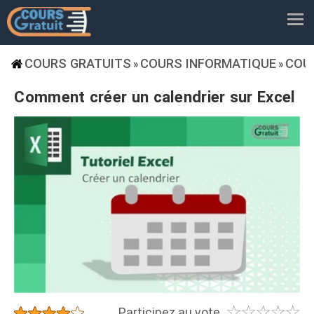
COURS GRATUITS
COURS INFORMATIQUE
COU
»
»
Comment créer un calendrier sur Excel
☆
☆
☆
☆
☆
★
★
★
★
★
Participez au vote