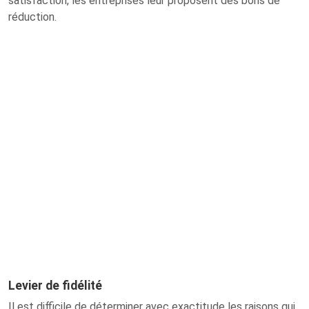
satisfaction, les entreprises leur proposent des bons de
réduction.
Levier de fidélité
Il est difficile de déterminer avec exactitude les raisons qui