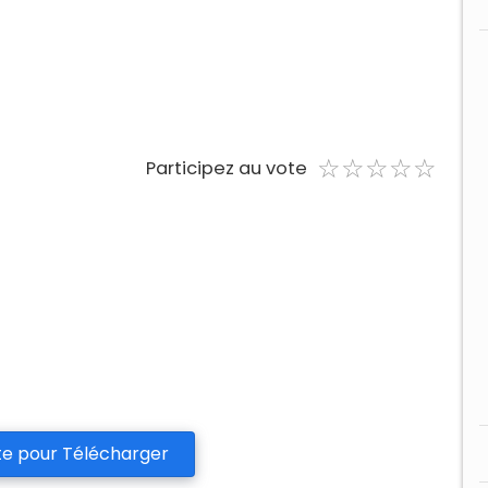
☆
★
☆
★
☆
★
☆
★
☆
★
Participez au vote
te pour Télécharger