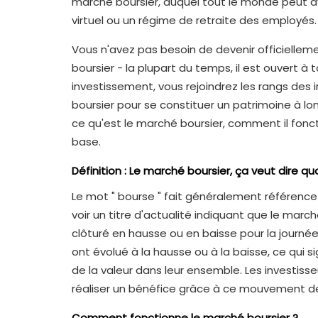
marché boursier, auquel tout le monde peut av
virtuel ou un régime de retraite des employés.
Vous n'avez pas besoin de devenir officiellemen
boursier - la plupart du temps, il est ouvert à
investissement, vous rejoindrez les rangs des 
boursier pour se constituer un patrimoine à lon
ce qu'est le marché boursier, comment il fonc
base.
Définition : Le marché boursier, ça veut dire quo
Le mot " bourse " fait généralement référence 
voir un titre d'actualité indiquant que le marc
clôturé en hausse ou en baisse pour la journée. 
ont évolué à la hausse ou à la baisse, ce qui s
de la valeur dans leur ensemble. Les investis
réaliser un bénéfice grâce à ce mouvement des
Comment fonctionne le marché boursier ?