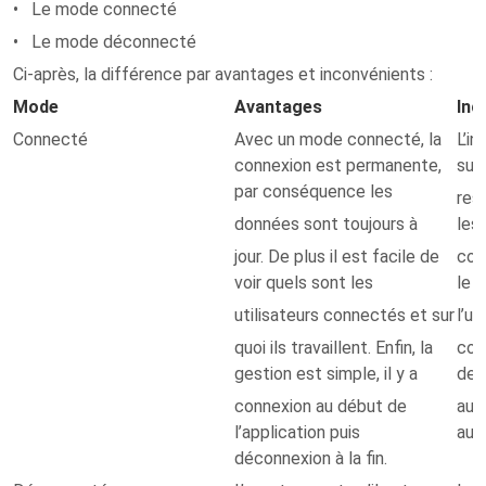
• Le mode connecté
• Le mode déconnecté
Ci-après, la différence par avantages et inconvénients :
Mode
Avantages
Inc
Connecté
Avec un mode connecté, la
L’i
connexion est permanente,
sur
par conséquence les
res
données sont toujours à
les 
jour. De plus il est facile de
con
voir quels sont les
le 
utilisateurs connectés et sur
l’ut
quoi ils travaillent. Enfin, la
con
gestion est simple, il y a
de 
connexion au début de
aus
l’application puis
au 
déconnexion à la fin.