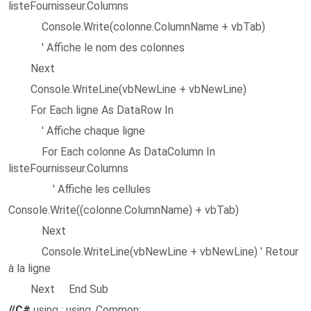
listeFournisseur.Columns
Console.Write(colonne.ColumnName + vbTab)
' Affiche le nom des colonnes
Next
Console.WriteLine(vbNewLine + vbNewLine)
For Each ligne As DataRow In
' Affiche chaque ligne
For Each colonne As DataColumn In
listeFournisseur.Columns
' Affiche les cellules
Console.Write((colonne.ColumnName) + vbTab)
Next
Console.WriteLine(vbNewLine + vbNewLine) ' Retour
à la ligne
Next End Sub
//C#
using ; using .Common;