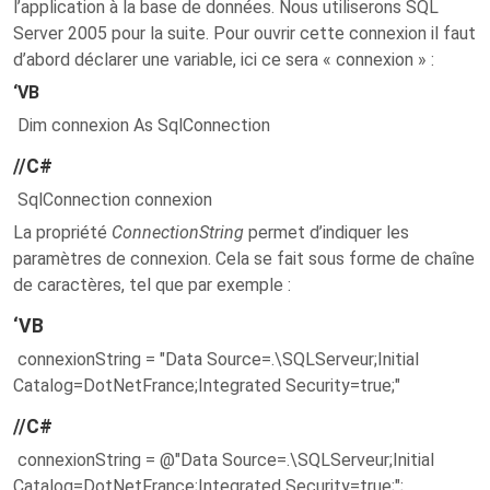
l’application à la base de données. Nous utiliserons SQL
Server 2005 pour la suite. Pour ouvrir cette connexion il faut
d’abord déclarer une variable, ici ce sera « connexion » :
‘VB
Dim connexion As SqlConnection
//C#
SqlConnection connexion
La propriété
ConnectionString
permet d’indiquer les
paramètres de connexion. Cela se fait sous forme de chaîne
de caractères, tel que par exemple :
‘VB
connexionString = "Data Source=.\SQLServeur;Initial
Catalog=DotNetFrance;Integrated Security=true;"
//C#
connexionString = @"Data Source=.\SQLServeur;Initial
Catalog=DotNetFrance;Integrated Security=true;";