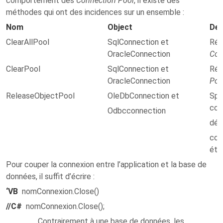
comportement des
Connection Pool
, il existe des
méthodes qui ont des incidences sur un ensemble :
Nom
Object
Des
ClearAllPool
SqlConnection et
Réin
OracleConnection
Con
ClearPool
SqlConnection et
Réin
OracleConnection
Poo
ReleaseObjectPool
OleDbConnection et
Spé
con
Odbcconnection
détr
con
été
Pour couper la connexion entre l’application et la base de
données, il suffit d’écrire :
‘VB
nomConnexion.Close()
//C#
nomConnexion.Close();
Contrairement à une base de données, les