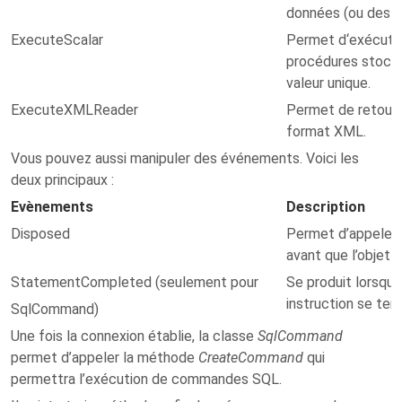
données (ou des li
ExecuteScalar
Permet d‘exécuter
procédures stocké
valeur unique.
ExecuteXMLReader
Permet de retourn
format XML.
Vous pouvez aussi manipuler des événements. Voici les
deux principaux :
Evènements
Description
Disposed
Permet d’appeler 
avant que l’objet n
StatementCompleted (seulement pour
Se produit lorsque
instruction se ter
SqlCommand)
Une fois la connexion établie, la classe
SqlCommand
permet d’appeler la méthode
CreateCommand
qui
permettra l’exécution de commandes SQL.