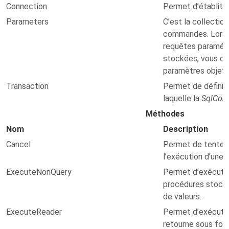
Connection
Permet d’établit 
Parameters
C’est la collectio
commandes. Lors d
requêtes paramét
stockées, vous de
paramètres objet d
Transaction
Permet de définir 
laquelle la
SqlCo
Méthodes
Nom
Description
Cancel
Permet de tenter l
l’exécution d’une
ExecuteNonQuery
Permet d’exécute
procédures stocké
de valeurs.
ExecuteReader
Permet d’exécute
retourne sous for