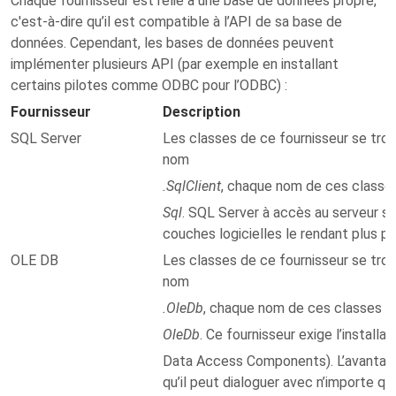
Chaque fournisseur est relié à une base de données propre,
c'est-à-dire qu’il est compatible à l’API de sa base de
données. Cependant, les bases de données peuvent
implémenter plusieurs API (par exemple en installant
certains pilotes comme ODBC pour l’ODBC) :
Fournisseur
Description
SQL Server
Les classes de ce fournisseur se tro
nom
.SqlClient
, chaque nom de ces classes
Sql
. SQL Server à accès au serveur san
couches logicielles le rendant plus p
OLE DB
Les classes de ce fournisseur se tro
nom
.OleDb
, chaque nom de ces classes es
OleDb
. Ce fournisseur exige l’instal
Data Access Components). L’avantage
qu’il peut dialoguer avec n’importe q