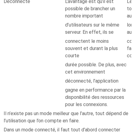
Déconnecté
L’avantage est qu’il est
Les
possible de brancher un
touj
nombre important
auss
d’utilisateurs sur le même
lors
serveur. En effet, ils se
aus
connectent le moins
cod
souvent et durant la plus
fair
courte
conf
durée possible. De plus, avec
cet environnement
déconnecté, l’application
gagne en performance par la
disponibilité des ressources
pour les connexions.
Il n’existe pas un mode meilleur que l’autre, tout dépend de
l’utilisation que l’on compte en faire.
Dans un mode connecté, il faut tout d’abord connecter