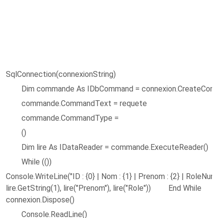
SqlConnection(connexionString)
Dim commande As IDbCommand = connexion.CreateCom
commande.CommandText = requete
commande.CommandType =
()
Dim lire As IDataReader = commande.ExecuteReader()
While (())
Console.WriteLine("ID : {0} | Nom : {1} | Prenom : {2} | RoleNumer
lire.GetString(1), lire("Prenom"), lire("Role")) End While
connexion.Dispose()
Console.ReadLine()