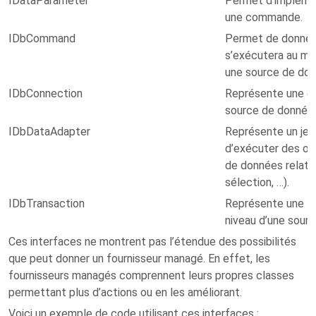
IDataParameter
Permet d’impléme
une commande.
IDbCommand
Permet de donner
s’exécutera au mo
une source de don
IDbConnection
Représente une co
source de donnée
IDbDataAdapter
Représente un je
d’exécuter des op
de données relatio
sélection, …).
IDbTransaction
Représente une tr
niveau d’une sour
Ces interfaces ne montrent pas l’étendue des possibilités
que peut donner un fournisseur managé. En effet, les
fournisseurs managés comprennent leurs propres classes
permettant plus d’actions ou en les améliorant.
Voici un exemple de code utilisant ces interfaces :