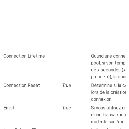
Connection Lifetime
Quand une connexio
pool, si son temps
de
x
secondes (
x
é
propriété), la con
Connection Reset
True
Détermine si la co
lors de la créatio
connexion.
Enlist
True
Si vous utilisez u
d’une transaction,
mot-clé sur
True
.