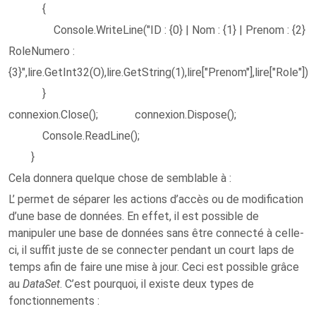
{
Console.WriteLine("ID : {0} | Nom : {1} | Prenom : {2} |
RoleNumero :
{3}",lire.GetInt32(O),lire.GetString(1),lire["Prenom"],lire["Role"]);
}
connexion.Close(); connexion.Dispose();
Console.ReadLine();
}
Cela donnera quelque chose de semblable à :
L’ permet de séparer les actions d’accès ou de modification
d’une base de données. En effet, il est possible de
manipuler une base de données sans être connecté à celle-
ci, il suffit juste de se connecter pendant un court laps de
temps afin de faire une mise à jour. Ceci est possible grâce
au
DataSet
. C’est pourquoi, il existe deux types de
fonctionnements :