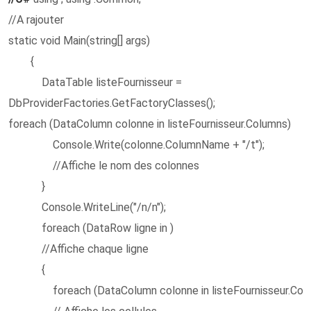
//A rajouter
static void Main(string[] args)
{
DataTable listeFournisseur =
DbProviderFactories.GetFactoryClasses();
foreach (DataColumn colonne in listeFournisseur.Column
Console.Write(colonne.ColumnName + "/t");
//Affiche le nom des colonnes
}
Console.WriteLine("/n/n");
foreach (DataRow ligne in )
//Affiche chaque ligne
{
foreach (DataColumn colonne in listeFournisseur.Col