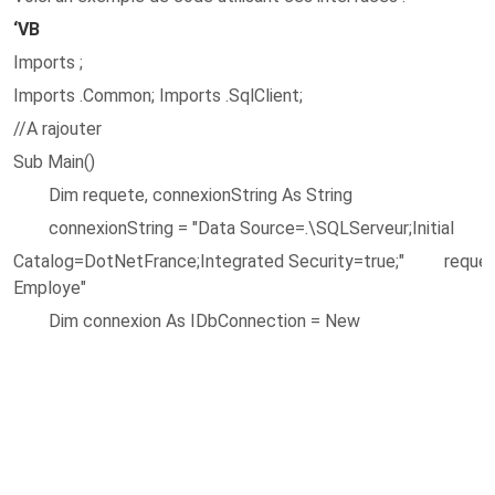
‘VB
Imports ;
Imports .Common; Imports .SqlClient;
//A rajouter
Sub Main()
Dim requete, connexionString As String
connexionString = "Data Source=.\SQLServeur;Initial
Catalog=DotNetFrance;Integrated Security=true;" reque
Employe"
Dim connexion As IDbConnection = New