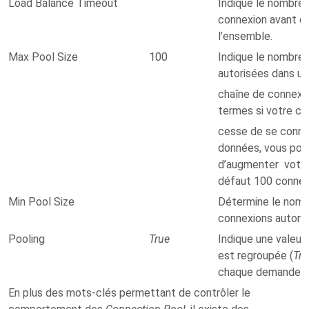
Load Balance Timeout
Indique le nombre
connexion avant qu
l’ensemble.
Max Pool Size
100
Indique le nombre
autorisées dans u
chaîne de connexio
termes si votre c
cesse de se conne
données, vous pour
d’augmenter votr
défaut 100 connexi
Min Pool Size
Détermine le nom
connexions autoris
Pooling
True
Indique une valeur
est regroupée (
Tru
chaque demande d
En plus des mots-clés permettant de contrôler le