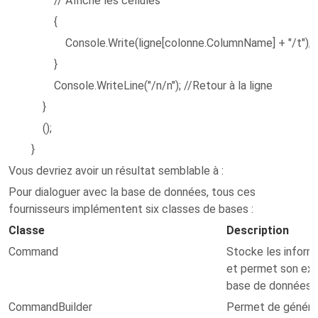
// Affiche les cellules
{
Console.Write(ligne[colonne.ColumnName] + "/t");
}
Console.WriteLine("/n/n"); //Retour à la ligne
}
();
}
Vous devriez avoir un résultat semblable à :
Pour dialoguer avec la base de données, tous ces
fournisseurs implémentent six classes de bases :
Classe
Description
Command
Stocke les inform
et permet son exé
base de données.
CommandBuilder
Permet de génére