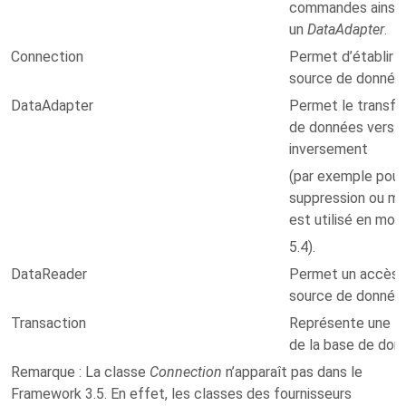
commandes ainsi 
un
DataAdapter
.
Connection
Permet d’établir 
source de données
DataAdapter
Permet le transfe
de données vers l'
inversement
(par exemple pour 
suppression ou mod
est utilisé en mod
5.4).
DataReader
Permet un accès e
source de donnée
Transaction
Représente une tr
de la base de don
Remarque
: La classe
Connection
n’apparaît pas dans le
Framework 3.5. En effet, les classes des fournisseurs