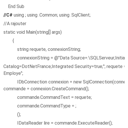
End Sub
//C#
using ; using .Common; using .SqlClient;
//A rajouter
static void Main(string[] args)
{
string requete, connexionString;
connexionString = @"Data Source=.\SQLServeur;Initial
Catalog=DotNetFrance;Integrated Security=true;"; requete 
Employe";
IDbConnection connexion = new SqlConnection(connexi
commande = connexion.CreateCommand();
commande.CommandText = requete;
commande.CommandType = ;
();
IDataReader lire = commande.ExecuteReader(); whi