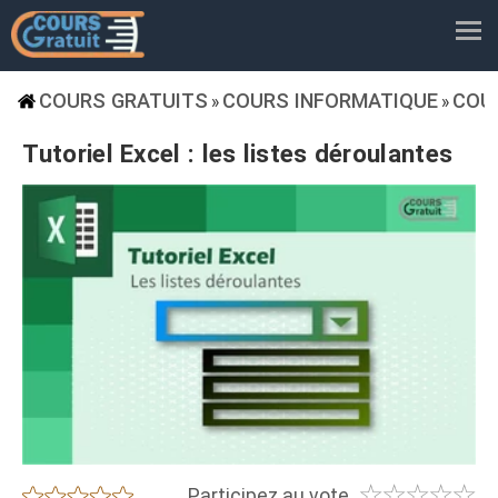
COURS GRATUITS
COURS INFORMATIQUE
COU
»
»
Tutoriel Excel : les listes déroulantes
☆
☆
☆
☆
☆
★
★
★
★
★
Participez au vote