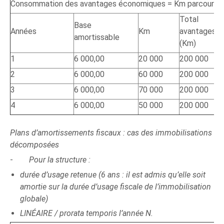
Consommation des avantages économiques = Km parcourus
Total
Base
Années
Km
avantages é
amortissable
(Km)
1
6 000,00
20 000
200 000
2
6 000,00
60 000
200 000
3
6 000,00
70 000
200 000
4
6 000,00
50 000
200 000
Plans d’amortissements fiscaux : cas des immobilisations
décomposées
-
Pour la structure :
durée d’usage retenue (6 ans : il est admis qu’elle soit
amortie sur la durée d’usage fiscale de l’immobilisation
globale)
LINÉAIRE / prorata temporis l’année N.