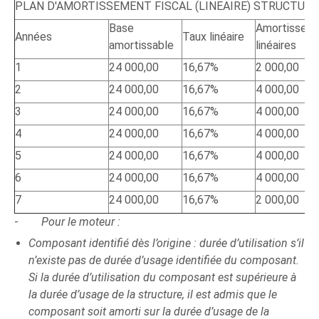
PLAN D'AMORTISSEMENT FISCAL (LINEAIRE) STRUCTURE
Base
Amortissem
Années
Taux linéaire
amortissable
linéaires
1
24 000,00
16,67%
2 000,00
2
24 000,00
16,67%
4 000,00
3
24 000,00
16,67%
4 000,00
4
24 000,00
16,67%
4 000,00
5
24 000,00
16,67%
4 000,00
6
24 000,00
16,67%
4 000,00
7
24 000,00
16,67%
2 000,00
-
Pour le moteur :
Composant identifié dès l’origine : durée d’utilisation s’il
n’existe pas de durée d’usage identifiée du composant.
Si la durée d’utilisation du composant est supérieure à
la durée d’usage de la structure, il est admis que le
composant soit amorti sur la durée d’usage de la