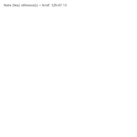
Notre (Nos) référence(s) = N/réf. 529/AT 15