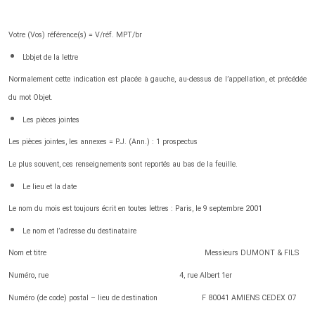
Votre (Vos) référence(s) = V/réf. MPT/br
L’objet de la lettre
Normalement cette indication est placée à gauche, au-dessus de l’appellation, et précédée
du mot Objet.
Les pièces jointes
Les pièces jointes, les annexes = P.J. (Ann.) : 1 prospectus
Le plus souvent, ces renseignements sont reportés au bas de la feuille.
Le lieu et la date
Le nom du mois est toujours écrit en toutes lettres : Paris, le 9 septembre 2001
Le nom et l’adresse du destinataire
Nom et titre Messieurs DUMONT & FILS
Numéro, rue 4, rue Albert 1er
Numéro (de code) postal – lieu de destination F 80041 AMIENS CEDEX 07