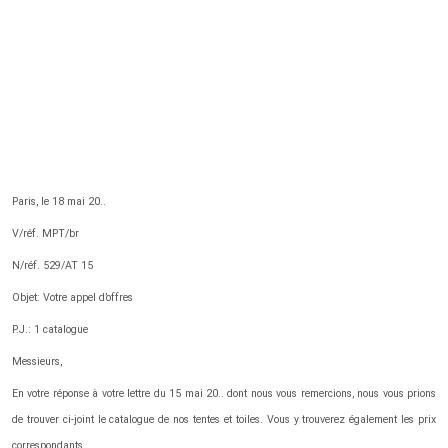
Paris, le 18 mai 20..
V/réf. MPT/br
N/réf. 529/AT 15
Objet: Votre appel d’offres
P.J.: 1 catalogue
Messieurs,
En votre réponse à votre lettre du 15 mai 20.. dont nous vous remercions, nous vous prions
de trouver ci-joint le catalogue de nos tentes et toiles. Vous y trouverez également les prix
correspondants.