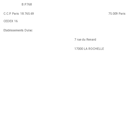
B.P.768
C.C.P. Paris 18.765.69 75.009 Paris
CEDEX 16
Etablissements Dulac
7 rue du Renard
17000 LA ROCHELLE