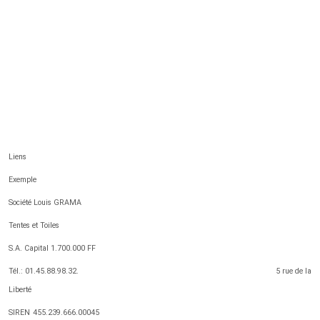
Liens
Exemple
Société Louis GRAMA
Tentes et Toiles
S.A. Capital 1.700.000 FF
Tél.: 01.45.88.98.32. 5 rue de la
Liberté
SIREN 455.239.666.00045