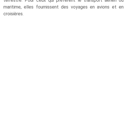
terrestre. Pour ceux qui préfèrent le transport aérien ou
maritime, elles fournissent des voyages en avions et en
croisières.