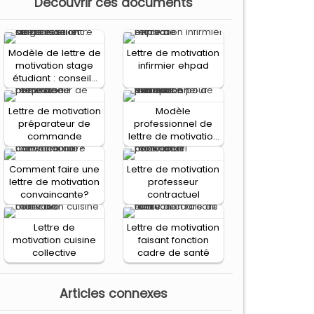
Decouvrir ces documents
Modèle de lettre de
Lettre de motivation
motivation stage
infirmier ehpad
étudiant : conseils
et directives
Lettre de motivation
Modèle
préparateur de
professionnel de
commande
lettre de motivation
pour travailler en
entreprise
Comment faire une
Lettre de motivation
lettre de motivation
professeur
convaincante?
contractuel
Lettre de
Lettre de motivation
motivation cuisine
faisant fonction
collective
cadre de santé
Articles connexes