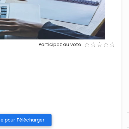
☆
★
☆
★
☆
★
☆
★
☆
★
Participez au vote
te pour Télécharger