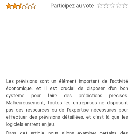
☆
☆
☆
☆
☆
★
★
★
★
★
Participez au vote
Les prévisions sont un élément important de l'activité
économique, et il est crucial de disposer d'un bon
système pour faire des prédictions précises.
Malheureusement, toutes les entreprises ne disposent
pas des ressources ou de l'expertise nécessaires pour
effectuer des prévisions détaillées, et c'est là que les
logiciels entrent en jeu.
Dans cet article, nous allons examiner certains des