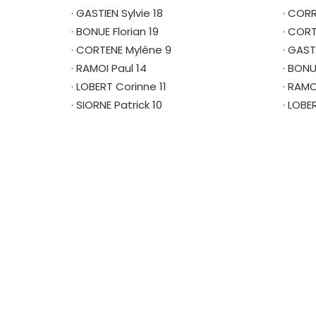
· GASTIEN Sylvie 18
· COR
· BONUE Florian 19
· CORT
· CORTENE Mylène 9
· GAST
· RAMOI Paul 14
· BONU
· LOBERT Corinne 11
· RAMO
· SIORNE Patrick 10
· LOBE