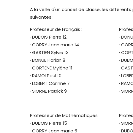
A la veille d'un conseil de classe, les différe
suivantes :
Professeur de Français :
Profes
· DUBOIS Pierre 12
· BONUE
· CORRY Jean marie 14
· CORR
· GASTIEN Sylvie 13
· CORT
· BONUE Florian 8
· DUBO
· CORTENE Mylène 11
· GAST
· RAMOI Paul 10
· LOBE
· LOBERT Corinne 7
· RAMO
· SIORNE Patrick 9
· SIOR
Professeur de Mathématiques
Profes
· DUBOIS Pierre 15
· SIOR
· CORRY Jean marie 6
· DUBO