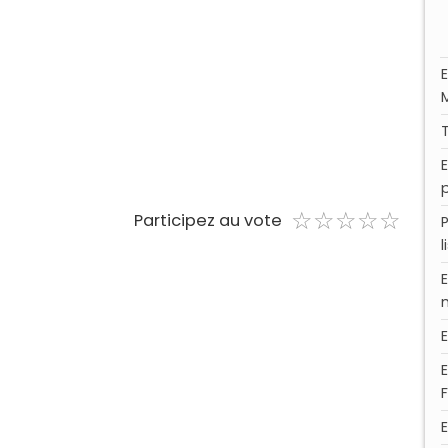
p
☆
★
☆
★
☆
★
☆
★
☆
★
Participez au vote
l
F