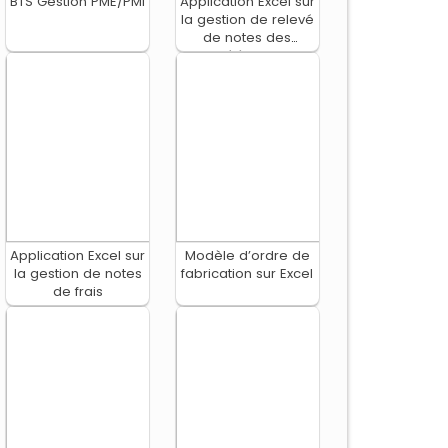
BTS Gestion PME/PMI
Application Excel sur
la gestion de relevé
de notes des
élèves
Application Excel sur
Modèle d’ordre de
la gestion de notes
fabrication sur Excel
de frais