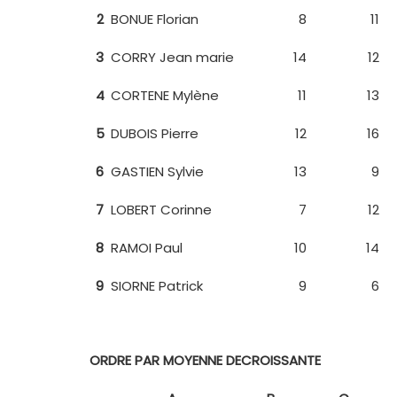
2
BONUE Florian
8
11
3
CORRY Jean marie
14
12
4
CORTENE Mylène
11
13
5
DUBOIS Pierre
12
16
6
GASTIEN Sylvie
13
9
7
LOBERT Corinne
7
12
8
RAMOI Paul
10
14
9
SIORNE Patrick
9
6
ORDRE PAR MOYENNE DECROISSANTE