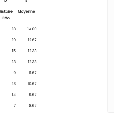
D
E
Histoire
Moyenne
Géo
18
14.00
10
12.67
15
12.33
13
12.33
9
11.67
13
10.67
14
9.67
7
8.67