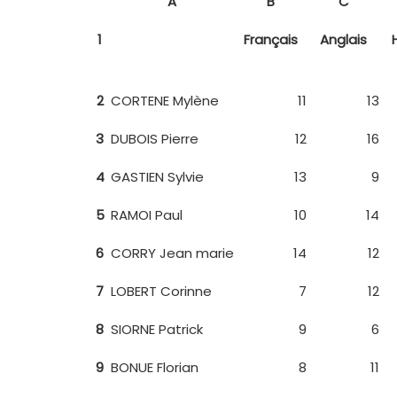
A
B
C
1
Français
Anglais
2
CORTENE Mylène
11
13
3
DUBOIS Pierre
12
16
4
GASTIEN Sylvie
13
9
5
RAMOI Paul
10
14
6
CORRY Jean marie
14
12
7
LOBERT Corinne
7
12
8
SIORNE Patrick
9
6
9
BONUE Florian
8
11