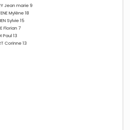
RY Jean marie 9
ENE Mylène 18
IEN Sylvie 15
E Florian 7
I Paul 13
RT Corinne 13