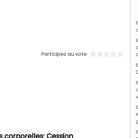
☆
★
☆
★
☆
★
☆
★
☆
★
Participez au vote
s corporelles: Cession