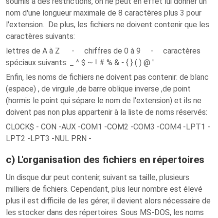
soumis à des restrictions, on ne peut en effet lui donner un
nom d'une longueur maximale de 8 caractères plus 3 pour
l'extension. De plus, les fichiers ne doivent contenir que les
caractères suivants:
lettres de A à Z - chiffres de 0 à 9 - caractères
spéciaux suivants: _ ^ $ ~ ! # % & - { } ( ) @ '
Enfin, les noms de fichiers ne doivent pas contenir: de blanc
(espace) , de virgule ,de barre oblique inverse ,de point
(hormis le point qui sépare le nom de l'extension) et ils ne
doivent pas non plus appartenir à la liste de noms réservés:
CLOCK$ - CON -AUX -COM1 -COM2 -COM3 -COM4 -LPT1 -
LPT2 -LPT3 -NUL PRN -
c) L'organisation des fichiers en répertoires
Un disque dur peut contenir, suivant sa taille, plusieurs
milliers de fichiers. Cependant, plus leur nombre est élevé
plus il est difficile de les gérer, il devient alors nécessaire de
les stocker dans des répertoires. Sous MS-DOS, les noms