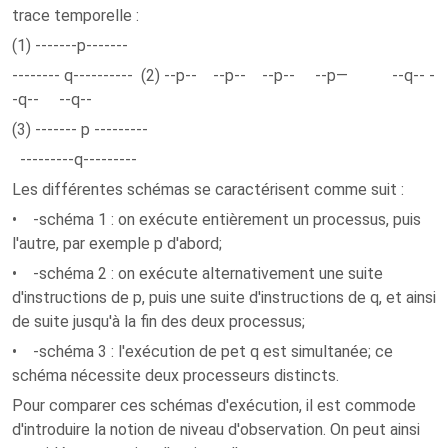
trace temporelle :
(1) -------p-------
-------- q---------- (2) --p-- --p-- --p-- --p— --q-- -
-q-- --q--
(3) ------- p ---------
---------q---------
Les différentes schémas se caractérisent comme suit :
• -schéma 1 : on exécute entièrement un processus, puis
l'autre, par exemple p d'abord;
• -schéma 2 : on exécute alternativement une suite
d'instructions de p, puis une suite d'instructions de q, et ainsi
de suite jusqu'à la fin des deux processus;
• -schéma 3 : l'exécution de pet q est simultanée; ce
schéma nécessite deux processeurs distincts.
Pour comparer ces schémas d'exécution, il est commode
d'introduire la notion de niveau d'observation. On peut ainsi