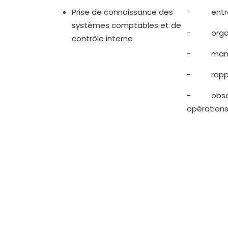
Prise de connaissance des
- entre
systèmes comptables et de
- organ
contrôle interne
- manuel
- rapport
- observa
opération