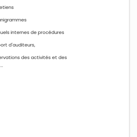
tiens
igrammes
s internes de procédures
 d'auditeurs,
tions des activités et des
s…