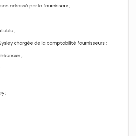
n adressé par le fournisseur ;
table ;
ley chargée de la comptabilité fournisseurs ;
éancier ;
;
y ;