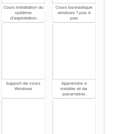
Cours installation du
Cours bureautique
système
windows 7 pas à
d'exploitation
pas
Windows
Support de cours
Apprendre a
Windows
installer et de
parametrer
WampServer dans
un systeme
d'exploitation
Windows