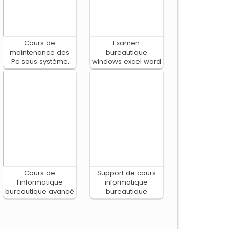
Cours de
Examen
maintenance des
bureautique
Pc sous système
windows excel word
d’exploitation
Windows XP
Cours de
Support de cours
l'informatique
informatique
bureautique avancé
bureautique