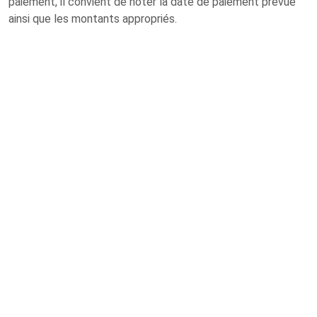
paiement, il convient de noter la date de paiement prévue
ainsi que les montants appropriés.