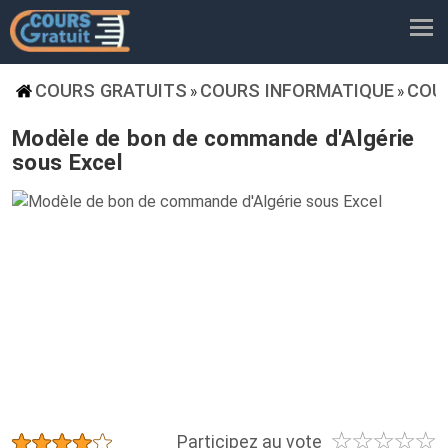
COURS GRATUITS
COURS INFORMATIQUE
COU
»
»
Modèle de bon de commande d'Algérie
sous Excel
☆
☆
☆
☆
☆
★
★
★
★
★
Participez au vote