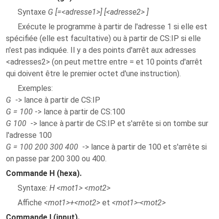
Syntaxe
G [=<adresse1>] [<adresse2> ]
Exécute le programme à partir de l'adresse 1 si elle est
spécifiée (elle est facultative) ou à partir de CS:IP si elle
n'est pas indiquée. Il y a des points d'arrêt aux adresses
<adresses2> (on peut mettre entre = et 10 points d'arrêt
qui doivent être le premier octet d'une instruction).
Exemples:
G
-> lance à partir de CS:IP
G = 100
-> lance à partir de CS:100
G 100
-> lance à partir de CS:IP et s'arrête si on tombe sur
l'adresse 100
G = 100 200 300 400
-> lance à partir de 100 et s'arrête si
on passe par 200 300 ou 400.
Commande H (hexa).
Syntaxe:
H <mot1> <mot2>
Affiche
<mot1>+<mot2>
et
<mot1>-<mot2>
Commande I (input).