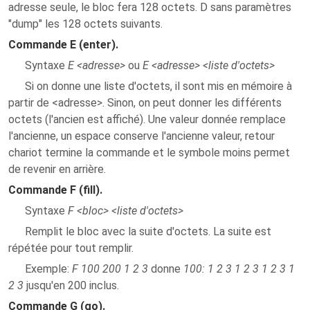
adresse seule, le bloc fera 128 octets. D sans paramètres
"dump" les 128 octets suivants.
Commande E (enter).
Syntaxe
E <adresse>
ou
E <adresse> <liste d'octets>
Si on donne une liste d'octets, il sont mis en mémoire à
partir de <adresse>. Sinon, on peut donner les différents
octets (l'ancien est affiché). Une valeur donnée remplace
l'ancienne, un espace conserve l'ancienne valeur, retour
chariot termine la commande et le symbole moins permet
de revenir en arrière.
Commande F (fill).
Syntaxe
F <bloc> <liste d'octets>
Remplit le bloc avec la suite d'octets. La suite est
répétée pour tout remplir.
Exemple:
F 100 200 1 2 3
donne
100: 1 2 3 1 2 3 1 2 3 1
2 3
jusqu'en 200 inclus.
Commande G (go).