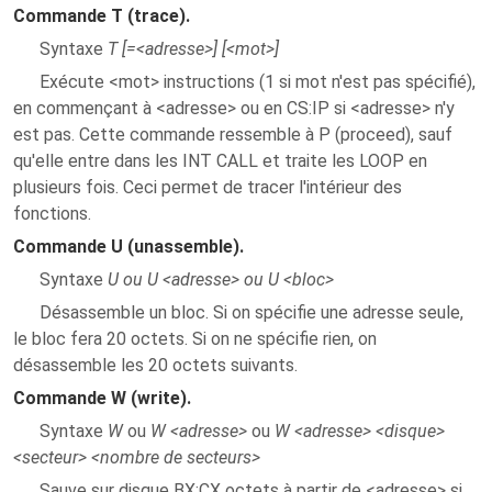
Commande T (trace).
Syntaxe
T [=<adresse>] [<mot>]
Exécute <mot> instructions (1 si mot n'est pas spécifié),
en commençant à <adresse> ou en CS:IP si <adresse> n'y
est pas. Cette commande ressemble à P (proceed), sauf
qu'elle entre dans les INT CALL et traite les LOOP en
plusieurs fois. Ceci permet de tracer l'intérieur des
fonctions.
Commande U (unassemble).
Syntaxe
U ou U <adresse> ou U <bloc>
Désassemble un bloc. Si on spécifie une adresse seule,
le bloc fera 20 octets. Si on ne spécifie rien, on
désassemble les 20 octets suivants.
Commande W (write).
Syntaxe
W
ou
W <adresse>
ou
W <adresse> <disque>
<secteur> <nombre de secteurs>
Sauve sur disque BX:CX octets à partir de <adresse> si