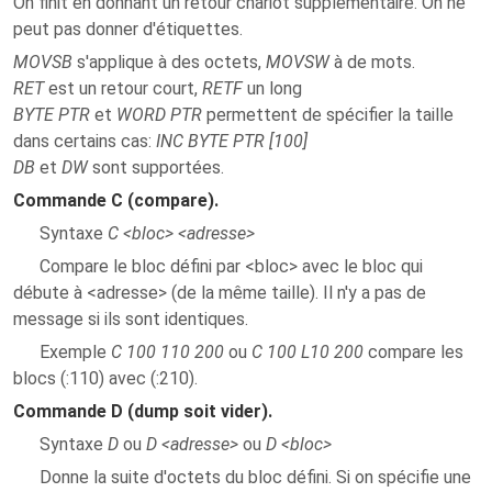
On finit en donnant un retour chariot supplémentaire. On ne
peut pas donner d'étiquettes.
MOVSB
s'applique à des octets,
MOVSW
à de mots.
RET
est un retour court,
RETF
un long
BYTE PTR
et
WORD PTR
permettent de spécifier la taille
dans certains cas:
INC BYTE PTR [100]
DB
et
DW
sont supportées.
Commande C (compare).
Syntaxe
C <bloc> <adresse>
Compare le bloc défini par <bloc> avec le bloc qui
débute à <adresse> (de la même taille). Il n'y a pas de
message si ils sont identiques.
Exemple
C 100 110 200
ou
C 100 L10 200
compare les
blocs (:110) avec (:210).
Commande D (dump soit vider).
Syntaxe
D
ou
D <adresse>
ou
D <bloc>
Donne la suite d'octets du bloc défini. Si on spécifie une