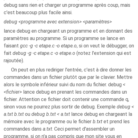
debug sans rien et charger un programme après coup, mais
c'est beaucoup plus facile ainsi.
debug <programme avec extension> <paramètres>
lance debug en chargeant un programme et en donnant des
paramètres au programme. Si un programme se lance en
faisant
gcc -g -c etape.c -o etape.o
, si on veut le débugger, on
fait
debug -g -c etape.c -o etape.o
(notez l'extension qui est
rajoutée).
On peut en plus rediriger l'entrée, c'est à dire donner les
commandes dans un fichier plutôt que par le clavier. Mettre
alors le symbole inférieur suivi du nom du fichier. debug
<
<fichier>
lance debug en prenant les commandes dans un
fichier. Attention ce fichier doit contenir une commande q,
sinon vous ne pourrez plus sortir de debug. Exemple
debug <
a.txt b.txt
ou
debug b.txt < a.txt
lance debug en chargeant la
mémoire avec le programme ou le fichier
b.txt
et prend les
commandes dans
a.txt
. Ceci permet d'assembler un
programme, si on n'a pas compris que mon site vous en