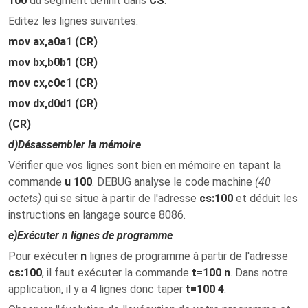
100
du segment définit dans
CS
.
Editez les lignes suivantes:
mov ax,a0a1 (CR)
mov bx,b0b1 (CR)
mov cx,c0c1 (CR)
mov dx,d0d1 (CR)
(CR)
d)
Désassembler la mémoire
Vérifier que vos lignes sont bien en mémoire en tapant la
commande
u 100
. DEBUG analyse le code machine
(40
octets)
qui se situe à partir de l'adresse
cs:100
et déduit les
instructions en langage source 8086.
e)
Exécuter n lignes de programme
Pour exécuter
n
lignes de programme à partir de l'adresse
cs:100
, il faut exécuter la commande
t=100 n
. Dans notre
application, il y a 4 lignes donc taper
t=100 4
.