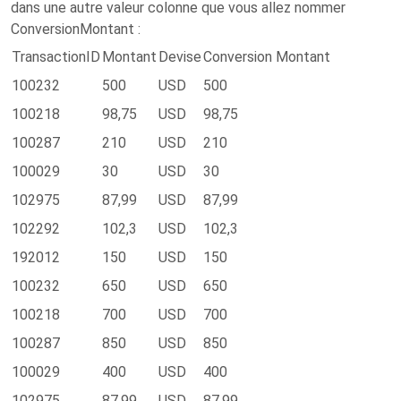
dans une autre valeur colonne que vous allez nommer
ConversionMontant :
TransactionID
Montant
Devise
Conversion Montant
100232
500
USD
500
100218
98,75
USD
98,75
100287
210
USD
210
100029
30
USD
30
102975
87,99
USD
87,99
102292
102,3
USD
102,3
192012
150
USD
150
100232
650
USD
650
100218
700
USD
700
100287
850
USD
850
100029
400
USD
400
102975
87,99
USD
87,99