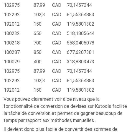
102975
87,99
CAD
70,1457044
102292
102,3
CAD
81,55364883
192012
150
CAD
119,5801302
100232
650
CAD
518,1805644
100218
700
CAD
558,0406078
100287
850
CAD
677,6207381
100029
400
CAD
318,8803473
102975
87,99
CAD
70,1457044
102292
102,3
CAD
81,55364883
192012
150
CAD
119,5801302
Vous pouvez clairement voir à ce niveau que la
fonctionnalité de conversion de devises sur Kutools facilite
la tâche de conversion et permet de gagner beaucoup de
temps par rapport aux méthodes manuelles .
Il devient donc plus facile de convertir des sommes de