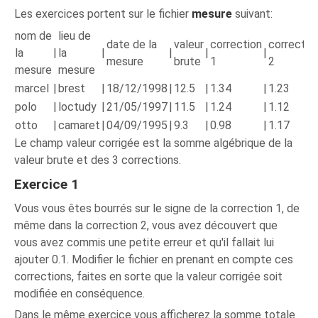
Les exercices portent sur le fichier
mesure
suivant:
nom de
lieu de
date de la
valeur
correction
correctio
la
|
la
|
|
|
|
mesure
brute
1
2
mesure
mesure
marcel
|
brest
|
18/12/1998
|
12.5
|
1.34
|
1.23
polo
|
loctudy
|
21/05/1997
|
11.5
|
1.24
|
1.12
otto
|
camaret
|
04/09/1995
|
9.3
|
0.98
|
1.17
Le champ valeur corrigée est la somme algébrique de la
valeur brute et des 3 corrections.
Exercice 1
Vous vous êtes bourrés sur le signe de la correction 1, de
même dans la correction 2, vous avez découvert que
vous avez commis une petite erreur et qu'il fallait lui
ajouter 0.1. Modifier le fichier en prenant en compte ces
corrections, faites en sorte que la valeur corrigée soit
modifiée en conséquence.
Dans le même exercice vous afficherez la somme totale