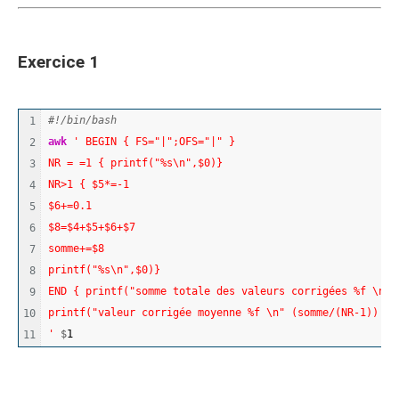
Exercice 1
#!/bin/bash
1

awk
' BEGIN { FS="|";OFS="|" }
2

NR = =1 { printf("%s\n",$0)}
3

NR>1 { $5*=-1
4

$6+=0.1
5

$8=$4+$5+$6+$7
6

somme+=$8
7

printf("%s\n",$0)}
8

END { printf("somme totale des valeurs corrigées %f \n",
9

printf("valeur corrigée moyenne %f \n" (somme/(NR-1)) >>
10

'
 $
1