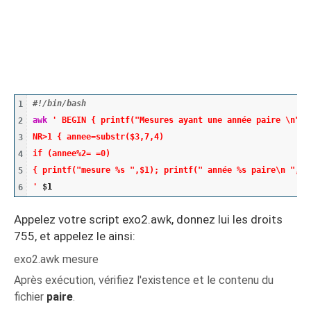
#!/bin/bash	
1

awk
' BEGIN { printf("Mesures ayant une année paire \n") 
2

NR>1 { annee=substr($3,7,4)
3

if (annee%2= =0)
4

{ printf("mesure %s ",$1); printf(" année %s paire\n ",an
5

'
 $
1
Appelez votre script exo2.awk, donnez lui les droits
755, et appelez le ainsi:
exo2.awk mesure
Après exécution, vérifiez l'existence et le contenu du
fichier
paire
.