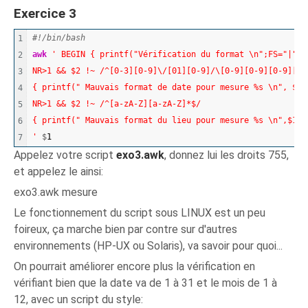
Exercice 3
#!/bin/bash	
1

awk
' BEGIN { printf("Vérification du format \n";FS="|" }
2

NR>1 && $2 !~ /^[0-3][0-9]\/[01][0-9]/\[0-9][0-9][0-9][0-
3

{ printf(" Mauvais format de date pour mesure %s \n", $1 
4

NR>1 && $2 !~ /^[a-zA-Z][a-zA-Z]*$/
5

{ printf(" Mauvais format du lieu pour mesure %s \n",$1 }
6

'
 $
1
Appelez votre script
exo3.awk
, donnez lui les droits 755,
et appelez le ainsi:
exo3.awk mesure
Le fonctionnement du script sous LINUX est un peu
foireux, ça marche bien par contre sur d'autres
environnements (HP-UX ou Solaris), va savoir pour quoi...
On pourrait améliorer encore plus la vérification en
vérifiant bien que la date va de 1 à 31 et le mois de 1 à
12, avec un script du style: