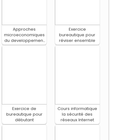
Approches
Exercice
microeconomiques
bureautique pour
du developpement
réviser ensemble
economique local
Exercice de
Cours informatique
bureautique pour
la sécurité des
débutant
réseaux Internet