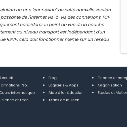
elation ou une "connexion" de cette
nouvelle version
e passante de
l'Internet vis-à-vis des connexions TCP
quement considérer le point de vue de la couche
tement au niveau transport est indépendant d'un
ue RSVP, cela doit fonctionner
même sur un réseau
Accueil
Blog
Finance et com
Formations Pro.
Logiciels & Apps
Organisation
Cours informatique
Aide à la rédaction
Etudes et Metie
Science et Tech
Titans de la Tech