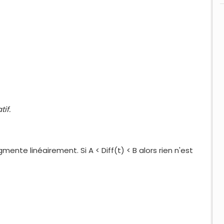
if.
mente linéairement. Si A < Diff(t) < B alors rien n'est