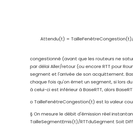
Attendu(t) = TailleFenêtreCongestion(t)/
congestionné (avant que les routeurs ne satu
par délai Aller/retour (ou encore RTT pour Roun
segment et l'arrivée de son acquittement. Base
chaque fois qu'on émet un segment, si lors du
à celui-ci est inférieur à BaseRTT, alors BaseR
o TailleFenêtreCongestion(t) est la valeur co
§ On mesure le débit d'émission réel instantan
TailleSegmentEmis(t)/RTTduSegment Soit Diff