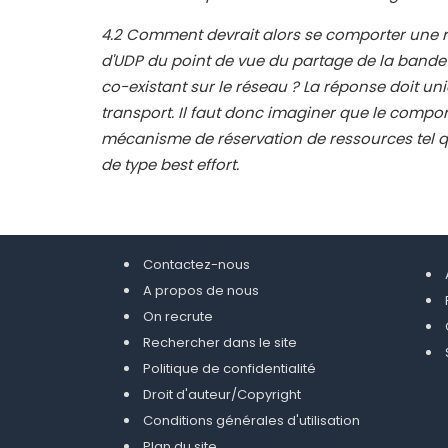
4.2 Comment devrait alors se comporter une r
d'UDP du point de vue du partage de la band
co-existant sur le réseau ? La réponse doit
uni
transport. Il faut donc
imaginer que le compor
mécanisme de réservation de ressources tel q
de type best effort.
Contactez-nous
A propos de nous
On recrute
Rechercher dans le site
Politique de confidentialité
Droit d'auteur/Copyright
Conditions générales d'utilisation
Plan du site