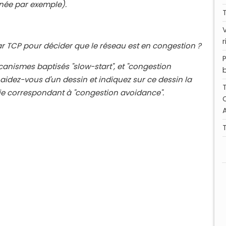
rnée par
exemple).
par TCP pour décider que le réseau
est en congestion ?
canismes baptisés "slow-start", et
"congestion
 aidez-vous d'un
dessin et indiquez sur ce dessin la
ie correspondant à "congestion avoidance".
T