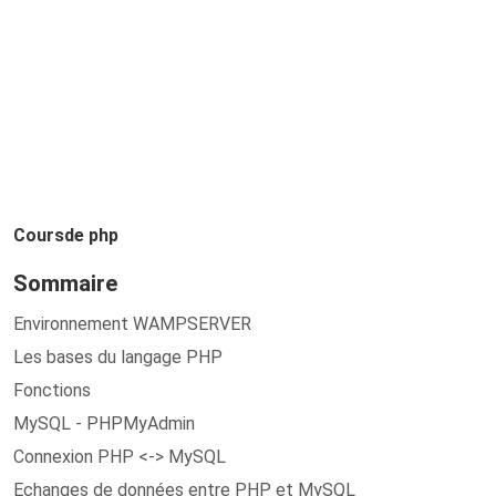
C
o
u
r
s
de
php
Sommaire
Environnement WAMPSERVER
Les bases du langage PHP
Fonctions
MySQL - PHPMyAdmin
Connexion PHP <-> MySQL
Echanges de données entre PHP et MySQL