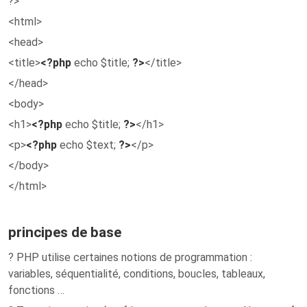
?>
<html>
<head>
<title>
<?php
echo $title;
?>
</title>
</head>
<body>
<h1>
<?php
echo $title;
?>
</h1>
<p>
<?php
echo $text;
?>
</p>
</body>
</html>
principes de base
? PHP utilise certaines notions de programmation :
variables, séquentialité, conditions, boucles, tableaux,
fonctions …