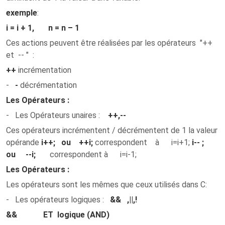
exemple
:
i = i + 1
,
n = n – 1
Ces actions peuvent être réalisées par les opérateurs "++
et -- " :
++
incrémentation
-
-
décrémentation
Les Opérateurs :
-
Les Opérateurs unaires
:
++
,
--
Ces opérateurs incrémentent / décrémentent de 1 la valeur
opérande
i++; ou ++i;
correspondent à i=i+1;
i-- ;
ou --i;
correspondent à i=i-1;
Les Opérateurs :
Les opérateurs sont les mêmes que ceux utilisés dans C:
-
Les opérateurs logiques
:
&&
,
||
,
!
&&
ET logique (AND)