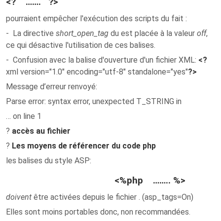
<? ……. ?>
pourraient empêcher l'exécution des scripts du fait :
- La directive
short_open_tag
du est placée à la valeur
off
,
ce qui désactive l'utilisation de ces balises.
- Confusion avec la balise d'ouverture d'un fichier XML:
<?
xml version="1.0" encoding="utf-8" standalone="yes"
?>
Message d’erreur renvoyé
:
Parse error: syntax error, unexpected T_STRING in
… on line 1
?
accès au fichier
?
Les moyens de référencer du code php
les balises du style ASP
:
<%php …….. %>
doivent
être activées depuis le fichier . (asp_tags=On)
Elles sont moins portables donc, non recommandées.