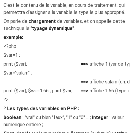
C'est le contenu de la variable, en cours de traitement, qui
permettra d’assigner à la variable le type le plus approprié.
On parle de
chargement
de variables, et on appelle cette
technique le "
typage dynamique
".
exemple
:
<?php
$var=1 ;
print ($var);
==>
affiche 1 (var de type
$var="salam" ;
==>
affiche salam (ch. de
print ($var); $var=1.66 ; print $var;
==>
affiche 1.66 (type do
?>
?
Les types des variables en PHP :
boolean
: "vrai" ou bien "faux", "1" ou "0" ... ;
integer
: valeur
numérique entière ;