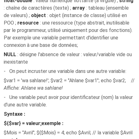
float-double
: valeur numérique flottante (à virgule) ;
string
: chaîne de caractères (texte) ;
array
: tableau (ensemble
de valeurs) ;
object
: objet (instance de classe) utilisé en
POO ;
resource
: une ressource (type abstrait, inutilisable
par le programmeur, utilisé uniquement pour des fonctions).
Par exemple une variable permettant d'identifier une
connexion à une base de données;
NULL
: désigne l'absence de valeur : valeur/variable vide ou
inexistante
- On peut incruster une variable dans une autre variable:
$var1 = 'wa sahlane!'; $var2 = "Ahlane $var1"; echo $var2; //
Affiche: Ahlane wa sahlane!
- Une variable peut avoir pour identificateur (nom) la valeur
d’une autre variable.
Syntaxe :
${$var} = valeur;
exemple :
$Mois = "Avril"; ${$Mois} = 4; echo $Avril; // la variable $Avril