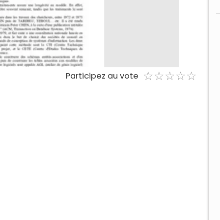
☆
★
☆
★
☆
★
☆
★
☆
★
Participez au vote