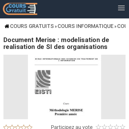
COURS GRATUITS
COURS INFORMATIQUE
COU
»
»
Document Merise : modelisation de
realisation de SI des organisations
☆
☆
☆
☆
☆
★
★
★
★
★
Participez au vote