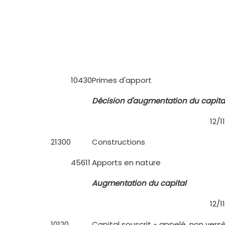
10430
Primes d'apport
Décision d'augmentation du capita
12/1
21300
Constructions
45611
Apports en nature
Augmentation du capital
12/1
10120
Capital souscrit - appelé, non vers