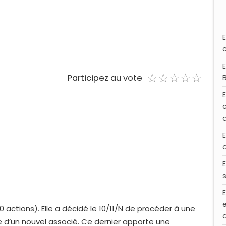
☆
★
☆
★
☆
★
☆
★
☆
★
Participez au vote
E
E
 actions). Elle a décidé le 10/11/N de procéder à une
 d’un nouvel associé. Ce dernier apporte une