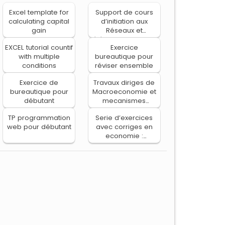
Excel template for
Support de cours
calculating capital
d’initiation aux
gain
Réseaux et
télécommunications
EXCEL tutorial countif
Exercice
with multiple
bureautique pour
conditions
réviser ensemble
Exercice de
Travaux diriges de
bureautique pour
Macroeconomie et
débutant
mecanismes
monetaires
TP programmation
Serie d’exercices
web pour débutant
avec corriges en
economie :
croissance et
developpement
economique