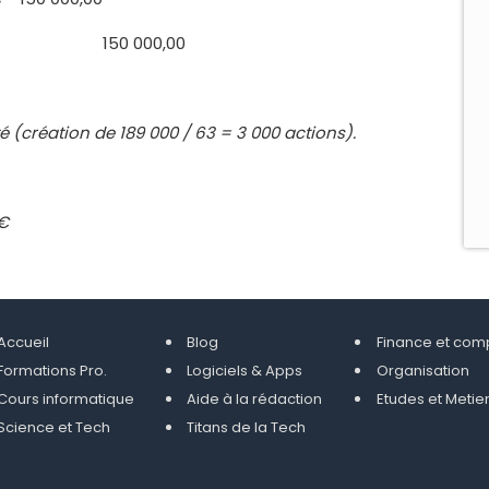
150 000,00
é (création de 189 000 / 63 = 3 000 actions).
 €
Accueil
Blog
Finance et com
Formations Pro.
Logiciels & Apps
Organisation
Cours informatique
Aide à la rédaction
Etudes et Metie
Science et Tech
Titans de la Tech