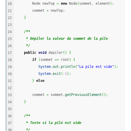
        Node newTop 
=
new
 Node
(
sommet, element
)
;
20

        sommet 
=
 newTop
;
21

}
22

23

/**
24

     * Dépiler la valeur du sommet de la pile
25

     */
26

public
void
 depiler
(
)
{
27

if
(
sommet 
==
 root
)
{
28

System
.
out
.
println
(
"La pile est vide"
)
;
29

System
.
exit
(
-
1
)
;
30

}
else
31

32

        sommet 
=
 sommet.
getPreviousElement
(
)
;
33

}
34

35

/**
36

     * Teste si la pile est vide
37

     */
38
