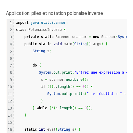
Application: piles et notation polonaise inverse
import
java.util.Scanner
;
1

class
 PolonaiseInverse 
{
2

private
static
 Scanner scanner 
=
new
 Scanner
(
System
.
3

public
static
void
 main
(
String
[
]
 args
)
{
4

String
 s
;
5

6

do
{
7

System
.
out
.
print
(
"Entrez une expression à éva
8

            s 
=
 scanner.
nextLine
(
)
;
9

if
(
!
(
s.
length
(
)
==
0
)
)
{
10

System
.
out
.
println
(
" -> résultat : "
+
 ev
11

}
12

}
while
(
!
(
s.
length
(
)
==
0
)
)
;
13

}
14

15

static
int
 eval
(
String
 s
)
{
16
