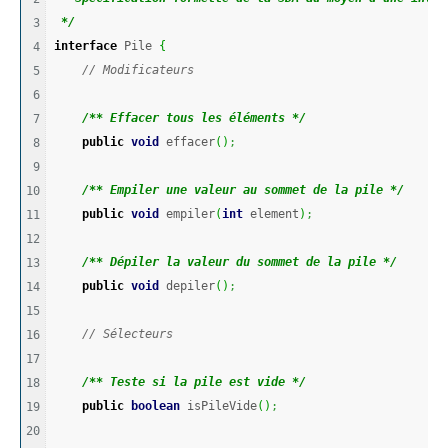
 */
3

interface
 Pile 
{
4

// Modificateurs
5

6

/** Effacer tous les éléments */
7

public
void
 effacer
(
)
;
8

9

/** Empiler une valeur au sommet de la pile */
10

public
void
 empiler
(
int
 element
)
;
11

12

/** Dépiler la valeur du sommet de la pile */
13

public
void
 depiler
(
)
;
14

15

// Sélecteurs
16

17

/** Teste si la pile est vide */
18

public
boolean
 isPileVide
(
)
;
19

20
