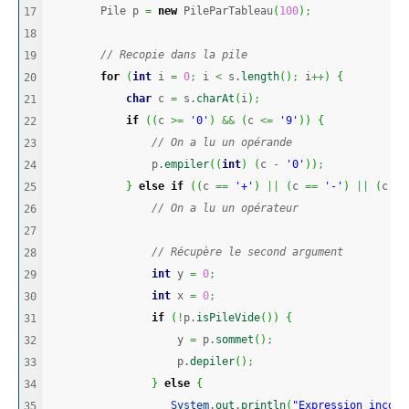
        Pile p 
=
new
 PileParTableau
(
100
)
;
17

18

// Recopie dans la pile
19

for
(
int
 i 
=
0
;
 i 
<
 s.
length
(
)
;
 i
++
)
{
20

char
 c 
=
 s.
charAt
(
i
)
;
21

if
(
(
c 
>=
'0'
)
&&
(
c 
<=
'9'
)
)
{
22

// On a lu un opérande
23

                p.
empiler
(
(
int
)
(
c 
-
'0'
)
)
;
24

}
else
if
(
(
c 
==
'+'
)
||
(
c 
==
'-'
)
||
(
c 
==
25

// On a lu un opérateur
26

27

// Récupère le second argument
28

int
 y 
=
0
;
29

int
 x 
=
0
;
30

if
(
!
p.
isPileVide
(
)
)
{
31

                    y 
=
 p.
sommet
(
)
;
32

                    p.
depiler
(
)
;
33

}
else
{
34

System
.
out
.
println
(
"Expression incomp
35
