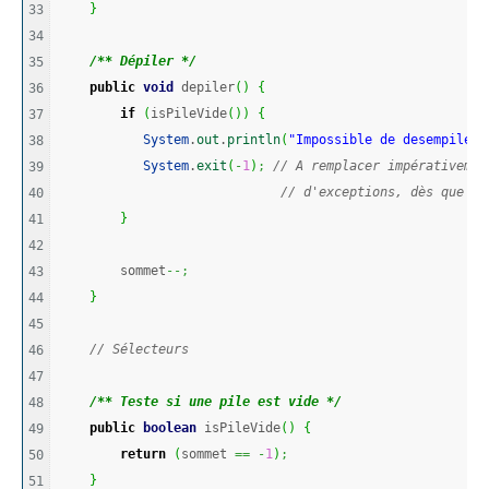
}
33

34

/** Dépiler */
35

public
void
 depiler
(
)
{
36

if
(
isPileVide
(
)
)
{
37

System
.
out
.
println
(
"Impossible de desempiler:
38

System
.
exit
(
-
1
)
;
// A remplacer impérativemen
39

// d'exceptions, dès que vo
40

}
41

42

        sommet
--;
43

}
44

45

// Sélecteurs
46

47

/** Teste si une pile est vide */
48

public
boolean
 isPileVide
(
)
{
49

return
(
sommet 
==
-
1
)
;
50

}
51
