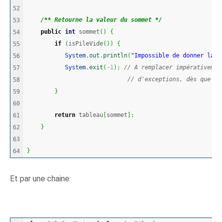
52

/** Retourne la valeur du sommet */
53

public
int
 sommet
(
)
{
54

if
(
isPileVide
(
)
)
{
55

System
.
out
.
println
(
"Impossible de donner la v
56

System
.
exit
(
-
1
)
;
// A remplacer impérativemen
57

// d'exceptions, dès que vo
58

}
59

60

return
 tableau
[
sommet
]
;
61

}
62

63

}
Et par une chaine: