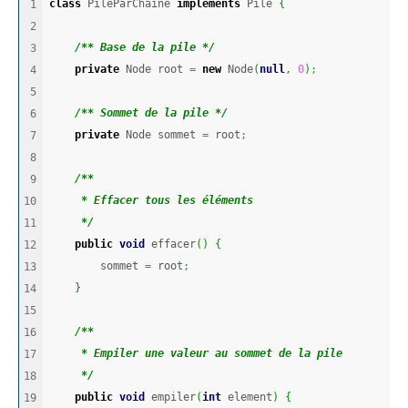
class
 PileParChaine 
implements
 Pile 
{
1

2

/** Base de la pile */
3

private
 Node root 
=
new
 Node
(
null
, 
0
)
;
4

5

/** Sommet de la pile */
6

private
 Node sommet 
=
 root
;
7

8

/**
9

     * Effacer tous les éléments
10

     */
11

public
void
 effacer
(
)
{
12

        sommet 
=
 root
;
13

}
14

15

/**
16

     * Empiler une valeur au sommet de la pile
17

     */
18

public
void
 empiler
(
int
 element
)
{
19
