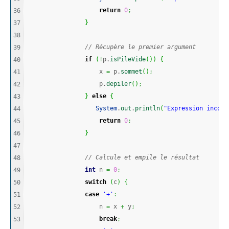
return
0
;
36

}
37

38

// Récupère le premier argument
39

if
(
!
p.
isPileVide
(
)
)
{
40

                    x 
=
 p.
sommet
(
)
;
41

                    p.
depiler
(
)
;
42

}
else
{
43

System
.
out
.
println
(
"Expression incomp
44

return
0
;
45

}
46

47

// Calcule et empile le résultat
48

int
 n 
=
0
;
49

switch
(
c
)
{
50

case
'+'
:
51

                    n 
=
 x 
+
 y
;
52

break
;
53
