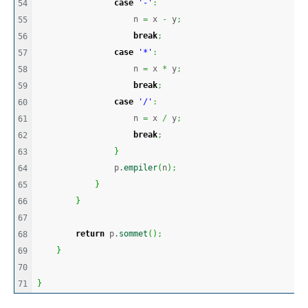
case
'-'
:
54

                    n 
=
 x 
-
 y
;
55

break
;
56

case
'*'
:
57

                    n 
=
 x 
*
 y
;
58

break
;
59

case
'/'
:
60

                    n 
=
 x 
/
 y
;
61

break
;
62

}
63

                p.
empiler
(
n
)
;
64

}
65

}
66

67

return
 p.
sommet
(
)
;
68

}
69

70

}