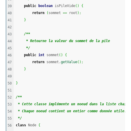
public
boolean
 isPileVide
(
)
{
39

return
(
sommet 
==
 root
)
;
40

}
41

42

/**
43

     * Retourne la valeur du sommet de la pile
44

     */
45

public
int
 sommet
(
)
{
46

return
 sommet.
getValue
(
)
;
47

}
48

49

}
50

51

/**
52

 * Cette classe implémente un noeud dans la liste chaine
53

 * Chaque noeud contient un entier comme donnée utile.
54

 */
55

class
 Node 
{
56
