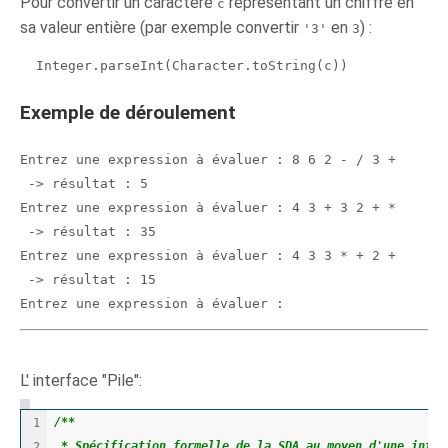
Pour convertir un caractère
représentant un chiffre en
c
sa valeur entière (par exemple convertir
en
) :
'3'
3
  Integer.parseInt(Character.toString(c))
Exemple de déroulement
Entrez une expression à évaluer : 8 6 2 - / 3 +

 -> résultat : 5

Entrez une expression à évaluer : 4 3 + 3 2 + *

 -> résultat : 35

Entrez une expression à évaluer : 4 3 3 * + 2 +

 -> résultat : 15

Entrez une expression à évaluer :
L' interface "Pile":
/**
1

 * Spécification formelle de la SDA au moyen d'une inter
2
