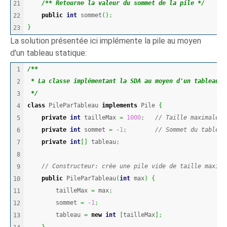
/** Retourne la valeur du sommet de la pile */
21

public
int
 sommet
(
)
;
22

}
La solution présentée ici implémente la pile au moyen
d'un tableau statique:
/**
1

 * La classe implémentant la SDA au moyen d'un tableau s
2

 */
3

class
 PileParTableau 
implements
 Pile 
{
4

private
int
 tailleMax 
=
1000
;
// Taille maximale
5

private
int
 sommet 
=
-
1
;
// Sommet du tableau
6

private
int
[
]
 tableau
;
7

8

// Constructeur: crée une pile vide de taille maxima
9

public
 PileParTableau
(
int
 max
)
{
10

        tailleMax 
=
 max
;
11

        sommet 
=
-
1
;
12

        tableau 
=
new
int
[
tailleMax
]
;
13
