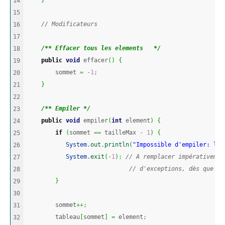
}
14

15

// Modificateurs
16

17

/** Effacer tous les elements   */
18

public
void
 effacer
(
)
{
19

        sommet 
=
-
1
;
20

}
21

22

/** Empiler */
23

public
void
 empiler
(
int
 element
)
{
24

if
(
sommet 
==
 tailleMax 
-
1
)
{
25

System
.
out
.
println
(
"Impossible d'empiler: la 
26

System
.
exit
(
-
1
)
;
// A remplacer impérativemen
27

// d'exceptions, dès que vo
28

}
29

30

        sommet
++;
31

        tableau
[
sommet
]
=
 element
;
32
