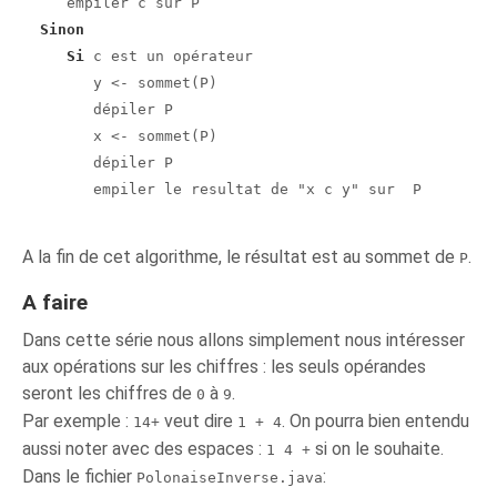
     empiler c sur P

Sinon
Si
 c est un opérateur

        y <- sommet(P)

        dépiler P

        x <- sommet(P)

        dépiler P

        empiler le resultat de "x c y" sur  P

A la fin de cet algorithme, le résultat est au sommet de
.
P
A faire
Dans cette série nous allons simplement nous intéresser
aux opérations sur les chiffres : les seuls opérandes
seront les chiffres de
à
.
0
9
Par exemple :
veut dire
. On pourra bien entendu
14+
1 + 4
aussi noter avec des espaces :
si on le souhaite.
1 4 +
Dans le fichier
:
PolonaiseInverse.java