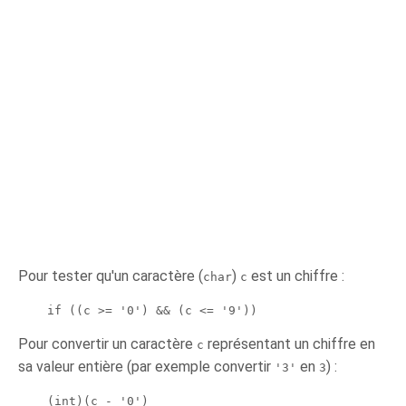
Pour tester qu'un caractère (
)
est un chiffre :
char
c
    if ((c >= '0') && (c <= '9'))
Pour convertir un caractère
représentant un chiffre en
c
sa valeur entière (par exemple convertir
en
) :
'3'
3
    (int)(c - '0')