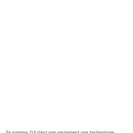
En somme, l'IA n'est pas seulement une technologie