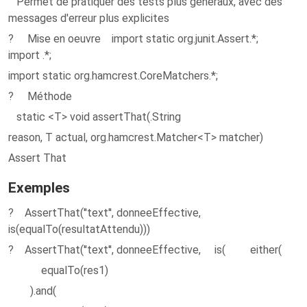
Permet de pratiquer des tests plus généraux, avec des
messages d'erreur plus explicites
? Mise en oeuvre import static org.junit.Assert.*;
import .*;
import static org.hamcrest.CoreMatchers.*;
? Méthode
static <T> void assertThat(.String
reason, T actual, org.hamcrest.Matcher<T> matcher)
Assert That
Exemples
? AssertThat(''text'', donneeEffective,
is(equalTo(resultatAttendu)))
? AssertThat(''text'', donneeEffective, is( either(
equalTo(res1)
).and(