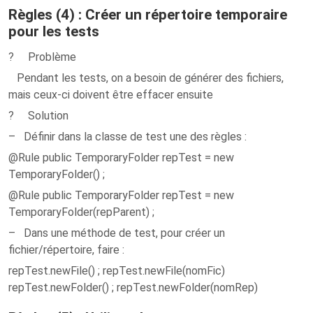
Règles (4) : Créer un répertoire temporaire
pour les tests
? Problème
Pendant les tests, on a besoin de générer des fichiers,
mais ceux-ci doivent être effacer ensuite
? Solution
– Définir dans la classe de test une des règles :
@Rule public TemporaryFolder repTest = new
TemporaryFolder() ;
@Rule public TemporaryFolder repTest = new
TemporaryFolder(repParent) ;
– Dans une méthode de test, pour créer un
fichier/répertoire, faire :
repTest.newFile() ; repTest.newFile(nomFic)
repTest.newFolder() ; repTest.newFolder(nomRep)