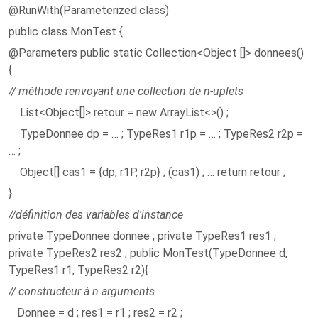
@RunWith(Parameterized.class)
public class MonTest {
@Parameters public static Collection<Object []> donnees()
{
// méthode renvoyant une collection de n-uplets
List<Object[]> retour = new ArrayList<>() ;
TypeDonnee dp = … ; TypeRes1 r1p = … ; TypeRes2 r2p =
… ;
Object[] cas1 = {dp, r1P, r2p} ; (cas1) ; … return retour ;
}
//définition des variables d'instance
private TypeDonnee donnee ; private TypeRes1 res1 ;
private TypeRes2 res2 ; public MonTest(TypeDonnee d,
TypeRes1 r1, TypeRes2 r2){
// constructeur à n arguments
Donnee = d ; res1 = r1 ; res2 = r2 ;