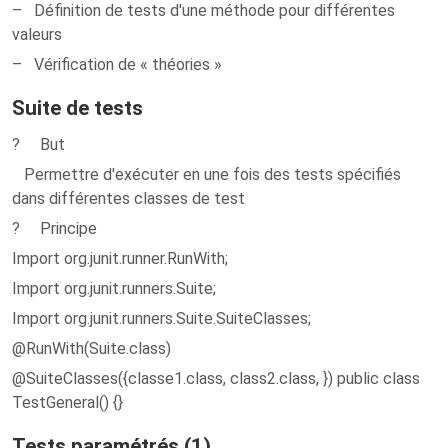
– Définition de tests d'une méthode pour différentes
valeurs
– Vérification de « théories »
Suite de tests
? But
Permettre d'exécuter en une fois des tests spécifiés
dans différentes classes de test
? Principe
Import org.junit.runner.RunWith;
Import org.junit.runners.Suite;
Import org.junit.runners.Suite.SuiteClasses;
@RunWith(Suite.class)
@SuiteClasses({classe1.class, class2.class, }) public class
TestGeneral() {}
Tests paramétrés (1)