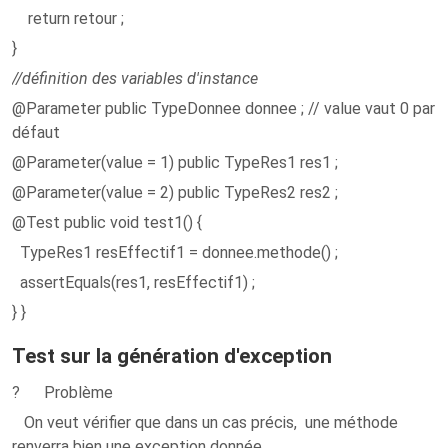
return retour ;
}
//définition des variables d'instance
@Parameter public TypeDonnee donnee ; // value vaut 0 par
défaut
@Parameter(value = 1) public TypeRes1 res1 ;
@Parameter(value = 2) public TypeRes2 res2 ;
@Test public void test1() {
TypeRes1 resEffectif1 = donnee.methode() ;
assertEquals(res1, resEffectif1) ;
} }
Test sur la génération d'exception
? Problème
On veut vérifier que dans un cas précis, une méthode
renverra bien une exception donnée.