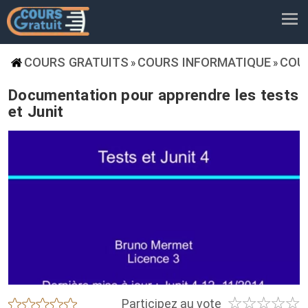
COURS GRATUITS
COURS INFORMATIQUE
COU
»
»
Documentation pour apprendre les tests
et Junit
☆
☆
☆
☆
☆
★
★
★
★
★
Participez au vote