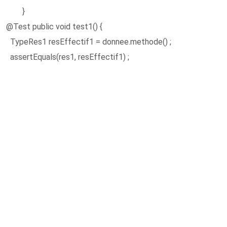
}
@Test public void test1() {
TypeRes1 resEffectif1 = donnee.methode() ;
assertEquals(res1, resEffectif1) ;