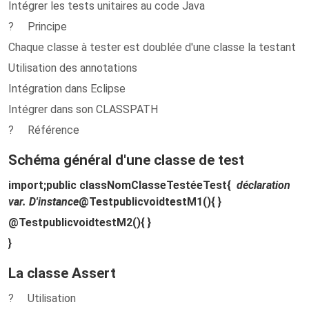
Intégrer les tests unitaires au code Java
? Principe
Chaque classe à tester est doublée d'une classe la testant
Utilisation des annotations
Intégration dans Eclipse
Intégrer dans son CLASSPATH
? Référence
Schéma général d'une classe de test
import
;
public class
NomClasseTestée
Test
{
déclaration
var. D'instance
@Test
public
void
test
M1
()
{ }
@Test
public
void
test
M2
()
{ }
}
La classe Assert
? Utilisation