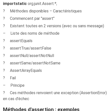
import
static
org.junit.Assert.*;
? Méthodes disponibles – Caractéristiques
? Commencent par "assert"
? Existent toutes en 2 versions (avec ou sans message)
– Liste des noms de méthode
? assertEquals
? assertTrue/assertFalse
? assertNull/assertNotNull
? assertSame/assertNotSame
? AssertArrayEquals
? Fail
– Principe
? Ces méthodes renvoient une exception (AssertionError)
en cas d'échec
Méthodes d'assertion : exemples