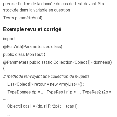
précise l'indice de la donnée du cas de test devant être
stockée dans la variable en question
Tests paramétrés (4)
Exemple revu et corrigé
import
@RunWith(Parameterized.class)
public class MonTest {
@Parameters public static Collection<Object []> donnees()
{
// méthode renvoyant une collection de n-uplets
List<Object[]> retour = new ArrayList<>() ;
TypeDonnee dp = … ; TypeRes1 r1p = … ; TypeRes2 r2p =
… ;
Object[] cas1 = {dp, r1P, r2p} ; (cas1) ;
…