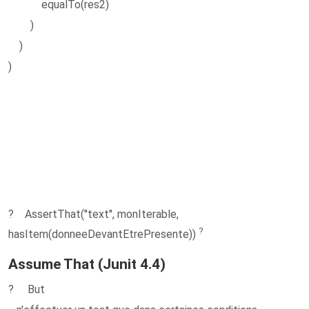
equalTo(res2)
)
)
)
? AssertThat(''text'', monIterable,
?
hasItem(donneeDevantEtrePresente))
Assume That (Junit 4.4)
? But