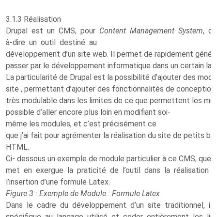
3.1.3 Réalisation
Drupal est un CMS, pour
Content Management System
, c’
à-dire un outil destiné au
développement d’un site web. Il permet de rapidement génére
passer par le développement informatique dans un certain 
La particularité de Drupal est la possibilité d’ajouter des modu
site , permettant d’ajouter des fonctionnalités de conception 
très modulable dans les limites de ce que permettent les modul
possible d’aller encore plus loin en modifiant soi-
même les modules, et c’est précisément ce
que j’ai fait pour agrémenter la réalisation du site de petits b
HTML.
Ci- dessous un exemple de module particulier à ce CMS, que j’a
met en exergue la praticité de l’outil dans la réalisation d
l’insertion d’une formule Latex.
Figure 3 : Exemple de Module : Formule Latex
Dans le cadre du développement d’un site traditionnel, il au
spécifique au langage utilisé et coder entièrement les lig