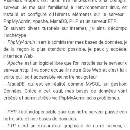
Plusieurs étapes ont donc été nécessaires à la configura
serveur. Je me suis familiarisé à l’environnement linux, et j
installé et configuré différents éléments sur le serveur :
PhpMyAdmin, Apache, MariaDB, PHP et un serveur FTP…
En suivant divers tutoriels sur internet, j’ai ainsi décomp
l’archétype :
-
PhpMyAdmin
: sert à administrer mes bases de données, je l
de la façon la plus standard possible, je peux y accéder
interface Web.
-
Apache,
est un logiciel libre que l’on installe sur le serveur q
serveur http, il va donc accueillir notre Site Web et c’est lui qu
sorte qu’il soit accessible via notre navigateur.
-
MariaDB,
qui est en réalité comme MySQL, un gestionn
Données. Grâce à cet outil, mes bases de données vont 
créées et administrées via PhpMyAdmin sans problèmes.
-
PHP,
il est indispensable pour que notre serveur puisse co
notre site et nos bases de données.
-
FTP,
c’est un explorateur graphique de notre serveur, i