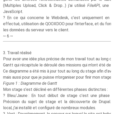
(Multiples Upload, Click & Drop…) j’ai utilisé
FileAPI
, une li
JavaScript.
? En ce qui concerne le Webdesk, c’est uniquement en Ja
effectué, utilisation de QOOXDOO pour l’interface, et du form
les données du serveur vers le client.
~ 6 ~
3. Travail réalisé
Pour avoir une idée plus précise de mon travail tout au long d
Gantt qui récapitule le déroulé des missions qui m’ont été d
Ce diagramme a été mis à jour tout au long du stage afin d’avoi
mais aussi pour que je puisse m’organiser pour finir mon stage 
Figure 1 : Diagramme de Gantt
Mon stage s’est décliné en différentes phases distinctes :
? Bleu/Jaune : En tout début de stage c’est une phase d
Précision du sujet de stage et la découverte de Drupal. D
local, j’ai installé et configuré de nombreux modules.
? Vert : Deuxièmement, le serveur sur lequel le site est hebe