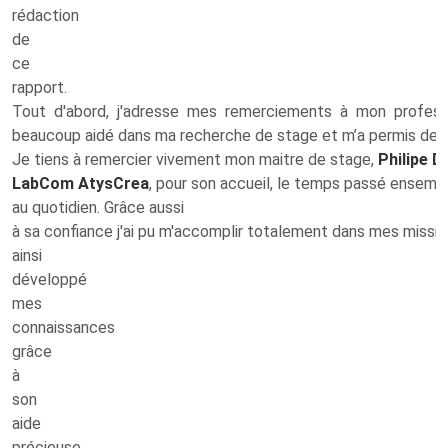
rédaction
de
ce
rapport.
Tout d'abord, j'adresse mes remerciements à mon profess
beaucoup aidé dans ma recherche de stage et m’a permis de 
Je tiens à remercier vivement mon maitre de stage,
Philipe 
LabCom AtysCrea
, pour son accueil, le temps passé ensemb
au quotidien. Grâce aussi
à sa confiance j'ai pu m'accomplir totalement dans mes missi
ainsi
développé
mes
connaissances
grâce
à
son
aide
précieuse.