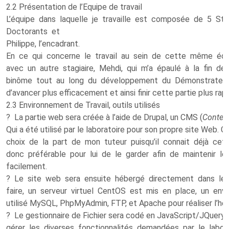
2.2 Présentation de l’Equipe de travail
L’équipe dans laquelle je travaille est composée de 5 Sta
Doctorants et
Philippe, l’encadrant.
En ce qui concerne le travail au sein de cette même équipe
avec un autre stagiaire, Mehdi, qui m’a épaulé à la fin d
binôme tout au long du développement du Démonstrateu
d’avancer plus efficacement et ainsi finir cette partie plus ra
2.3 Environnement de Travail, outils utilisés
? La partie web sera créée à l’aide de Drupal, un CMS (
Conten
Qui a été utilisé par le laboratoire pour son propre site Web. C
choix de la part de mon tuteur puisqu’il connait déjà cet o
donc préférable pour lui de le garder afin de maintenir le
facilement.
? Le site web sera ensuite hébergé directement dans les
faire, un serveur virtuel CentOS est mis en place, un env
utilisé MySQL, PhpMyAdmin, FTP, et Apache pour réaliser l’h
? Le gestionnaire de Fichier sera codé en JavaScript/JQuery
gérer les diverses fonctionnalités demandées par le labor