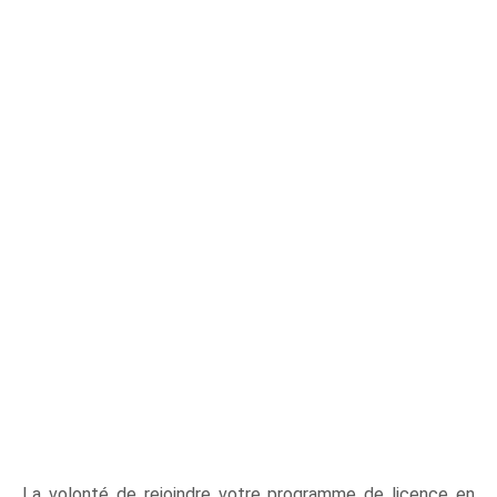
La volonté de rejoindre votre programme de licence en