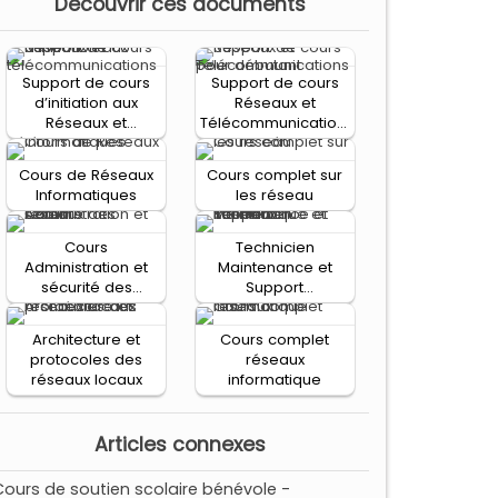
Decouvrir ces documents
Support de cours
Support de cours
d’initiation aux
Réseaux et
Réseaux et
Télécommunications
télécommunications
pour débutant
Cours de Réseaux
Cours complet sur
Informatiques
les réseau
Cours
Technicien
Administration et
Maintenance et
sécurité des
Support
réseaux
Informatique et
Réseaux
Architecture et
Cours complet
protocoles des
réseaux
réseaux locaux
informatique
Articles connexes
Cours de soutien scolaire bénévole -