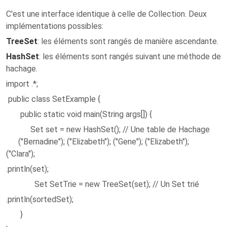
C'est une interface identique à celle de Collection. Deux
implémentations possibles:
TreeSet
: les éléments sont rangés de manière ascendante.
HashSet
: les éléments sont rangés suivant une méthode de
hachage.
import .*;
public class SetExample {
public static void main(String args[]) {
Set set = new HashSet(); // Une table de Hachage
("Bernadine"); ("Elizabeth"); ("Gene"); ("Elizabeth");
("Clara");
.println(set);
Set SetTrie = new TreeSet(set); // Un Set trié
.println(sortedSet);
}