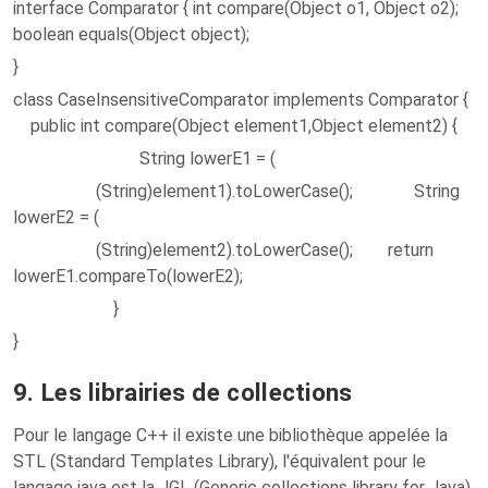
interface Comparator { int compare(Object o1, Object o2);
boolean equals(Object object);
}
class CaseInsensitiveComparator implements Comparator {
public int compare(Object element1,Object element2) {
String lowerE1 = (
(String)element1).toLowerCase(); String
lowerE2 = (
(String)element2).toLowerCase(); return
lowerE1.compareTo(lowerE2);
}
}
9. Les librairies de collections
Pour le langage C++ il existe une bibliothèque appelée la
STL (Standard Templates Library), l'équivalent pour le
langage java est la JGL (Generic collections library for Java)