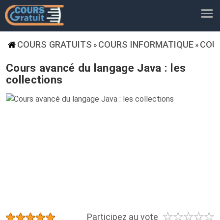
COURS GRATUITS
COURS INFORMATIQUE
COU
»
»
Cours avancé du langage Java : les
collections
☆
☆
☆
☆
☆
★
★
★
★
★
Participez au vote