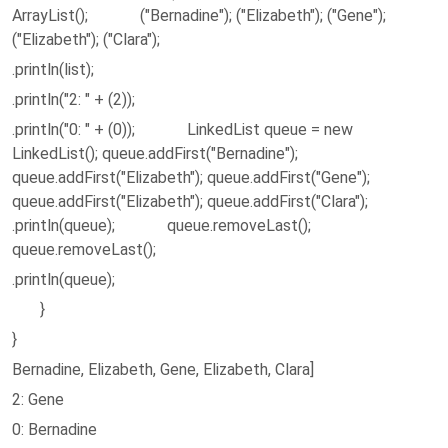
ArrayList(); ("Bernadine"); ("Elizabeth"); ("Gene");
("Elizabeth"); ("Clara");
.println(list);
.println("2: " + (2));
.println("0: " + (0)); LinkedList queue = new
LinkedList(); queue.addFirst("Bernadine");
queue.addFirst("Elizabeth"); queue.addFirst("Gene");
queue.addFirst("Elizabeth"); queue.addFirst("Clara");
.println(queue); queue.removeLast();
queue.removeLast();
.println(queue);
}
}
Bernadine, Elizabeth, Gene, Elizabeth, Clara]
2: Gene
0: Bernadine