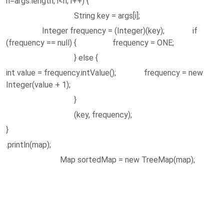
n=args.length; i<n; i++) {
String key = args[i];
Integer frequency = (Integer)(key); if
(frequency == null) { frequency = ONE;
} else {
int value = frequency.intValue(); frequency = new
Integer(value + 1);
}
(key, frequency);
}
.println(map);
Map sortedMap = new TreeMap(map);