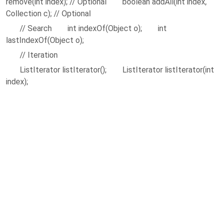
remove(int index); // Optional boolean addAll(int index,
Collection c); // Optional
// Search int indexOf(Object o); int
lastIndexOf(Object o);
// Iteration
ListIterator listIterator(); ListIterator listIterator(int
index);