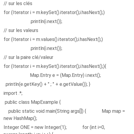
// sur les clés
for (Iterator i = m.keySet().iterator();i.hasNext();)
.println(i.next());
// sur les valeurs
for (Iterator i = m.values().iterator();i.hasNext();)
.println(i.next());
// sur la paire clé/valeur
for (Iterator i = m.keySet().iterator();i.hasNext();){
Map.Entry e = (Map.Entry) i.next();
.println(e.getKey() + " ; " + e.getValue()); }
import .*;
public class MapExample {
public static void main(String args[]) { Map map =
new HashMap();
Integer ONE = new Integer(1); for (int i=0,