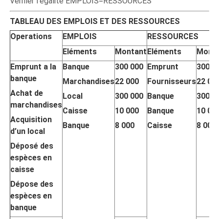
Vérifier l’égalité EMPLOIS=RESSOURCES
TABLEAU DES EMPLOIS ET DES RESSOURCES
Operations
EMPLOIS
RESSOURCES
Eléments
Montant
Eléments
Mont
Emprunt a la
Banque
300 000
Emprunt
300 0
banque
Marchandises
22 000
Fournisseurs
22 00
Achat de
Local
300 000
Banque
300 0
marchandises
Caisse
10 000
Banque
10 00
Acquisition
Banque
8 000
Caisse
8 000
d’un local
Déposé des
espèces en
caisse
Dépose des
espèces en
banque