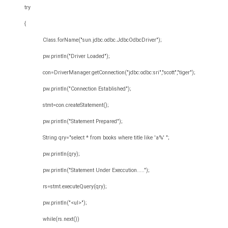
try
{
Class.forName("sun.jdbc.odbc.JdbcOdbcDriver");
pw.println("Driver Loaded");
con=DriverManager.getConnection("jdbc:odbc:sri","scott","tiger");
pw.println("Connection Established");
stmt=con.createStatement();
pw.println("Statement Prepared");
String qry="select * from books where title like 'a%' ";
pw.println(qry);
pw.println("Statement Under Execcution.....");
rs=stmt.executeQuery(qry);
pw.println("<ul>");
while(rs.next())