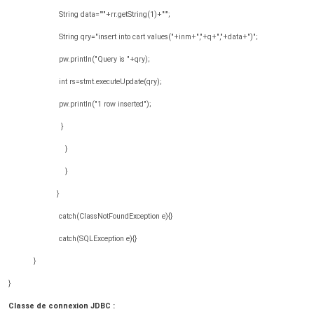
String data="'"+rr.getString(1)+"'";
String qry="insert into cart values("+inm+","+q+","+data+")";
pw.println("Query is "+qry);
int rs=stmt.executeUpdate(qry);
pw.println("1 row inserted");
}
}
}
}
catch(ClassNotFoundException e){}
catch(SQLException e){}
}
}
Classe de connexion JDBC :