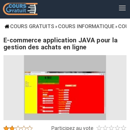
COURS GRATUITS
COURS INFORMATIQUE
COU
»
»
E-commerce application JAVA pour la
gestion des achats en ligne
☆
☆
☆
☆
☆
★
★
★
★
★
Participez au vote