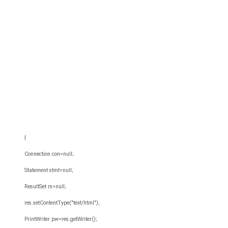
{
Connection con=null;
Statement stmt=null;
ResultSet rs=null;
res.setContentType("text/html");
PrintWriter pw=res.getWriter();