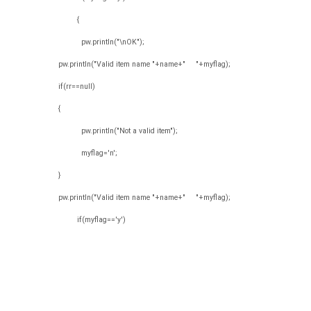
{
pw.println("\nOK");
pw.println("Valid item name "+name+" "+myflag);
if(rr==null)
{
pw.println("Not a valid item");
myflag='n';
}
pw.println("Valid item name "+name+" "+myflag);
if(myflag=='y')