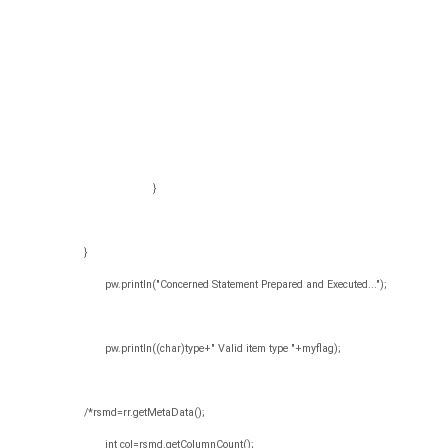
}
}
pw.println("Concerned Statement Prepared and Executed...");
pw.println((char)type+" Valid item type "+myflag);
/*rsmd=rr.getMetaData();
int col=rsmd.getColumnCount();