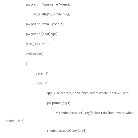
pw.println("Item name "+inm);
pw.println("Quantity "+q);
pw.println("Item Type "+t);
pw.println((char)type);
String qry1=null;
switch(type)
{
case 'H':
case 'h':
qry1="select rate,iname from hware where iname="+inm;
pw.println(qry1);
// rr=stmt.executeQuery("select rate from hware where
iname="+inm);
rr=stmt.executeQuery(qry1);