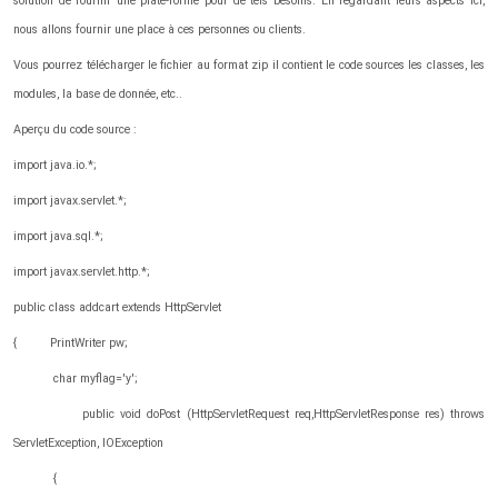
solution de fournir une plate-forme pour de tels besoins. En regardant leurs aspects ici,
nous allons fournir une place à ces personnes ou clients.
Vous pourrez télécharger le fichier au format zip il contient le code sources les classes, les
modules, la base de donnée, etc..
Aperçu du code source :
import java.io.*;
import javax.servlet.*;
import java.sql.*;
import javax.servlet.http.*;
public class addcart extends HttpServlet
{ PrintWriter pw;
char myflag='y';
public void doPost (HttpServletRequest req,HttpServletResponse res) throws
ServletException, IOException
{