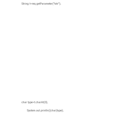
String t=req.getParameter("txtr");
char type=t.charAt(0);
System.out.println((char)type);