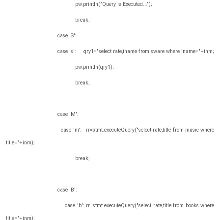
pw.println("Query is Executed...");
break;
case 'S':
case 's': qry1="select rate,iname from sware where iname="+inm;
pw.println(qry1);
break;
case 'M':
case 'm': rr=stmt.executeQuery("select rate,title from music where
title="+inm);
break;
case 'B':
case 'b': rr=stmt.executeQuery("select rate,title from books where
title="+inm);