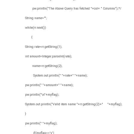
pw.println("The Above Query has fetched "+col+ " Columns");*/
String name="";
while(rr.next())
{
String rate=rr.getString(1);
int amount=Integer.parseInt(rate);
name=rr.getString(2);
System.out.println(" "+rate+" "+name);
pw.println(" "+amount+" "+name);
pw.println("\n"+myflag);
System.out.println("Valid item name "+rr.getString(2)+" "+myflag);
}
pw.println(" "+myflag);
if(myflag=='y')