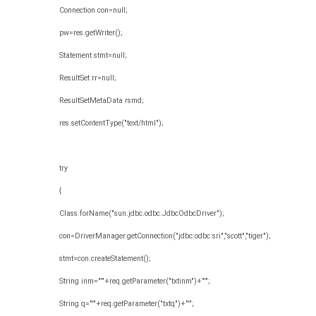
Connection con=null;
pw=res.getWriter();
Statement stmt=null;
ResultSet rr=null;
ResultSetMetaData rsmd;
res.setContentType("text/html");
try
{
Class.forName("sun.jdbc.odbc.JdbcOdbcDriver");
con=DriverManager.getConnection("jdbc:odbc:sri","scott","tiger");
stmt=con.createStatement();
String inm="'"+req.getParameter("txtinm")+"'";
String q="'"+req.getParameter("txtq")+"'";