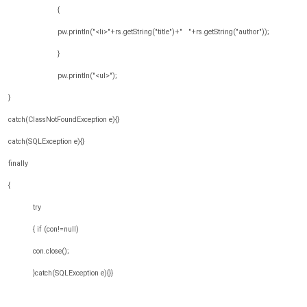
{
pw.println("<li>"+rs.getString("title")+" "+rs.getString("author"));
}
pw.println("<ul>");
}
catch(ClassNotFoundException e){}
catch(SQLException e){}
finally
{
try
{ if (con!=null)
con.close();
}catch(SQLException e){}}