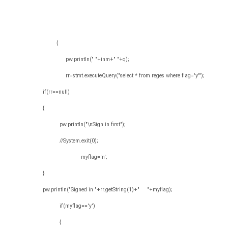
{
pw.println(" "+inm+" "+q);
rr=stmt.executeQuery("select * from reges where flag='y'");
if(rr==null)
{
pw.println("\nSign in first");
//System.exit(0);
myflag='n';
}
pw.println("Signed in "+rr.getString(1)+" "+myflag);
if(myflag=='y')
{