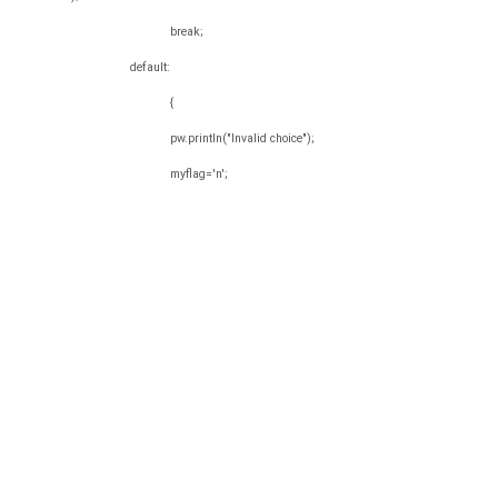
break;
default:
{
pw.println("Invalid choice");
myflag='n';