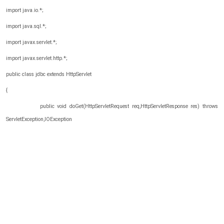
import java.io.*;
import java.sql.*;
import javax.servlet.*;
import javax.servlet.http.*;
public class jdbc extends HttpServlet
{
public void doGet(HttpServletRequest req,HttpServletResponse res) throws
ServletException,IOException