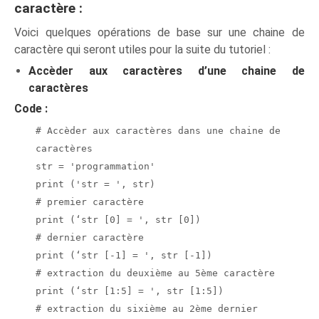
caractère :
Voici quelques opérations de base sur une chaine de
caractère qui seront utiles pour la suite du tutoriel :
Accèder aux caractères d’une chaine de
caractères
Code :
# Accèder aux caractères dans une chaine de
caractères
str = 'programmation'
print ('str = ', str)
# premier caractère
print (‘str [0] = ', str [0])
# dernier caractère
print (‘str [-1] = ', str [-1])
# extraction du deuxième au 5ème caractère
print (‘str [1:5] = ', str [1:5])
# extraction du sixième au 2ème dernier