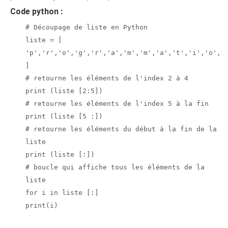
Code python :
# Découpage de liste en Python
liste = [
'p','r','o','g','r','a','m','m','a','t','i','o',’
]
# retourne les éléments de l'index 2 à 4
print (liste [2:5])
# retourne les éléments de l'index 5 à la fin
print (liste [5 :])
# retourne les éléments du début à la fin de la
liste
print (liste [:])
# boucle qui affiche tous les éléments de la
liste
for i in liste [:]
print(i)