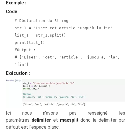
Exemple :
Code :
# Déclaration du String
str_1 = "Lisez cet article jusqu'à la fin"
list_1 = str_1.split()
print(list_1)
#Output :
# ['Lisez', 'cet', 'article', 'jusqu'à, 'la',
'fin']
Exécution :
Ici nous n’avons pas renseigné les
paramètres
delimiter
et
maxsplit
donc le delimiter par
défaut est l’espace blanc.