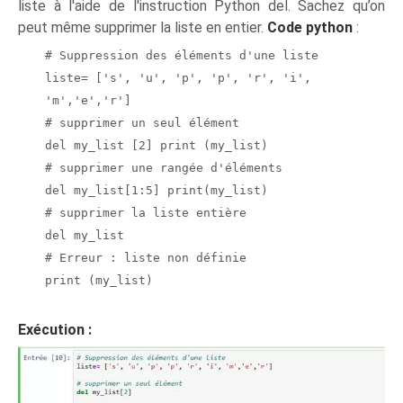
liste à l'aide de l'instruction Python del. Sachez qu’on
peut même supprimer la liste en entier.
Code python
:
# Suppression des éléments d'une liste
liste= ['s', 'u', 'p', 'p', 'r', 'i',
'm','e','r']
# supprimer un seul élément
del my_list [2] print (my_list)
# supprimer une rangée d'éléments
del my_list[1:5] print(my_list)
# supprimer la liste entière
del my_list
# Erreur : liste non définie
print (my_list)
Exécution :