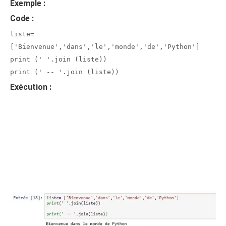
Exemple :
Code :
liste=
['Bienvenue','dans','le','monde','de','Python']
print (' '.join (liste))
print (' -- '.join (liste))
Exécution :