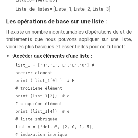
Liste_de_listes= [Liste_1, Liste_2, Liste_3]
Les opérations de base sur une liste :
Il existe un nombre incontournables d’opérations de et de
traitements que nous pouvons appliquer sur une liste,
voici les plus basiques et essentielles pour ce tutoriel :
·
Accéder aux éléments d’une liste :
list_1 = ['H','E','L','L','O'] #
premier element
print ( list_1[0] ) # H
# troisième élément
print (list_1[2]) # o
# cinquième élément
print (list_1[4]) # e
# liste imbriquée
list_n = ["Hello", [2, 0, 1, 5]]
# indexation imbriqué