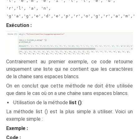
'l', 'e','m', 'e', 'i ', 'l', 'l', 'e', 'u',
'r','l', 'a', 'n',
'g''a','g','e','d','e','p','r','o','g','r','a','m','m
Exécution :
Contrairement au premier exemple, ce code retourne
uniquement une liste qui ne contient que les caractères
de la chaine sans espaces blancs.
On en conclut que cette méthode ne doit être utilisée
que dans le cas où on a une chaine sans espaces blancs.
·Utilisation de la méthode
list ()
:
La méthode list () est la plus simple à utiliser. Voici un
exemple simple :
Exemple :
Code :