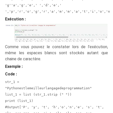
'g''a','g','e',' ','d','e','
','p','r','o','g','r','a','m','m','a','t','i','o','n'
Exécution :
Comme vous pouvez le constater lors de l’exécution,
même les espaces blancs sont stockés autant que
chaine de caractère.
Exemple :
Code :
str_1 =
"Pythonestlemeilleurlangagedeprogrammation"
list_1 = list (str_1.strip (" "))
print (list_1)
#Output['P', 'y', 't', 'h','o','n','e', 's', 't',