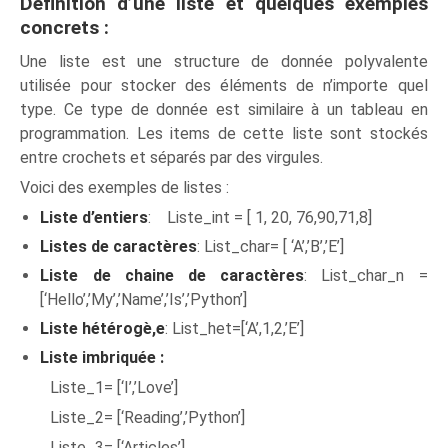
Définition d’une liste et quelques exemples
concrets :
Une liste est une structure de donnée polyvalente
utilisée pour stocker des éléments de n’importe quel
type. Ce type de donnée est similaire à un tableau en
programmation. Les items de cette liste sont stockés
entre crochets et séparés par des virgules.
Voici des exemples de listes :
Liste d’entiers
: Liste_int = [ 1, 20, 76,90,71,8]
Listes de caractères
: List_char= [ ‘A’,’B’,’E’]
Liste de chaine de caractères
: List_char_n =
[‘Hello’,’My’,’Name’,’Is’,’Python’]
Liste hétérogè,e
: List_het=[‘A’,1,2,’E’]
Liste imbriquée :
Liste_1= [‘I’,’Love’]
Liste_2= [‘Reading’,’Python’]
Liste_3= [‘Articles’]