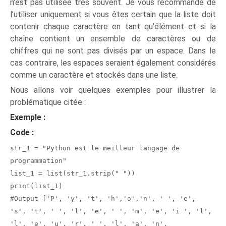
n'est pas utilisée très souvent. Je vous recommande de
l’utiliser uniquement si vous êtes certain que la liste doit
contenir chaque caractère en tant qu'élément et si la
chaîne contient un ensemble de caractères ou de
chiffres qui ne sont pas divisés par un espace. Dans le
cas contraire, les espaces seraient également considérés
comme un caractère et stockés dans une liste.
Nous allons voir quelques exemples pour illustrer la
problématique citée :
Exemple :
Code :
str_1 = "Python est le meilleur langage de
programmation"
list_1 = list(str_1.strip(" "))
print(list_1)
#Output ['P', 'y', 't', 'h','o','n', ' ', 'e',
's', 't', ' ', 'l', 'e', ' ', 'm', 'e', 'i ', 'l',
'l', 'e', 'u', 'r', ' ', 'l', 'a', 'n',