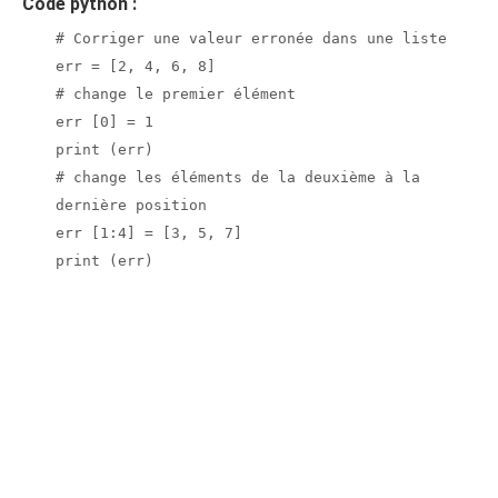
Code python :
# Corriger une valeur erronée dans une liste
err = [2, 4, 6, 8]
# change le premier élément
err [0] = 1
print (err)
# change les éléments de la deuxième à la
dernière position
err [1:4] = [3, 5, 7]
print (err)