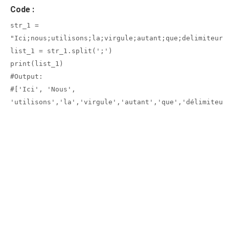
Code :
str_1 =
"Ici;nous;utilisons;la;virgule;autant;que;delimiteur"
list_1 = str_1.split(';')
print(list_1)
#Output:
#['Ici', 'Nous',
'utilisons','la','virgule','autant','que','délimiteur