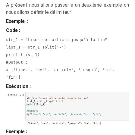
A présent nous allons passer à un deuxième exemple on
nous allons définir le délimiteur.
Exemple :
Code :
str_1 = "Lisez-cet-article-jusqu'à-la-fin"
list_1 = str_1.split('-')
print (list_1)
#Output :
# ['Lisez', 'cet', 'article', 'jusqu'à, 'la',
'fin']
Exécution :
Exemple :