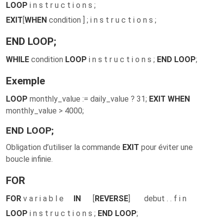
LOOP
i n s t r u c t i o n s ;
EXIT
[
WHEN
condition ] ; i n s t r u c t i o n s ;
END LOOP
;
WHILE
condition
LOOP
i n s t r u c t i o n s ;
END LOOP
;
Exemple
LOOP
monthly_value := daily_value ? 31;
EXIT WHEN
monthly_value > 4000;
END LOOP;
Obligation d’utiliser la commande
EXIT
pour éviter une
boucle infinie.
FOR
FOR
v a r i a b l e
IN
[
REVERSE
] debut . . f i n
LOOP
i n s t r u c t i o n s ;
END LOOP
;