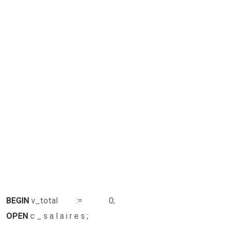
BEGIN
v_total := 0;
OPEN
c _ s a l a i r e s ;