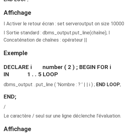
Affichage
I Activer le retour écran : set serveroutput on size 10000
I Sortie standard : dbms_output.put_line(chaîne); I
Concaténation de chaînes : opérateur ||
Exemple
DECLARE i number ( 2 ) ; BEGIN FOR i
IN 1 . . 5 LOOP
dbms_output . put_line ( ’Nombre : ? ’ | | i ) ;
END LOOP
;
END;
/
Le caractère / seul sur une ligne déclenche l’évaluation.
Affichage