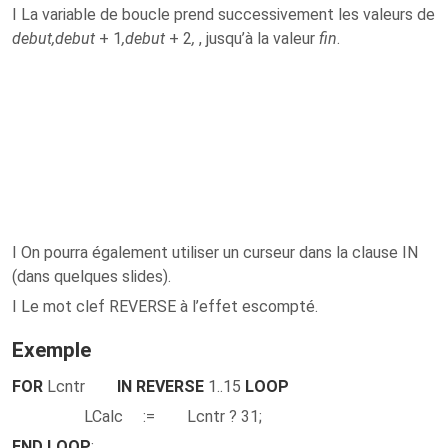
I La variable de boucle prend successivement les valeurs de
debut,debut
+ 1
,debut
+ 2
,
, jusqu’à la valeur
fin
.
I On pourra également utiliser un curseur dans la clause IN
(dans quelques slides).
I Le mot clef REVERSE à l’effet escompté.
Exemple
FOR
Lcntr
IN REVERSE
1..15
LOOP
LCalc := Lcntr ? 31;
END LOOP
;