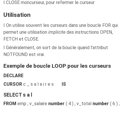
I CLOSE moncurseur, pour refermer le curseur
Utilisation
I On utilise souvent les curseurs dans une boucle FOR qui
permet une utilisation
implicite
des instructions OPEN,
FETCH et CLOSE.
I Généralement, on sort de la boucle quand l’attribut
NOTFOUND est vrai.
Exemple de boucle LOOP pour les curseurs
DECLARE
CURSOR
c _ s a l a i r e s
IS
SELECT s a l
FROM
emp ; v_salaire
number
( 4 ) ; v_total
number
( 6 ) ;