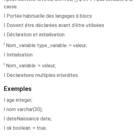
casse.
I Portée habituelle des langages à blocs
I Doivent être déclarées avant d’être utilisées
I Déclaration et initialisation
I
Nom_variable type_variable := valeur;
I Initialisation
I
Nom_variable := valeur;
I Déclarations multiples interdites.
Exemples
I age integer;
I nom varchar(30);
I dateNaissance date;
I ok boolean := true;