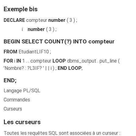
Exemple bis
DECLARE
compteur
number
( 3 ) ;
i
number
( 3 ) ;
BEGIN SELECT COUNT(?) INTO compteur
FROM
EtudiantLIF10 ;
FOR
i
IN
1 . . compteur
LOOP
dbms_output . put_line (
’Nombre? : ?L3IF? ’ | | i ) ;
END LOOP
;
END;
Langage PL/SQL
Commandes
Curseurs
Les curseurs
Toutes les requêtes SQL sont associées à un curseur :