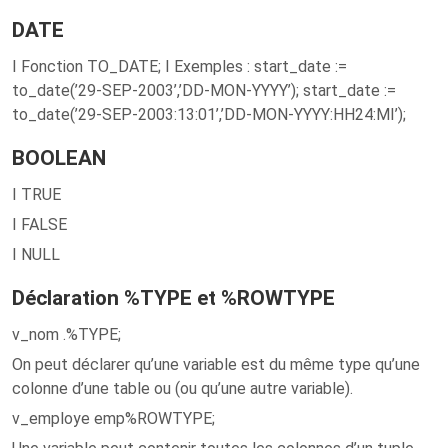
DATE
I Fonction TO_DATE; I Exemples : start_date :=
to_date(’29-SEP-2003’,’DD-MON-YYYY’); start_date :=
to_date(’29-SEP-2003:13:01’,’DD-MON-YYYY:HH24:MI’);
BOOLEAN
I TRUE
I FALSE
I NULL
Déclaration %TYPE et %ROWTYPE
v_nom .%TYPE;
On peut déclarer qu’une variable est du même type qu’une
colonne d’une table ou (ou qu’une autre variable).
v_employe emp%ROWTYPE;