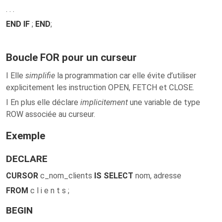
. . .
END IF
;
END
;
Boucle FOR pour un curseur
I Elle
simplifie
la programmation car elle évite d’utiliser
explicitement les instruction OPEN, FETCH et CLOSE.
I En plus elle déclare
implicitement
une variable de type
ROW associée au curseur.
Exemple
DECLARE
CURSOR
c_nom_clients
IS SELECT
nom, adresse
FROM
c l i e n t s ;
BEGIN