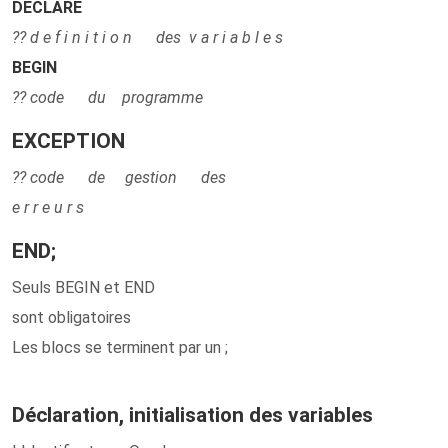
DECLARE
?? d e f i n i t i o n des v a r i a b l e s
BEGIN
?? code du programme
EXCEPTION
?? code de gestion des
e r r e u r s
END
;
Seuls BEGIN et END
sont obligatoires
Les blocs se terminent par un ;
Déclaration, initialisation des variables