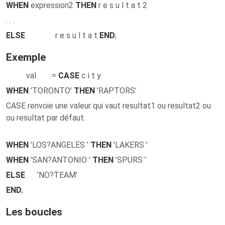
WHEN
expression2
THEN
r e s u l t a t 2
. . .
ELSE
r e s u l t a t
END
;
Exemple
val :=
CASE
c i t y
WHEN
’TORONTO’
THEN
’RAPTORS’
CASE renvoie une valeur qui vaut resultat1 ou resultat2 ou
ou resultat par défaut.
WHEN
’LOS?ANGELES ’
THEN
’LAKERS ’
WHEN
’SAN?ANTONIO ’
THEN
’SPURS ’
ELSE
’NO?TEAM’
END
;
Les boucles