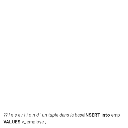
. . .
?? I n s e r t i o n d ’ un tuple dans la base
INSERT into
emp
VALUES
v_employe ;