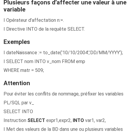
Plusieurs façons d’affecter une valeur à une
variable
I Opérateur d’affectation n:=.
I Directive INTO de la requête SELECT.
Exemples
I dateNaissance := to_date(’10/10/2004’,’DD/MM/YYYY’);
I SELECT nom INTO v_nom FROM emp
WHERE matr = 509;
Attention
Pour éviter les conflits de nommage, préfixer les variables
PL/SQL par v_
SELECT INTO
Instruction
SELECT
expr1,expr2,
INTO
var1, var2,
I Met des valeurs de la BD dans une ou plusieurs variables