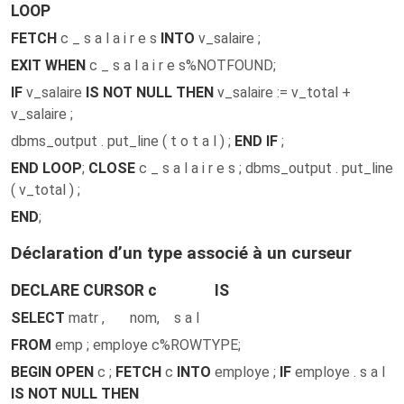
LOOP
FETCH
c _ s a l a i r e s
INTO
v_salaire ;
EXIT WHEN
c _ s a l a i r e s%NOTFOUND;
IF
v_salaire
IS NOT NULL THEN
v_salaire := v_total +
v_salaire ;
dbms_output . put_line ( t o t a l ) ;
END IF
;
END LOOP
;
CLOSE
c _ s a l a i r e s ; dbms_output . put_line
( v_total ) ;
END
;
Déclaration d’un type associé à un curseur
DECLARE CURSOR c IS
SELECT
matr , nom, s a l
FROM
emp ; employe c%ROWTYPE;
BEGIN OPEN
c ;
FETCH
c
INTO
employe ;
IF
employe . s a l
IS NOT NULL THEN