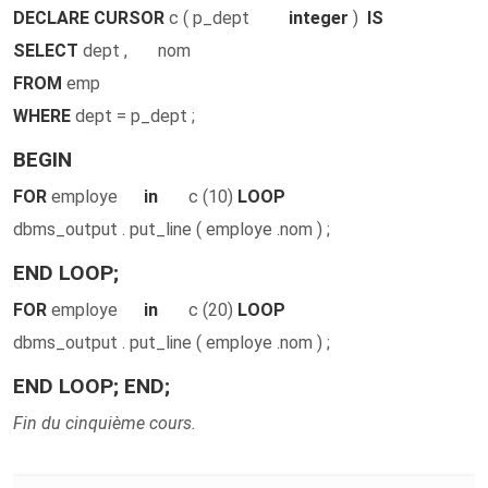
DECLARE CURSOR
c ( p_dept
integer
)
IS
SELECT
dept , nom
FROM
emp
WHERE
dept = p_dept ;
BEGIN
FOR
employe
in
c (10)
LOOP
dbms_output . put_line ( employe .nom ) ;
END LOOP;
FOR
employe
in
c (20)
LOOP
dbms_output . put_line ( employe .nom ) ;
END LOOP; END;
Fin du cinquième cours.