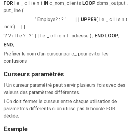
FOR
l e _ c l i e n t
IN
c_nom_clients
LOOP
dbms_output .
put_line (
’ Employe? : ? ’ | |
UPPER
( l e _ c l i e n t
.nom) | |
’? V i l l e ? : ? ’ | | l e _ c l i e n t . adresse ) ;
END LOOP
;
END
;
Préfixer le nom d’un curseur par c_ pour éviter les
confusions
Curseurs paramétrés
I Un curseur paramétré peut servir plusieurs fois avec des
valeurs des paramètres différentes.
I On doit fermer le curseur entre chaque utilisation de
paramètres différents si on utilise pas la boucle FOR
dédiée.
Exemple