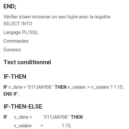
END
;
Vérifier à bien retourner
un seul tuple
avec la requête
SELECT INTO
Langage PL/SQL
Commandes
Curseurs
Test conditionnel
IF-THEN
IF
v_date > ’01
?
JAN
?
08 ’
THEN
v_salaire := v_salaire ? 1.15;
END IF
;
IF-THEN-ELSE
IF
v_date > ’01
?
JAN
?
08 ’
THEN
v_salaire :=
1.15;