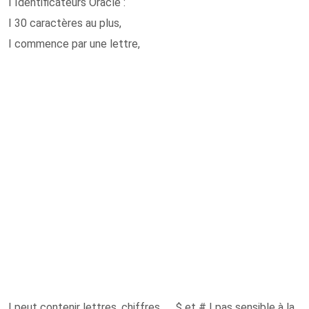
I Identificateurs Oracle :
I 30 caractères au plus,
I commence par une lettre,
I peut contenir lettres, chiffres, _, $ et # I pas sensible à la