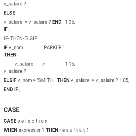
v_salaire ?
ELSE
v_salaire := v_salaire ?
END
1.05;
IF
;
IF-THEN-ELSIF
IF
v_nom = ’PARKER ’
THEN
v_salaire :=
1.15;
v_salaire ?
ELSIF
v_nom = ’SMITH ’
THEN
v_salaire := v_salaire ? 1.05;
END IF
;
CASE
CASE
s e l e c t i o n
WHEN
expression1
THEN
r e s u l t a t 1