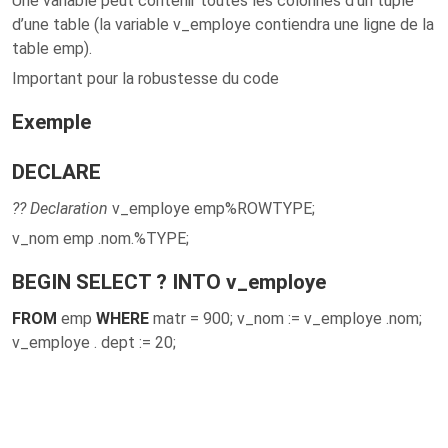
Une variable peut contenir toutes les colonnes d’un tuple
d’une table (la variable v_employe contiendra une ligne de la
table emp).
Important pour la robustesse du code
Exemple
DECLARE
?? Declaration
v_employe emp%ROWTYPE;
v_nom emp .nom.%TYPE;
BEGIN SELECT
?
INTO
v_employe
FROM
emp
WHERE
matr = 900; v_nom := v_employe .nom;
v_employe . dept := 20;