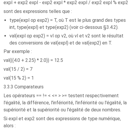
expl + exp2 expl - exp2 expl * exp2 expl / exp2 expl % exp2
sont des expressions telles que :
type(expl op exp2) = T, où T est le plus grand des types
int, type(expl) et type(exp2) (voir ci-dessous §3.4.2).
val(expl op exp2) = vl op v2, où vl et v2 sont le résultat
des conversions de val(expl) et de val(exp2) en T.
Par exemple :
val(((4.0 + 2.25) * 2.0)) = 12.5
val(15 / 2) = 7
val(15 % 2) = 1
3.3.3 Comparateurs
Les opérateurs == != < <= > >= testent respectivement
l'égalité, la différence, l'infériorité, l'infériorité ou l'égalité, la
supériorité et la supériorité ou l'égalité de deux nombres.
Si expl et exp2 sont des expressions de type numérique,
alors :