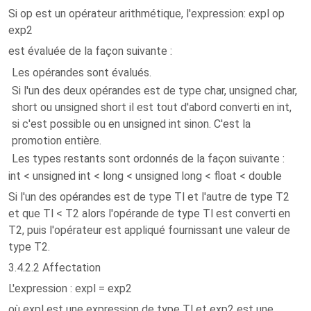
Si op est un opérateur arithmétique, l'expression: expl op
exp2
est évaluée de la façon suivante :
Les opérandes sont évalués.
Si l'un des deux opérandes est de type char, unsigned char,
short ou unsigned short il est tout d'abord converti en int,
si c'est possible ou en unsigned int sinon. C'est la
promotion entière.
Les types restants sont ordonnés de la façon suivante :
int < unsigned int < long < unsigned long < float < double
Si l'un des opérandes est de type Tl et l'autre de type T2
et que Tl < T2 alors l'opérande de type Tl est converti en
T2, puis l'opérateur est appliqué fournissant une valeur de
type T2.
3.4.2.2 Affectation
L'expression : expl = exp2
où expl est une expression de type Tl et exp2 est une