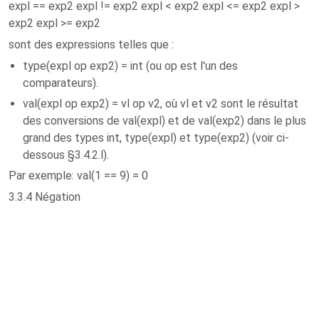
expl == exp2 expl != exp2 expl < exp2 expl <= exp2 expl >
exp2 expl >= exp2
sont des expressions telles que :
type(expl op exp2) = int (ou op est l'un des
comparateurs).
val(expl op exp2) = vl op v2, où vl et v2 sont le résultat
des conversions de val(expl) et de val(exp2) dans le plus
grand des types int, type(expl) et type(exp2) (voir ci-
dessous §3.4.2.l).
Par exemple: val(1 == 9) = 0
3.3.4 Négation