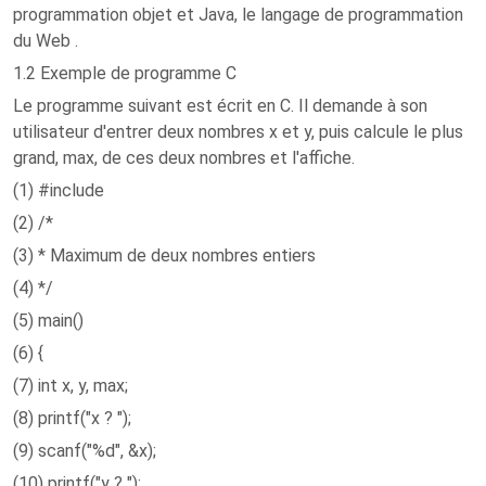
programmation objet et Java, le langage de programmation
du Web .
1.2 Exemple de programme C
Le programme suivant est écrit en C. Il demande à son
utilisateur d'entrer deux nombres x et y, puis calcule le plus
grand, max, de ces deux nombres et l'affiche.
(1) #include
(2) /*
(3) * Maximum de deux nombres entiers
(4) */
(5) main()
(6) {
(7) int x, y, max;
(8) printf("x ? ");
(9) scanf("%d", &x);
(10) printf("y ? ");