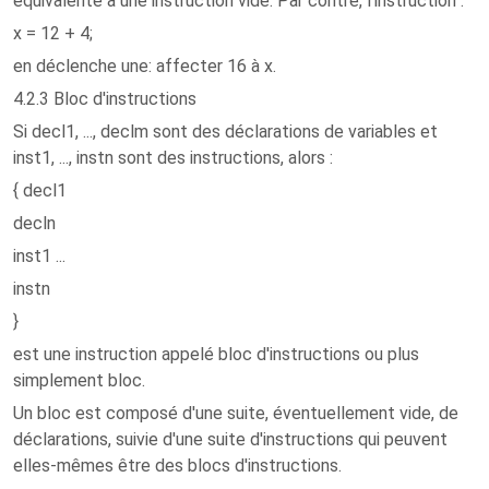
équivalente à une instruction vide. Par contre, l'instruction :
x = 12 + 4;
en déclenche une: affecter 16 à x.
4.2.3 Bloc d'instructions
Si decl1, ..., declm sont des déclarations de variables et
inst1, ..., instn sont des instructions, alors :
{ decl1
decln
inst1 ...
instn
}
est une instruction appelé bloc d'instructions ou plus
simplement bloc.
Un bloc est composé d'une suite, éventuellement vide, de
déclarations, suivie d'une suite d'instructions qui peuvent
elles-mêmes être des blocs d'instructions.