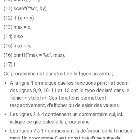
(11) scanf("%d", &y);
(12) if (x >= y)
(13) max = x;
(14) else
(15) max = y;
(16) printf("max = %d", max);
(17) }
Ce programme est construit de la façon suivante ;
A la ligne 1 on indique que les fonctions printf et scanf
des lignes 8, 9, 10, 11 et 16 ont le type déclaré dans le
fichier « stdio.h ». Ces fonctions permettent
respectivement, d'afficher ou de saisir des valeurs.
Les lignes 2 à 4 contiennent un commentaire qui, ici,
indique ce que calcule le programme.
Les lignes 7 à 17 contiennent la définition de la fonction
main. Un programme C est constitué d'une suite de