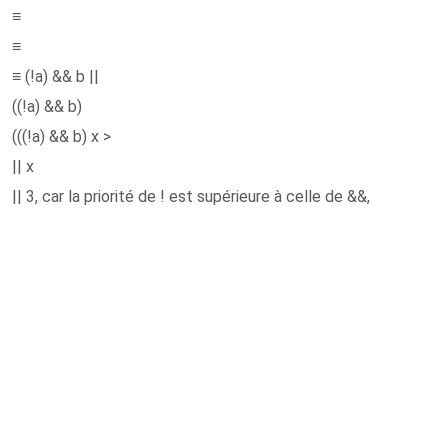
≡
≡
≡ (!a) && b ||
((!a) && b)
(((!a) && b) x >
|| x
|| 3, car la priorité de ! est supérieure à celle de &&,