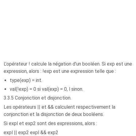
L'opérateur ! calcule la négation d'un booléen. Si exp est une
expression, alors : !exp est une expression telle que :
type(exp) = int.
val(!exp) = 0 si val(exp) = 0, l sinon.
3.3.5 Conjonction et disjonction.
Les opérateurs || et && calculent respectivement la
conjonction et la disjonction de deux booléens.
Si expl et exp2 sont des expressions, alors :
expl || exp2 expl && exp2