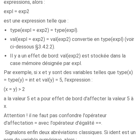
expressions, alors :
expl = exp2
est une expression telle que :
type(expl = exp2) = type(expl).
val(expl = exp2) = val(exp2) convertie en type(expl) (voir
ci-dessous §3.4.2.2).
Il y a un effet de bord: val(exp2) est stockée dans la
case mémoire désignée par expl.
Par exemple, si x et y sont des variables telles que type(x)
= type(y) = int et val(y) = 5, l'expression :
(x = y) > 2
a la valeur 5 et a pour effet de bord d'affecter la valeur 5 à
x.
Attention ! il ne faut pas confondre l'opérateur
d'affectation = avec l'opérateur d'égalité ==.
Signalons enfin deux abréviations classiques. Si ident est un
nom de variable numérique, alors :