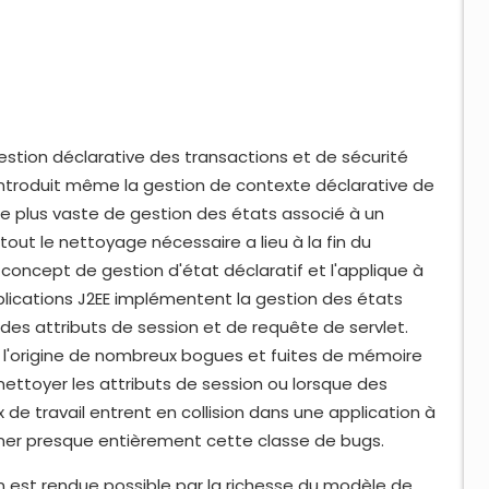
tion déclarative des transactions et de sécurité
0 introduit même la gestion de contexte déclarative de
me plus vaste de gestion des états associé à un
tout le nettoyage nécessaire a lieu à la fin du
concept de gestion d'état déclaratif et l'applique à
pplications J2EE implémentent la gestion des états
es attributs de session et de requête de servlet.
 l'origine de nombreux bogues et fuites de mémoire
nettoyer les attributs de session ou lorsque des
de travail entrent en collision dans une application à
miner presque entièrement cette classe de bugs.
ion est rendue possible par la richesse du modèle de