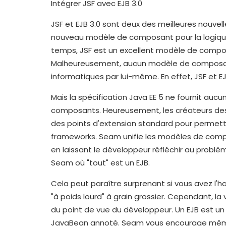
Intégrer JSF avec EJB 3.0
JSF et EJB 3.0 sont deux des meilleures nouvell
nouveau modèle de composant pour la logique
temps, JSF est un excellent modèle de compos
Malheureusement, aucun modèle de composant
informatiques par lui-même. En effet, JSF et 
Mais la spécification Java EE 5 ne fournit au
composants. Heureusement, les créateurs des 
des points d'extension standard pour permettre
frameworks. Seam unifie les modèles de compos
en laissant le développeur réfléchir au problèm
Seam où "tout" est un EJB.
Cela peut paraître surprenant si vous avez l'
"à poids lourd" à grain grossier. Cependant, l
du point de vue du développeur. Un EJB est un o
JavaBean annoté. Seam vous encourage même à