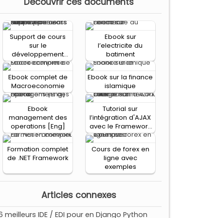
Decouvrir ces documents
Support de cours
Ebook sur
sur le
l’electricite du
développement
batiment
J2EE avec le
Framework JBoss
Ebook complet de
Ebook sur la finance
Seam
Macroeconomie
islamique
Ebook
Tutorial sur
management des
l’intégration d'AJAX
operations [Eng]
avec le Framework
DWR
Formation complet
Cours de forex en
de .NET Framework
ligne avec
exemples
Articles connexes
16 meilleurs IDE / EDI pour en Django Python