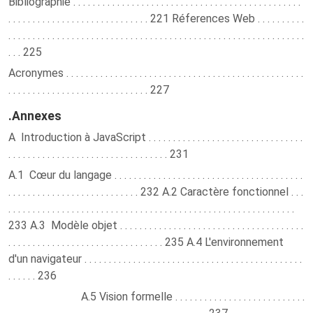
Bibliographie . . . . . . . . . . . . . . . . . . . . . . . . . . . . . . . . . . . . . . . . . . . . . . .
. . . . . . . . . . . . . . . . . . . . . . . . . . . . . 221 Réferences Web . . . . . . . . . .
. . . . . . . . . . . . . . . . . . . . . . . . . . . . . . . . . . . . . . . . . . . . . . . . . . . . . . . . . . . . .
. . . 225
Acronymes . . . . . . . . . . . . . . . . . . . . . . . . . . . . . . . . . . . . . . . . . . . . . . . . .
. . . . . . . . . . . . . . . . . . . . . . . . . . . . . 227
.Annexes
A Introduction à JavaScript . . . . . . . . . . . . . . . . . . . . . . . . . . . . . . . .
. . . . . . . . . . . . . . . . . . . . . . . . . . . . . . . . . 231
A.1 Cœur du langage . . . . . . . . . . . . . . . . . . . . . . . . . . . . . . . . . . . . . . .
. . . . . . . . . . . . . . . . . . . . . . . . . . . 232 A.2 Caractère fonctionnel . . .
. . . . . . . . . . . . . . . . . . . . . . . . . . . . . . . . . . . . . . . . . . . . . . . . . . . . . . . . . . .
233 A.3 Modèle objet . . . . . . . . . . . . . . . . . . . . . . . . . . . . . . . . . . . . . .
. . . . . . . . . . . . . . . . . . . . . . . . . . . . . . . . 235 A.4 L'environnement
d'un navigateur . . . . . . . . . . . . . . . . . . . . . . . . . . . . . . . . . . . . . . . . . . . . .
. . . . . . 236
A.5 Vision formelle . . . . . . . . . . . . . . . . . . . . . . . . . . .