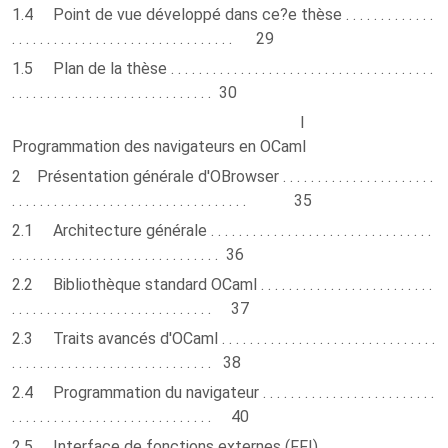
1.4 Point de vue développé dans ce?e thèse . . . . . . . . . . . . .
. . . . . . . . . . . . . . . . . . . . . . . . . . . . . . . . 29
1.5 Plan de la thèse . . . . . . . . . . . . . . . . . . . . . . . . . . . . . . . . . . . . . .
. . . . . . . . . . . . . . . . . . . . . . . . . . . . . 30
I
Programmation des navigateurs en OCaml
2 Présentation générale d'OBrowser . . . . . . . . . . . . . . . . . . . . . .
. . . . . . . . . . . . . . . . . . . . . . . . . . . . . . . . . . 35
2.1 Architecture générale . . . . . . . . . . . . . . . . . . . . . . . . . . . . . . . .
. . . . . . . . . . . . . . . . . . . . . . . . . . . . . . 36
2.2 Bibliothèque standard OCaml . . . . . . . . . . . . . . . . . . . . . . . . .
. . . . . . . . . . . . . . . . . . . . . . . . . . . . . 37
2.3 Traits avancés d'OCaml . . . . . . . . . . . . . . . . . . . . . . . . . . . . . . .
. . . . . . . . . . . . . . . . . . . . . . . . . . . . . 38
2.4 Programmation du navigateur . . . . . . . . . . . . . . . . . . . . . . . . .
. . . . . . . . . . . . . . . . . . . . . . . . . . . . . 40
2.5 Interface de fonctions externes (FFI) . . . . . . . . . . . . . . . .