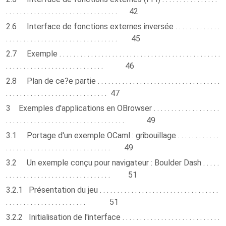
. . . . . . . . . . . . . . . . . . . . . . . . . . . . . . . . 42
2.6 Interface de fonctions externes inversée . . . . . . . . . . . . .
. . . . . . . . . . . . . . . . . . . . . . . . . . . . . . . . 45
2.7 Exemple . . . . . . . . . . . . . . . . . . . . . . . . . . . . . . . . . . . . . . . . . . . . . .
. . . . . . . . . . . . . . . . . . . . . . . . . . . . 46
2.8 Plan de ce?e partie . . . . . . . . . . . . . . . . . . . . . . . . . . . . . . . . . . .
. . . . . . . . . . . . . . . . . . . . . . . . . . . . . 47
3 Exemples d'applications en OBrowser . . . . . . . . . . . . . . . . . . .
. . . . . . . . . . . . . . . . . . . . . . . . . . . . . . . . . . 49
3.1 Portage d'un exemple OCaml : gribouillage . . . . . . . . . . . .
. . . . . . . . . . . . . . . . . . . . . . . . . . . . . . 49
3.2 Un exemple conçu pour navigateur : Boulder Dash . . . . .
. . . . . . . . . . . . . . . . . . . . . . . . . . . . . . 51
3.2.1 Présentation du jeu . . . . . . . . . . . . . . . . . . . . . . . . . . . . . . . . . .
. . . . . . . . . . . . . . . . . . . . . . . 51
3.2.2 Initialisation de l'interface . . . . . . . . . . . . . . . . . . . . . . . . . . . .