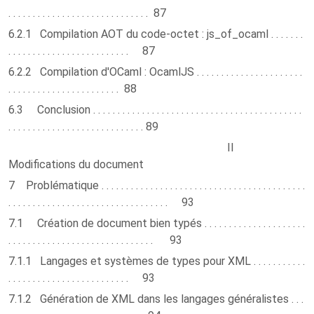
. . . . . . . . . . . . . . . . . . . . . . . . . . . . . 87
6.2.1 Compilation AOT du code-octet : js_of_ocaml . . . . . . .
. . . . . . . . . . . . . . . . . . . . . . . . . 87
6.2.2 Compilation d'OCaml : OcamlJS . . . . . . . . . . . . . . . . . . . . . .
. . . . . . . . . . . . . . . . . . . . . . . 88
6.3 Conclusion . . . . . . . . . . . . . . . . . . . . . . . . . . . . . . . . . . . . . . . . . . .
. . . . . . . . . . . . . . . . . . . . . . . . . . . . 89
II
Modifications du document
7 Problématique . . . . . . . . . . . . . . . . . . . . . . . . . . . . . . . . . . . . . . . . . .
. . . . . . . . . . . . . . . . . . . . . . . . . . . . . . . . . 93
7.1 Création de document bien typés . . . . . . . . . . . . . . . . . . . . .
. . . . . . . . . . . . . . . . . . . . . . . . . . . . . . 93
7.1.1 Langages et systèmes de types pour XML . . . . . . . . . . .
. . . . . . . . . . . . . . . . . . . . . . . . . 93
7.1.2 Génération de XML dans les langages généralistes . . .