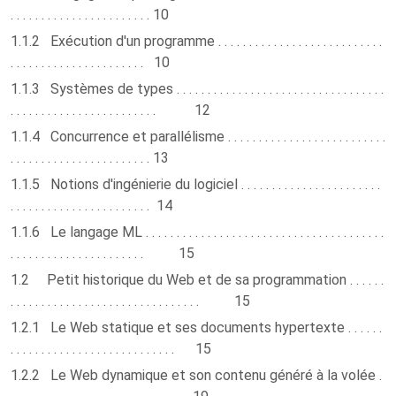
. . . . . . . . . . . . . . . . . . . . . . . 10
1.1.2 Exécution d'un programme . . . . . . . . . . . . . . . . . . . . . . . . . . .
. . . . . . . . . . . . . . . . . . . . . . 10
1.1.3 Systèmes de types . . . . . . . . . . . . . . . . . . . . . . . . . . . . . . . . . .
. . . . . . . . . . . . . . . . . . . . . . . . 12
1.1.4 Concurrence et parallélisme . . . . . . . . . . . . . . . . . . . . . . . . . .
. . . . . . . . . . . . . . . . . . . . . . . 13
1.1.5 Notions d'ingénierie du logiciel . . . . . . . . . . . . . . . . . . . . . . .
. . . . . . . . . . . . . . . . . . . . . . . 14
1.1.6 Le langage ML . . . . . . . . . . . . . . . . . . . . . . . . . . . . . . . . . . . . . . .
. . . . . . . . . . . . . . . . . . . . . . 15
1.2 Petit historique du Web et de sa programmation . . . . . .
. . . . . . . . . . . . . . . . . . . . . . . . . . . . . . . 15
1.2.1 Le Web statique et ses documents hypertexte . . . . . .
. . . . . . . . . . . . . . . . . . . . . . . . . . . 15
1.2.2 Le Web dynamique et son contenu généré à la volée .