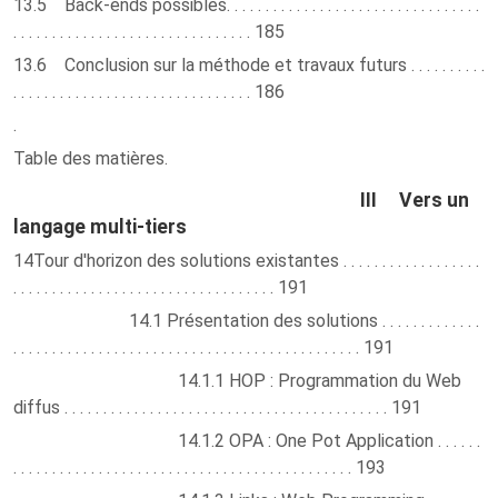
13.5 Back-ends possibles. . . . . . . . . . . . . . . . . . . . . . . . . . . . . . . . .
. . . . . . . . . . . . . . . . . . . . . . . . . . . . . . . 185
13.6 Conclusion sur la méthode et travaux futurs . . . . . . . . . .
. . . . . . . . . . . . . . . . . . . . . . . . . . . . . . . 186
.
Table des matières.
III Vers un
langage multi-tiers
14Tour d'horizon des solutions existantes . . . . . . . . . . . . . . . . . .
. . . . . . . . . . . . . . . . . . . . . . . . . . . . . . . . . . 191
14.1 Présentation des solutions . . . . . . . . . . . . .
. . . . . . . . . . . . . . . . . . . . . . . . . . . . . . . . . . . . . . . . . . . . . 191
14.1.1 HOP : Programmation du Web
diffus . . . . . . . . . . . . . . . . . . . . . . . . . . . . . . . . . . . . . . . . . . 191
14.1.2 OPA : One Pot Application . . . . . .
. . . . . . . . . . . . . . . . . . . . . . . . . . . . . . . . . . . . . . . . . . . . 193