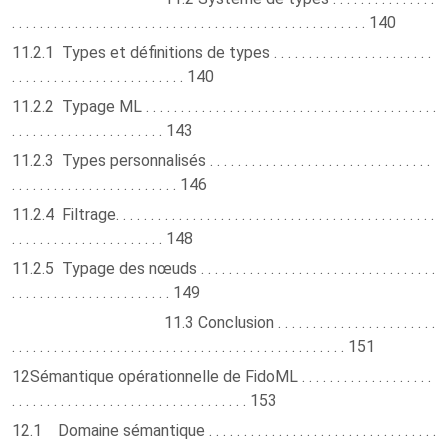
. . . . . . . . . . . . . . . . . . . . . . . . . . . . . . . . . . . . . . . . . . . . . . . . . . . 140
11.2.1 Types et définitions de types . . . . . . . . . . . . . . . . . . . . . . .
. . . . . . . . . . . . . . . . . . . . . . . . . 140
11.2.2 Typage ML . . . . . . . . . . . . . . . . . . . . . . . . . . . . . . . . . . . . . . . . . .
. . . . . . . . . . . . . . . . . . . . . . 143
11.2.3 Types personnalisés . . . . . . . . . . . . . . . . . . . . . . . . . . . . . . . .
. . . . . . . . . . . . . . . . . . . . . . . . 146
11.2.4 Filtrage. . . . . . . . . . . . . . . . . . . . . . . . . . . . . . . . . . . . . . . . . . . . . .
. . . . . . . . . . . . . . . . . . . . . . 148
11.2.5 Typage des nœuds . . . . . . . . . . . . . . . . . . . . . . . . . . . . . . . . . .
. . . . . . . . . . . . . . . . . . . . . . . 149
11.3 Conclusion . . . . . . . . . . . . . . . . . . . . . . .
. . . . . . . . . . . . . . . . . . . . . . . . . . . . . . . . . . . . . . . . . . . . . . . . 151
12Sémantique opérationnelle de FidoML . . . . . . . . . . . . . . . . . . .
. . . . . . . . . . . . . . . . . . . . . . . . . . . . . . . . . . 153
12.1 Domaine sémantique . . . . . . . . . . . . . . . . . . . . . . . . . . . . . . . . .