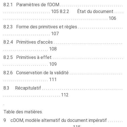
8.2.1 Paramètres de fDOM . . . . . . . . . . . . . . . . . . . . . . . . . . . . . . . .
. . . . . . . . . . . . . . . . . . . . . . . . 105 8.2.2 État du document . . . . .
. . . . . . . . . . . . . . . . . . . . . . . . . . . . . . . . . . . . . . . . . . . . . . . . . . . . . 106
8.2.3 Forme des primitives et règles . . . . . . . . . . . . . . . . . . . . . . .
. . . . . . . . . . . . . . . . . . . . . . . . 107
8.2.4 Primitives d'accès . . . . . . . . . . . . . . . . . . . . . . . . . . . . . . . . . . .
. . . . . . . . . . . . . . . . . . . . . . . 108
8.2.5 Primitives à effet . . . . . . . . . . . . . . . . . . . . . . . . . . . . . . . . . . . .
. . . . . . . . . . . . . . . . . . . . . . . 109
8.2.6 Conservation de la validité . . . . . . . . . . . . . . . . . . . . . . . . . . .
. . . . . . . . . . . . . . . . . . . . . . . 111
8.3 Récapitulatif . . . . . . . . . . . . . . . . . . . . . . . . . . . . . . . . . . . . . . . . .
. . . . . . . . . . . . . . . . . . . . . . . . . . . . . 112
.
Table des matières.
9 cDOM, modèle alternatif du document impératif . . . . . . . .