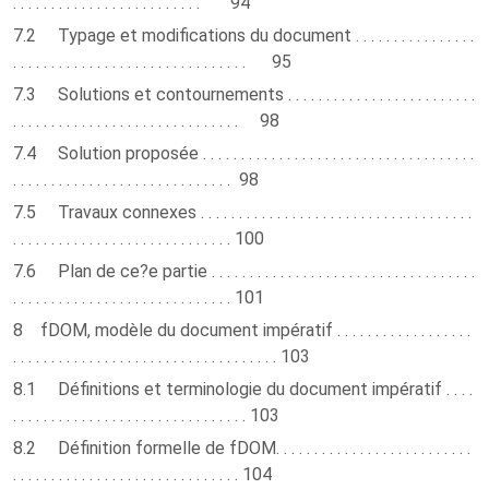
. . . . . . . . . . . . . . . . . . . . . . . . . 94
7.2 Typage et modifications du document . . . . . . . . . . . . . . . .
. . . . . . . . . . . . . . . . . . . . . . . . . . . . . . . 95
7.3 Solutions et contournements . . . . . . . . . . . . . . . . . . . . . . . . .
. . . . . . . . . . . . . . . . . . . . . . . . . . . . . . 98
7.4 Solution proposée . . . . . . . . . . . . . . . . . . . . . . . . . . . . . . . . . . . .
. . . . . . . . . . . . . . . . . . . . . . . . . . . . . 98
7.5 Travaux connexes . . . . . . . . . . . . . . . . . . . . . . . . . . . . . . . . . . . .
. . . . . . . . . . . . . . . . . . . . . . . . . . . . . 100
7.6 Plan de ce?e partie . . . . . . . . . . . . . . . . . . . . . . . . . . . . . . . . . . .
. . . . . . . . . . . . . . . . . . . . . . . . . . . . . 101
8 fDOM, modèle du document impératif . . . . . . . . . . . . . . . . . .
. . . . . . . . . . . . . . . . . . . . . . . . . . . . . . . . . . . 103
8.1 Définitions et terminologie du document impératif . . . .
. . . . . . . . . . . . . . . . . . . . . . . . . . . . . . . 103
8.2 Définition formelle de fDOM. . . . . . . . . . . . . . . . . . . . . . . . . .
. . . . . . . . . . . . . . . . . . . . . . . . . . . . . . 104