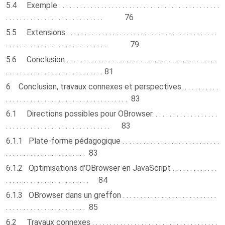
5.4 Exemple . . . . . . . . . . . . . . . . . . . . . . . . . . . . . . . . . . . . . . . . . . . . . .
. . . . . . . . . . . . . . . . . . . . . . . . . . . . 76
5.5 Extensions . . . . . . . . . . . . . . . . . . . . . . . . . . . . . . . . . . . . . . . . . . .
. . . . . . . . . . . . . . . . . . . . . . . . . . . . . 79
5.6 Conclusion . . . . . . . . . . . . . . . . . . . . . . . . . . . . . . . . . . . . . . . . . . .
. . . . . . . . . . . . . . . . . . . . . . . . . . . . 81
6 Conclusion, travaux connexes et perspectives. . . . . . . . . . .
. . . . . . . . . . . . . . . . . . . . . . . . . . . . . . . . . . . 83
6.1 Directions possibles pour OBrowser. . . . . . . . . . . . . . . . . . .
. . . . . . . . . . . . . . . . . . . . . . . . . . . . . . 83
6.1.1 Plate-forme pédagogique . . . . . . . . . . . . . . . . . . . . . . . . . . . .
. . . . . . . . . . . . . . . . . . . . . . . 83
6.1.2 Optimisations d'OBrowser en JavaScript . . . . . . . . . . . . .
. . . . . . . . . . . . . . . . . . . . . . . . 84
6.1.3 OBrowser dans un greffon . . . . . . . . . . . . . . . . . . . . . . . . . . .
. . . . . . . . . . . . . . . . . . . . . . . 85
6.2 Travaux connexes . . . . . . . . . . . . . . . . . . . . . . . . . . . . . . . . . . . .