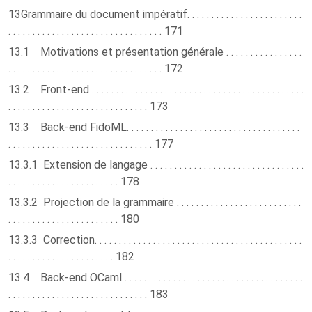
13Grammaire du document impératif. . . . . . . . . . . . . . . . . . . . . . . .
. . . . . . . . . . . . . . . . . . . . . . . . . . . . . . . . 171
13.1 Motivations et présentation générale . . . . . . . . . . . . . . . .
. . . . . . . . . . . . . . . . . . . . . . . . . . . . . . . . 172
13.2 Front-end . . . . . . . . . . . . . . . . . . . . . . . . . . . . . . . . . . . . . . . . . . . .
. . . . . . . . . . . . . . . . . . . . . . . . . . . . . 173
13.3 Back-end FidoML. . . . . . . . . . . . . . . . . . . . . . . . . . . . . . . . . . . .
. . . . . . . . . . . . . . . . . . . . . . . . . . . . . . 177
13.3.1 Extension de langage . . . . . . . . . . . . . . . . . . . . . . . . . . . . . . . .
. . . . . . . . . . . . . . . . . . . . . . . 178
13.3.2 Projection de la grammaire . . . . . . . . . . . . . . . . . . . . . . . . . .
. . . . . . . . . . . . . . . . . . . . . . . 180
13.3.3 Correction. . . . . . . . . . . . . . . . . . . . . . . . . . . . . . . . . . . . . . . . . . .
. . . . . . . . . . . . . . . . . . . . . . 182
13.4 Back-end OCaml . . . . . . . . . . . . . . . . . . . . . . . . . . . . . . . . . . . . .
. . . . . . . . . . . . . . . . . . . . . . . . . . . . . 183