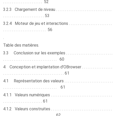
. . . . . . . . . . . . . . . . . . . . . . 52
3.2.3 Chargement de niveau . . . . . . . . . . . . . . . . . . . . . . . . . . . . . . .
. . . . . . . . . . . . . . . . . . . . . . . 53
3.2.4 Moteur de jeu et interactions . . . . . . . . . . . . . . . . . . . . . . . .
. . . . . . . . . . . . . . . . . . . . . . . . 56
.
Table des matières.
3.3 Conclusion sur les exemples . . . . . . . . . . . . . . . . . . . . . . . . . .
. . . . . . . . . . . . . . . . . . . . . . . . . . . . . . 60
4 Conception et implantation d'OBrowser . . . . . . . . . . . . . . . . .
. . . . . . . . . . . . . . . . . . . . . . . . . . . . . . . . . . 61
4.1 Représentation des valeurs . . . . . . . . . . . . . . . . . . . . . . . . . . .
. . . . . . . . . . . . . . . . . . . . . . . . . . . . . . 61
4.1.1 Valeurs numériques . . . . . . . . . . . . . . . . . . . . . . . . . . . . . . . . . .
. . . . . . . . . . . . . . . . . . . . . . 61
4.1.2 Valeurs construites . . . . . . . . . . . . . . . . . . . . . . . . . . . . . . . . . .
. . . . . . . . . . . . . . . . . . . . . . . 62