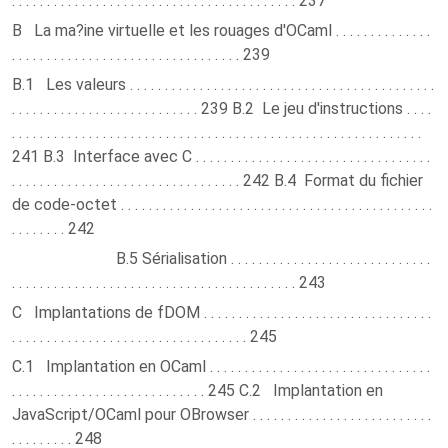
. . . . . . . . . . . . . . . . . . . . . . . . . . . . . . . . . . . . . . . . . 237
B La ma?ine virtuelle et les rouages d'OCaml . . . . . . . . . . . . . .
. . . . . . . . . . . . . . . . . . . . . . . . . . . . . . . . . 239
B.1 Les valeurs . . . . . . . . . . . . . . . . . . . . . . . . . . . . . . . . . . . . . . . . . . . .
. . . . . . . . . . . . . . . . . . . . . . . . . . . 239 B.2 Le jeu d'instructions . . . .
. . . . . . . . . . . . . . . . . . . . . . . . . . . . . . . . . . . . . . . . . . . . . . . . . . . . . . . . . . .
241 B.3 Interface avec C . . . . . . . . . . . . . . . . . . . . . . . . . . . . . . . . . .
. . . . . . . . . . . . . . . . . . . . . . . . . . . . . . . . . 242 B.4 Format du fichier
de code-octet . . . . . . . . . . . . . . . . . . . . . . . . . . . . . . . . . . . . . . . . . . . . .
. . . . . . . . 242
B.5 Sérialisation . . . . . . . . . . . . . . . . . . . . . . . . . . . . .
. . . . . . . . . . . . . . . . . . . . . . . . . . . . . . . . . . . . . . . . . 243
C Implantations de fDOM . . . . . . . . . . . . . . . . . . . . . . . . . . . . . . . . .
. . . . . . . . . . . . . . . . . . . . . . . . . . . . . . . . . . 245
C.1 Implantation en OCaml . . . . . . . . . . . . . . . . . . . . . . . . . . . . . . . .
. . . . . . . . . . . . . . . . . . . . . . . . . . . . 245 C.2 Implantation en
JavaScript/OCaml pour OBrowser . . . . . . . . . . . . . . . . . . . . . . . . . .
. . . . . . . . . 248