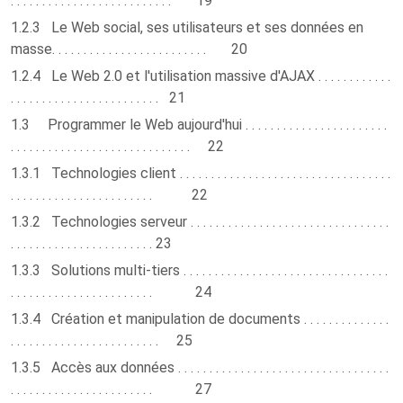
. . . . . . . . . . . . . . . . . . . . . . . . . . 19
1.2.3 Le Web social, ses utilisateurs et ses données en
masse. . . . . . . . . . . . . . . . . . . . . . . . . 20
1.2.4 Le Web 2.0 et l'utilisation massive d'AJAX . . . . . . . . . . . .
. . . . . . . . . . . . . . . . . . . . . . . . 21
1.3 Programmer le Web aujourd'hui . . . . . . . . . . . . . . . . . . . . . . .
. . . . . . . . . . . . . . . . . . . . . . . . . . . . . 22
1.3.1 Technologies client . . . . . . . . . . . . . . . . . . . . . . . . . . . . . . . . . .
. . . . . . . . . . . . . . . . . . . . . . . 22
1.3.2 Technologies serveur . . . . . . . . . . . . . . . . . . . . . . . . . . . . . . . .
. . . . . . . . . . . . . . . . . . . . . . . 23
1.3.3 Solutions multi-tiers . . . . . . . . . . . . . . . . . . . . . . . . . . . . . . . . .
. . . . . . . . . . . . . . . . . . . . . . . 24
1.3.4 Création et manipulation de documents . . . . . . . . . . . . . .
. . . . . . . . . . . . . . . . . . . . . . . . 25
1.3.5 Accès aux données . . . . . . . . . . . . . . . . . . . . . . . . . . . . . . . . . .
. . . . . . . . . . . . . . . . . . . . . . . 27