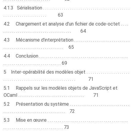
4.1.3 Sérialisation . . . . . . . . . . . . . . . . . . . . . . . . . . . . . . . . . . . . . . . . . .
. . . . . . . . . . . . . . . . . . . . . 63
4.2 Chargement et analyse d'un fichier de code-octet . . . .
. . . . . . . . . . . . . . . . . . . . . . . . . . . . . . . . . 64
4.3 Mécanisme d'interprétation . . . . . . . . . . . . . . . . . . . . . . . . . . .
. . . . . . . . . . . . . . . . . . . . . . . . . . . . . 65
4.4 Conclusion . . . . . . . . . . . . . . . . . . . . . . . . . . . . . . . . . . . . . . . . . . .
. . . . . . . . . . . . . . . . . . . . . . . . . . . . 69
5 Inter-opérabilité des modèles objet . . . . . . . . . . . . . . . . . . . . .
. . . . . . . . . . . . . . . . . . . . . . . . . . . . . . . . . . . 71
5.1 Rappels sur les modèles objets de JavaScript et
OCaml . . . . . . . . . . . . . . . . . . . . . . . . . . . . . . . . 71
5.2 Présentation du système . . . . . . . . . . . . . . . . . . . . . . . . . . . . .
. . . . . . . . . . . . . . . . . . . . . . . . . . . . . . 72
5.3 Mise en œuvre . . . . . . . . . . . . . . . . . . . . . . . . . . . . . . . . . . . . . . .
. . . . . . . . . . . . . . . . . . . . . . . . . . . . . 73