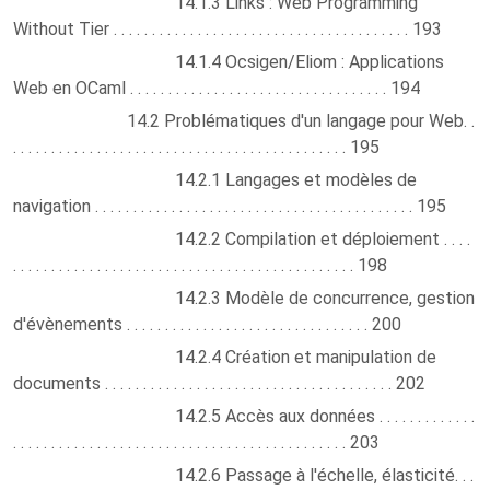
14.1.3 Links : Web Programming
Without Tier . . . . . . . . . . . . . . . . . . . . . . . . . . . . . . . . . . . . . . . 193
14.1.4 Ocsigen/Eliom : Applications
Web en OCaml . . . . . . . . . . . . . . . . . . . . . . . . . . . . . . . . . . 194
14.2 Problématiques d'un langage pour Web. .
. . . . . . . . . . . . . . . . . . . . . . . . . . . . . . . . . . . . . . . . . . . . 195
14.2.1 Langages et modèles de
navigation . . . . . . . . . . . . . . . . . . . . . . . . . . . . . . . . . . . . . . . . . . 195
14.2.2 Compilation et déploiement . . . .
. . . . . . . . . . . . . . . . . . . . . . . . . . . . . . . . . . . . . . . . . . . . . 198
14.2.3 Modèle de concurrence, gestion
d'évènements . . . . . . . . . . . . . . . . . . . . . . . . . . . . . . . . 200
14.2.4 Création et manipulation de
documents . . . . . . . . . . . . . . . . . . . . . . . . . . . . . . . . . . . . . . 202
14.2.5 Accès aux données . . . . . . . . . . . . .
. . . . . . . . . . . . . . . . . . . . . . . . . . . . . . . . . . . . . . . . . . . . 203
14.2.6 Passage à l'échelle, élasticité. . .