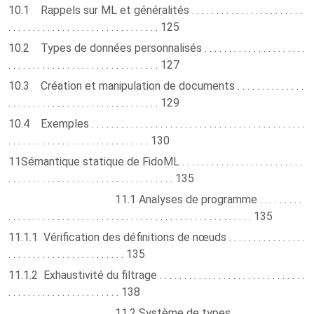
10.1 Rappels sur ML et généralités . . . . . . . . . . . . . . . . . . . . . . .
. . . . . . . . . . . . . . . . . . . . . . . . . . . . . . . 125
10.2 Types de données personnalisés . . . . . . . . . . . . . . . . . . . . .
. . . . . . . . . . . . . . . . . . . . . . . . . . . . . . . 127
10.3 Création et manipulation de documents . . . . . . . . . . . . . .
. . . . . . . . . . . . . . . . . . . . . . . . . . . . . . . 129
10.4 Exemples . . . . . . . . . . . . . . . . . . . . . . . . . . . . . . . . . . . . . . . . . . . .
. . . . . . . . . . . . . . . . . . . . . . . . . . . . . 130
11Sémantique statique de FidoML . . . . . . . . . . . . . . . . . . . . . . . . .
. . . . . . . . . . . . . . . . . . . . . . . . . . . . . . . . . . 135
11.1 Analyses de programme . . . . . . . . .
. . . . . . . . . . . . . . . . . . . . . . . . . . . . . . . . . . . . . . . . . . . . . . . . . . 135
11.1.1 Vérification des définitions de nœuds . . . . . . . . . . . . . . . .
. . . . . . . . . . . . . . . . . . . . . . . . 135
11.1.2 Exhaustivité du filtrage . . . . . . . . . . . . . . . . . . . . . . . . . . . . . .
. . . . . . . . . . . . . . . . . . . . . . . 138
11.2 Système de types . . . . . . . . . . . . . . .