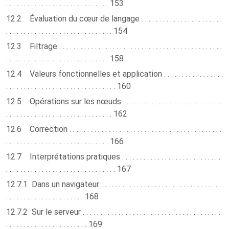
. . . . . . . . . . . . . . . . . . . . . . . . . . . . . 153
12.2 Évaluation du cœur de langage . . . . . . . . . . . . . . . . . . . . . . .
. . . . . . . . . . . . . . . . . . . . . . . . . . . . . . 154
12.3 Filtrage . . . . . . . . . . . . . . . . . . . . . . . . . . . . . . . . . . . . . . . . . . . . . .
. . . . . . . . . . . . . . . . . . . . . . . . . . . . . 158
12.4 Valeurs fonctionnelles et application . . . . . . . . . . . . . . . . .
. . . . . . . . . . . . . . . . . . . . . . . . . . . . . . . 160
12.5 Opérations sur les nœuds . . . . . . . . . . . . . . . . . . . . . . . . . . . .
. . . . . . . . . . . . . . . . . . . . . . . . . . . . . . 162
12.6 Correction . . . . . . . . . . . . . . . . . . . . . . . . . . . . . . . . . . . . . . . . . . .
. . . . . . . . . . . . . . . . . . . . . . . . . . . . . 166
12.7 Interprétations pratiques . . . . . . . . . . . . . . . . . . . . . . . . . . . .
. . . . . . . . . . . . . . . . . . . . . . . . . . . . . . . 167
12.7.1 Dans un navigateur . . . . . . . . . . . . . . . . . . . . . . . . . . . . . . . . . .
. . . . . . . . . . . . . . . . . . . . . . 168
12.7.2 Sur le serveur . . . . . . . . . . . . . . . . . . . . . . . . . . . . . . . . . . . . . . .
. . . . . . . . . . . . . . . . . . . . . . . 169