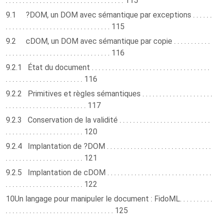
. . . . . . . . . . . . . . . . . . . . . . . . . . . . . . . . . . . 115
9.1 ?DOM, un DOM avec sémantique par exceptions . . . . . .
. . . . . . . . . . . . . . . . . . . . . . . . . . . . . . . 115
9.2 cDOM, un DOM avec sémantique par copie . . . . . . . . . . .
. . . . . . . . . . . . . . . . . . . . . . . . . . . . . . . 116
9.2.1 État du document . . . . . . . . . . . . . . . . . . . . . . . . . . . . . . . . . . .
. . . . . . . . . . . . . . . . . . . . . . . 116
9.2.2 Primitives et règles sémantiques . . . . . . . . . . . . . . . . . . . . .
. . . . . . . . . . . . . . . . . . . . . . . . 117
9.2.3 Conservation de la validité . . . . . . . . . . . . . . . . . . . . . . . . . . .
. . . . . . . . . . . . . . . . . . . . . . . 120
9.2.4 Implantation de ?DOM . . . . . . . . . . . . . . . . . . . . . . . . . . . . . . .
. . . . . . . . . . . . . . . . . . . . . . . 121
9.2.5 Implantation de cDOM . . . . . . . . . . . . . . . . . . . . . . . . . . . . . . .
. . . . . . . . . . . . . . . . . . . . . . . 122
10Un langage pour manipuler le document : FidoML. . . . . . . . . .
. . . . . . . . . . . . . . . . . . . . . . . . . . . . . . . . 125