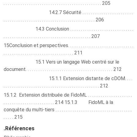
. . . . . . . . . . . . . . . . . . . . . . . . . . . . . . . . . . . . . . . . . . . . . . 205
14.2.7 Sécurité . . . . . . . . . . . . . . . . . . . . . . . .
. . . . . . . . . . . . . . . . . . . . . . . . . . . . . . . . . . . . . . . . . . . 206
14.3 Conclusion . . . . . . . . . . . . . . . . . . . . . . . . . . . . . .
. . . . . . . . . . . . . . . . . . . . . . . . . . . . . . . . . . . . . . . . . 207
15Conclusion et perspectives. . . . . . . . . . . . . . . . . . . . . . . . . . . . . . .
. . . . . . . . . . . . . . . . . . . . . . . . . . . . . . . . . 211
15.1 Vers un langage Web centré sur le
document. . . . . . . . . . . . . . . . . . . . . . . . . . . . . . . . . . . . . . . . . 212
15.1.1 Extension distante de cDOM. . . .
. . . . . . . . . . . . . . . . . . . . . . . . . . . . . . . . . . . . . . . . . . . . . 212
15.1.2 Extension distribuée de FidoML . . . . . . . . . . . . . . . . . . . . .
. . . . . . . . . . . . . . . . . . . . . . . . 214 15.1.3 FidoML à la
conquête du multi-tiers . . . . . . . . . . . . . . . . . . . . . . . . . . . . . . . . . . . .
. . . . . 215
.Références